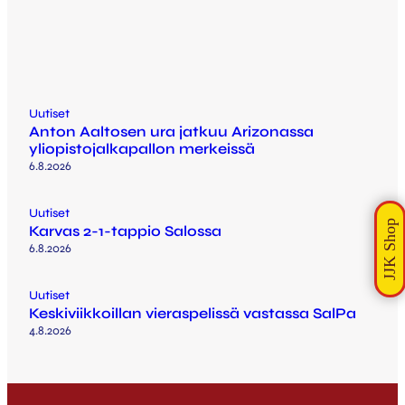
Uutiset
Anton Aaltosen ura jatkuu Arizonassa
yliopistojalkapallon merkeissä
6.8.2026
Uutiset
Karvas 2-1-tappio Salossa
6.8.2026
Uutiset
Keskiviikkoillan vieraspelissä vastassa SalPa
4.8.2026