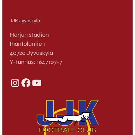
JJK Jyväskylä
Harjun stadion
Ihantolantie 1
40720 Jyväskylä
Y-tunnus: 1647107-7
Instagram
Facebook
YouTube