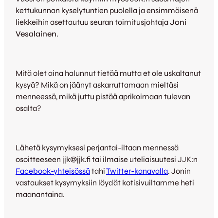
kettukunnan kyselytuntien puolella ja ensimmäisenä
liekkeihin asettautuu seuran toimitusjohtaja
Joni
Vesalainen
.
Mitä olet aina halunnut tietää mutta et ole uskaltanut
kysyä? Mikä on jäänyt askarruttamaan mieltäsi
menneessä, mikä juttu pistää aprikoimaan tulevan
osalta?
Lähetä kysymyksesi perjantai-iltaan mennessä
osoitteeseen jjk@jjk.fi tai ilmaise uteliaisuutesi JJK:n
Facebook-yhteisössä
tahi
Twitter-kanavalla
. Jonin
vastaukset kysymyksiin löydät kotisivuiltamme heti
maanantaina.