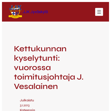
JJK Jyväskylä
Kettukunnan
kyselytunti:
vuorossa
toimitusjohtaja J.
Vesalainen
Julkaistu
3.1.2013
Kategoria