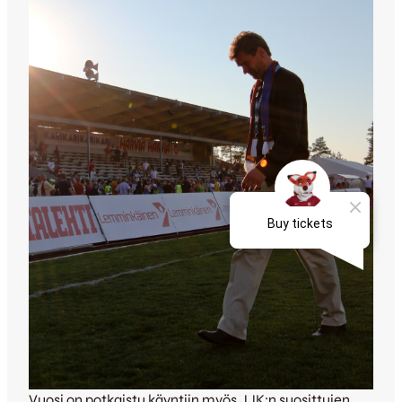
Vuosi on potkaistu käyntiin myös JJK:n suosittujen