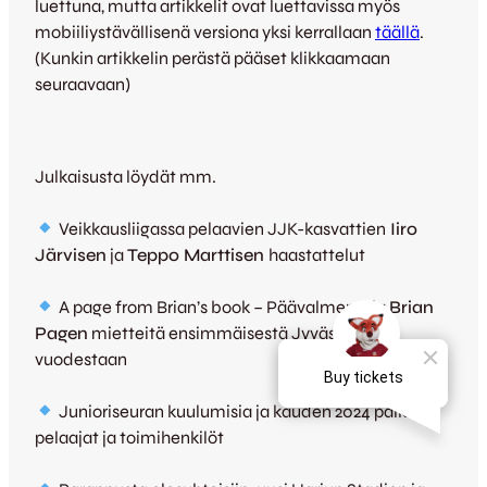
luettuna, mutta artikkelit ovat luettavissa myös
mobiiliystävällisenä versiona yksi kerrallaan
täällä
.
(Kunkin artikkelin perästä pääset klikkaamaan
seuraavaan)
Julkaisusta löydät mm.
Veikkausliigassa pelaavien JJK-kasvattien
Iiro
Järvisen
ja
Teppo Marttisen
haastattelut
A page from Brian’s book – Päävalmentaja
Brian
Pagen
mietteitä ensimmäisestä Jyväskylän
vuodestaan
Junioriseuran kuulumisia ja kauden 2024 palkitut
pelaajat ja toimihenkilöt