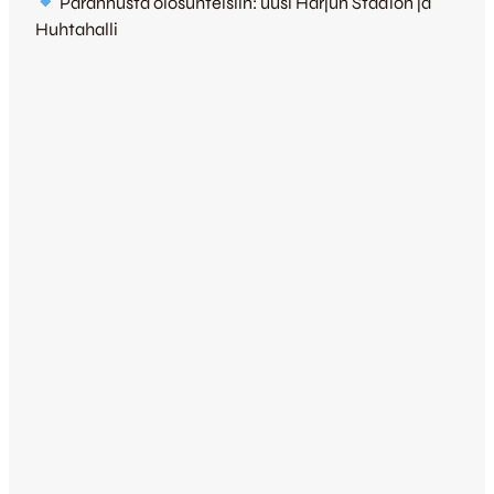
Parannusta olosuhteisiin: uusi Harjun Stadion ja
Huhtahalli