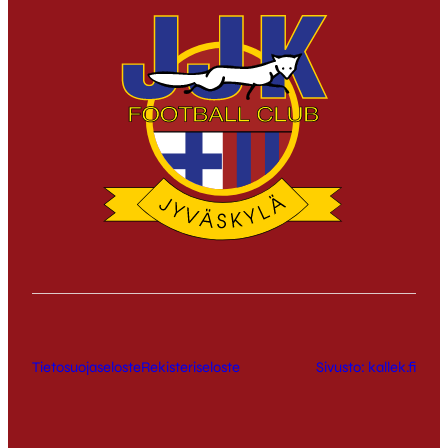
Tietosuojaseloste
Rekisteriseloste
Sivusto: kallek.fi