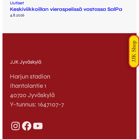
Uutiset
Keskiviikkoillan vieraspelissä vastassa SalPa
4.8.2026
JJK Jyväskylä
Harjun stadion
Ihantolantie 1
40720 Jyväskylä
Y-tunnus: 1647107-7
Instagram
Facebook
YouTube