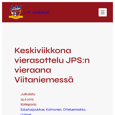
JJK Jyväskylä
Keskiviikkona
vierasottelu JPS:n
vieraana
Viitaniemessä
Julkaistu
25.6.2019
Kategoria
Edustusjoukkue
, 
Kolmonen
, 
Otteluennakko
, 
Uutiset