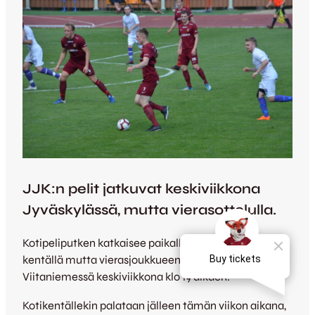
JJK:n pelit jatkuvat keskiviikkona
Jyväskylässä, mutta vierasottelulla.
Kotipeliputken katkaisee paikallisottelu tutulla
kentällä mutta vierasjoukkueena: JJK kohtaa JPS:n
Viitaniemessä keskiviikkona klo 19 alkaen.
Kotikentällekin palataan jälleen tämän viikon aikana,