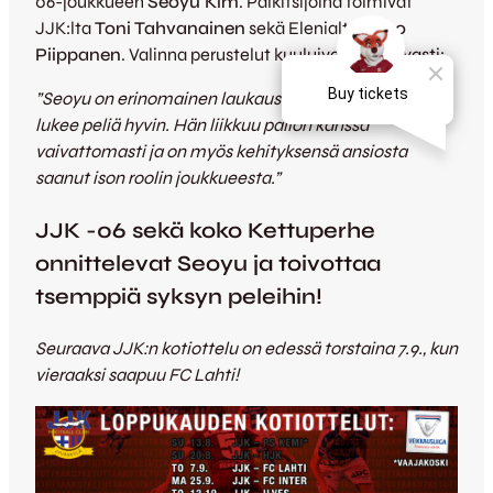
06-joukkueen
Seoyu Kim
. Palkitsijoina toimivat
JJK:lta
Toni Tahvanainen
sekä Elenialta
Timo
Piippanen
. Valinna perustelut kuuluivat seuraavasti:
”Seoyu on erinomainen laukaus ja syöttötaito sekä
lukee peliä hyvin. Hän liikkuu pallon kanssa
vaivattomasti ja on myös kehityksensä ansiosta
saanut ison roolin joukkueesta.”
JJK -06 sekä koko Kettuperhe
onnittelevat Seoyu ja toivottaa
tsemppiä syksyn peleihin!
Seuraava JJK:n kotiottelu on edessä torstaina 7.9., kun
vieraaksi saapuu FC Lahti!