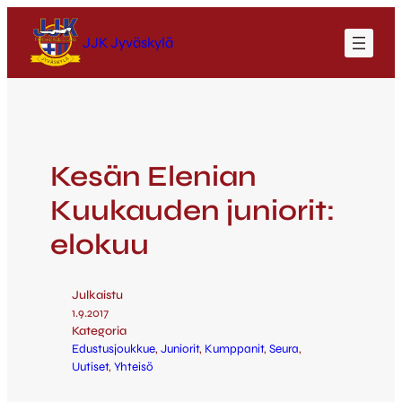
JJK Jyväskylä
Kesän Elenian
Kuukauden juniorit:
elokuu
Julkaistu
1.9.2017
Kategoria
Edustusjoukkue
, 
Juniorit
, 
Kumppanit
, 
Seura
, 
Uutiset
, 
Yhteisö