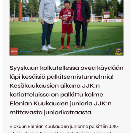
Syyskuun kolkutellessa ovea käydään
läpi kesäisiä palkitsemistunnelmia!
Kesäkuukausien aikana JJK:n
kotiotteluissa on palkittu kolme
Elenian Kuukauden junioria JJK:n
mittavasta juniorikatraasta.
Elokuun Elenian Kuukauden juniorina palkittiin JJK-