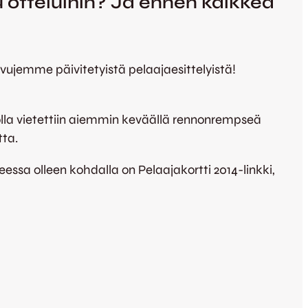
 otteluihin? Ja ennen kaikkea
vujemme päivitetyistä pelaajaesittelyistä!
lla vietettiin aiemmin keväällä rennonrempseä
tta.
ssa olleen kohdalla on Pelaajakortti 2014-linkki,