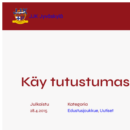
JJK Jyväskylä
Käy tutustumassa
Julkaistu
Kategoria
28.4.2015
Edustusjoukkue
, 
Uutiset