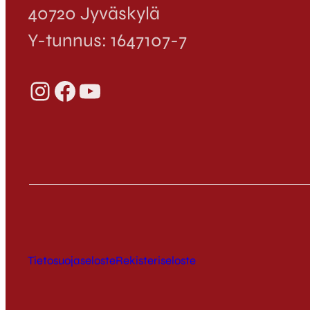
40720 Jyväskylä
Y-tunnus: 1647107-7
Instagram
Facebook
YouTube
Tietosuojaseloste
Rekisteriseloste