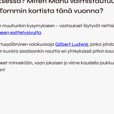
iksessa? Miten Manu valmistautuu
-Tommin kortista tänä vuonna?
n muuhunkin kysymykseen – vastaukset löytyvät nettisi
een esittelysivulta
.
ettusydäminen valokuvaaja
Gilbert Ludwig
,
jonka johdo
 kuvista saadaankin nauttia eri yhteyksissä pitkin kau
t minnekään, vaan jokaisen jo viime kaudella joukkuee
an!