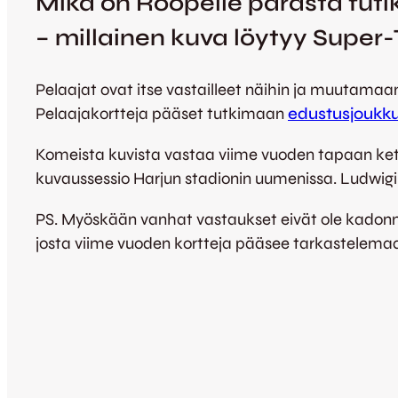
Mikä on Roopelle parasta fut
– millainen kuva löytyy Super
Pelaajat ovat itse vastailleet näihin ja muutamaa
Pelaajakortteja pääset tutkimaan
edustusjoukku
Komeista kuvista vastaa viime vuoden tapaan k
kuvaussessio Harjun stadionin uumenissa. Ludwigin
PS. Myöskään vanhat vastaukset eivät ole kadonnee
josta viime vuoden kortteja pääsee tarkastelema