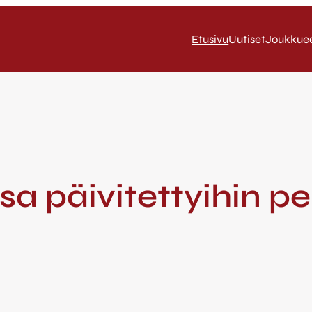
Etusivu
Uutiset
Joukkue
 päivitettyihin pel