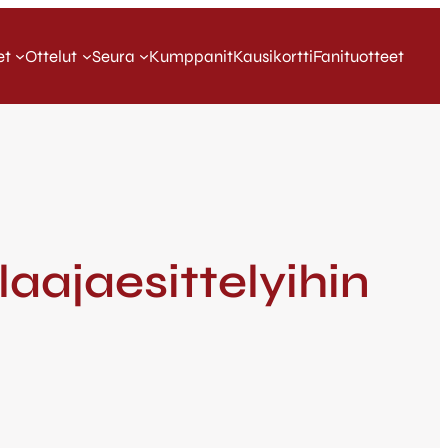
et
Ottelut
Seura
Kumppanit
Kausikortti
Fanituotteet
aajaesittelyihin