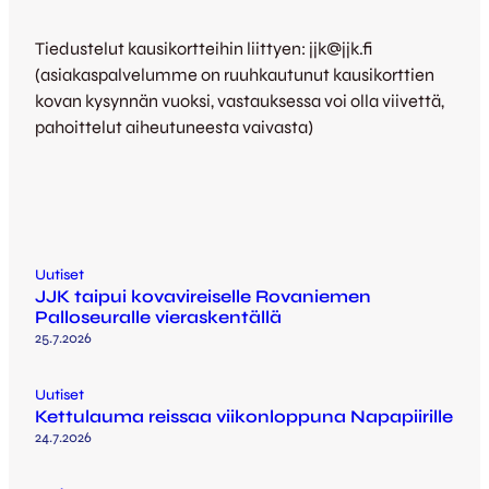
Tiedustelut kausikortteihin liittyen: jjk@jjk.fi
(asiakaspalvelumme on ruuhkautunut kausikorttien
kovan kysynnän vuoksi, vastauksessa voi olla viivettä,
pahoittelut aiheutuneesta vaivasta)
Uutiset
JJK taipui kovavireiselle Rovaniemen
Palloseuralle vieraskentällä
25.7.2026
Uutiset
Kettulauma reissaa viikonloppuna Napapiirille
24.7.2026