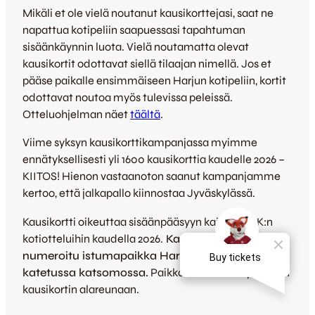
Mikäli et ole vielä noutanut kausikorttejasi, saat ne
napattua kotipeliin saapuessasi tapahtuman
sisäänkäynnin luota. Vielä noutamatta olevat
kausikortit odottavat siellä tilaajan nimellä. Jos et
pääse paikalle ensimmäiseen Harjun kotipeliin, kortit
odottavat noutoa myös tulevissa peleissä.
Otteluohjelman näet
täältä
.
Viime syksyn kausikorttikampanjassa myimme
ennätyksellisesti yli 1600 kausikorttia kaudelle 2026 –
KIITOS! Hienon vastaanoton saanut kampanjamme
kertoo, että jalkapallo kiinnostaa Jyväskylässä.
Kausikortti oikeuttaa sisäänpääsyyn kaikkiin JJK:n
kotiotteluihin kaudella 2026.
Kausikorttiin sisältyy
numeroitu istumapaikka Harjun uudessa
katetussa katsomossa.
Paikkamerkintä on painettu
kausikortin alareunaan.