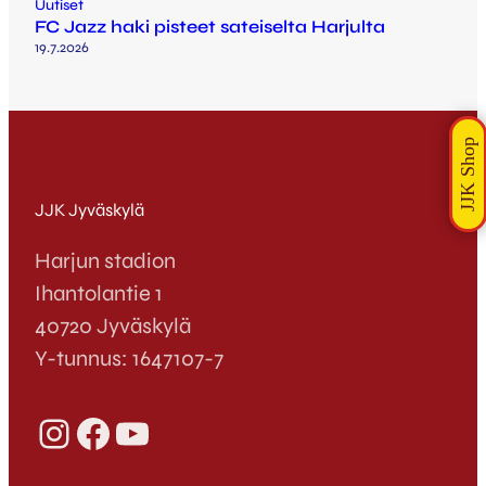
Uutiset
FC Jazz haki pisteet sateiselta Harjulta
19.7.2026
JJK Jyväskylä
Harjun stadion
Ihantolantie 1
40720 Jyväskylä
Y-tunnus: 1647107-7
Instagram
Facebook
YouTube