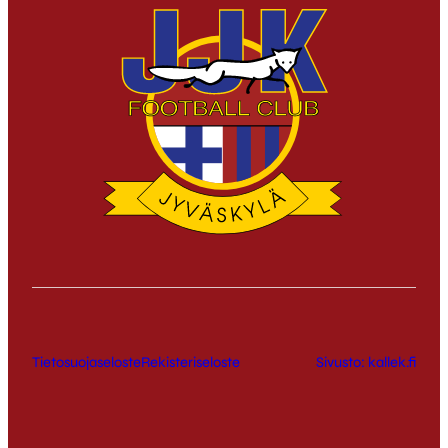
Tietosuojaseloste
Rekisteriseloste
Sivusto: kallek.fi