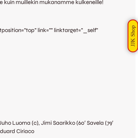
ille kuin muillekin mukanamme kulkeneille!
sition=”top” link=”” linktarget=”_self”
uho Luoma (c), Jimi Saarikko (60′ Savela (79′
Eduard Ciriaco