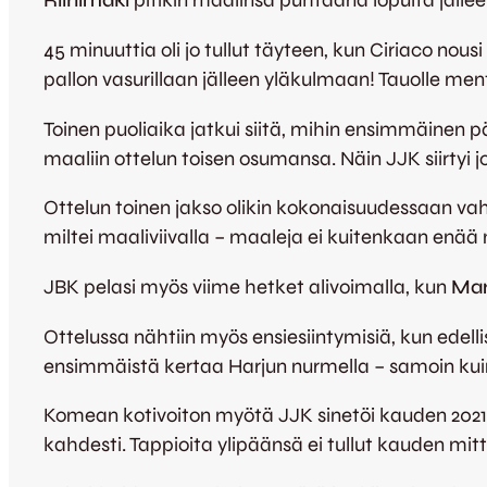
Riihimäki
pitikin maalinsa puhtaana lopulta jällee
45 minuuttia oli jo tullut täyteen, kun Ciriaco nou
pallon vasurillaan jälleen yläkulmaan! Tauolle men
Toinen puoliaika jatkui siitä, mihin ensimmäinen
maaliin ottelun toisen osumansa. Näin JJK siirtyi j
Ottelun toinen jakso olikin kokonaisuudessaan vahv
miltei maaliviivalla – maaleja ei kuitenkaan enää 
JBK pelasi myös viime hetket alivoimalla, kun
Mar
Ottelussa nähtiin
myös ensiesiintymisiä, kun edel
ensimmäistä kertaa Harjun nurmella – samoin ku
Komean kotivoiton myötä JJK sinetöi kauden 2021 
kahdesti. Tappioita ylipäänsä ei tullut kauden mitt