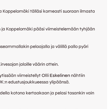
 – ja Koppelomäki tälläsi komeasti suoraan ilmasta
en ja Koppelomäki pääsi viimeistelemään tyhjään
seammallakin pelaajalla ja välillä pallo pyöri
rvesojan jaloille väärin ottein.
tissään viimeistellyt
Olli Eskelinen
nähtiin
JJK:n edustusjoukkueessa ylipäänsä.
ella kotona kertaakaan ja pelasi tasankin vain