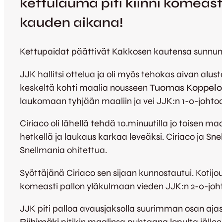
kettulauma piti kiinni komeast
kauden aikana!
Kettupaidat päättivät Kakkosen kautensa sunnunta
JJK hallitsi ottelua ja oli myös tehokas aivan alus
keskeltä kohti maalia nousseen
Tuomas Koppel
laukomaan tyhjään maaliin ja vei JJK:n 1-0-johto
Ciriaco oli lähellä tehdä 10.minuutilla jo toisen ma
hetkellä ja laukaus karkaa leveäksi. Ciriaco ja S
Snellmania ohitettua.
Syöttäjänä Ciriaco sen sijaan kunnostautui. Kotijou
komeasti pallon yläkulmaan vieden JJK:n 2-0-joht
JJK piti palloa avausjaksolla suurimman osan ajas