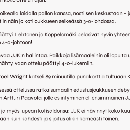
n koko ottelun ajan.
si oikealla laidalla pallon kanssa, nosti sen keskustaan
tiin näin jo kotijoukkueen selkeässä 3-0-johdossa.
 päättyi. Lehtonen ja Koppelomäki pelasivat hyvin yhte
o 4-0-johtoon!
aa JJK:n hallintaa. Paikkoja lisämaaleihin oli lopulta u
nähty, vaan ottelu päättyi 4-0-lukemiin.
cel Wright
katseli 89.minuutilla punakorttia tultuaan Ki
lisessä ottelussa ratkaisumaalin edustusjoukkueen debyy
in
Artturi Paavola
, jolle esiintyminen oli ensimmäinen 
ja myös upean kotisaldonsa: JJK ei hävinnyt koko kaud
aan kuin kahdesti ja sijoitus olikin komeasti toinen.