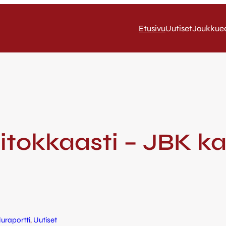
Etusivu
Uutiset
Joukkue
itokkaasti – JBK ka
luraportti
, 
Uutiset