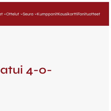
et
Ottelut
Seura
Kumppanit
Kausikortti
Fanituotteet
atui 4-0-