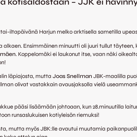
a kotisaldostaan – JJK ei hävinny
i-iltapäivänä Harjun melko arktisella sametilla upeast
ta alkaen. Ensimmäinen minuutti oli juuri tullut täyteen,
omäen
. Koppelomäki ei laukonut itse, vaan näki oikeal
on!
alin läpiajosta, mutta
Joas Snellman
JBK-maalilla puol
nellman olivat vastakkain avausjaksolla vielä useammank
kkue pääsi lisäämään johtoaan, kun 28.minuutilla laituri
oon runsaslukuisen kotiyleisön riemuksi!
ta, mutta myös JBK:lle avautui muutamia paikanpuolikka