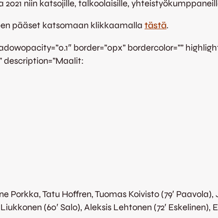
2021 niin katsojille, talkoolaisille, yhteistyökumppane
een pääset katsomaan klikkaamalla
tästä
.
wopacity=”0.1″ border=”0px” bordercolor=”” highlightpo
” description=”Maalit:
 Porkka, Tatu Hoffren, Tuomas Koivisto (79′ Paavola), J
Liukkonen (60′ Salo), Aleksis Lehtonen (72′ Eskelinen), 