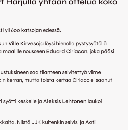
t Harjulla yhtään ottelua koko
i yli 600 katsojan edessä.
 kun
Ville Kirvesoja
löysi hienolla pystysyötöllä
ta maalille nousseen
Eduard Ciriacon
, joka pääsi
ustuksineen saa tilanteen selvitettyä viime
in kerran, mutta toista kertaa Ciriaco ei saanut
 syötti keskelle ja
Aleksis Lehtonen
laukoi
ita. Niistä JJK kuitenkin selvisi ja
Aati