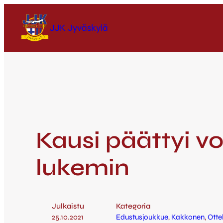
JJK Jyväskylä
Kausi päättyi vo
lukemin
Julkaistu
Kategoria
25.10.2021
Edustusjoukkue
, 
Kakkonen
, 
Otte