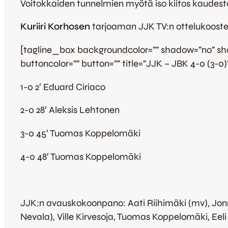
Voitokkaiden tunnelmien myötä iso kiitos kaudesta 
Kuriiri Korhosen
tarjoaman JJK TV:n ottelukoost
[tagline_box backgroundcolor=”” shadow=”no” shado
buttoncolor=”” button=”” title=”JJK – JBK 4-0 (3-0)
1-0 2′ Eduard Ciriaco
2-0 28′ Aleksis Lehtonen
3-0 45′ Tuomas Koppelomäki
4-0 48′ Tuomas Koppelomäki
JJK:n avauskokoonpano: Aati Riihimäki (mv), Jonne
Nevala), Ville Kirvesoja, Tuomas Koppelomäki, Eeli 