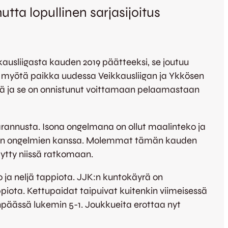
ta lopullinen sarjasijoitus
kkausliigasta kauden 2019 päätteeksi, se joutuu
 myötä paikka uudessa Veikkausliigan ja Ykkösen
nnä ja se on onnistunut voittamaan pelaamastaan
 parannusta. Isona ongelmana on ollut maalinteko ja
sten ongelmien kanssa. Molemmat tämän kauden
tytty niissä ratkomaan.
to ja neljä tappiota. JJK:n kuntokäyrä on
ppiota. Kettupaidat taipuivat kuitenkin viimeisessä
npäässä lukemin 5-1. Joukkueita erottaa nyt