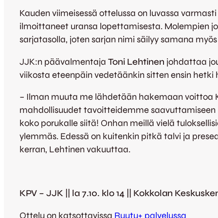
Kauden viimeisessä ottelussa on luvassa varmasti tu
ilmoittaneet uransa lopettamisesta. Molempien jou
sarjatasolla, joten sarjan nimi säilyy samana myös
JJK:n päävalmentaja
Toni Lehtinen
johdattaa jou
viikosta eteenpäin vedetäänkin sitten ensin het
– Ilman muuta me lähdetään hakemaan voittoa Ko
mahdollisuudet tavoitteidemme saavuttamiseen näy
koko porukalle siitä! Onhan meillä vielä tuloksellis
ylemmäs. Edessä on kuitenkin pitkä talvi ja preseas
kerran, Lehtinen vakuuttaa.
KPV – JJK || la 7.10. klo 14 || Kokkolan Keskuske
Ottelu on katsottavissa
Ruutu+ palvelussa