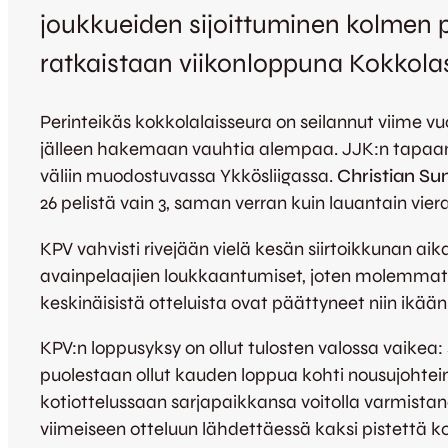
joukkueiden sijoittuminen kolmen p
ratkaistaan viikonloppuna Kokkola
Perinteikäs kokkolalaisseura on seilannut viime vu
jälleen hakemaan vauhtia alempaa. JJK:n tapaan 
väliin muodostuvassa Ykkösliigassa.
Christian Su
26 pelistä vain 3, saman verran kuin lauantain vie
KPV vahvisti rivejään vielä kesän siirtoikkunan ai
avainpelaajien loukkaantumiset, joten molemma
keskinäisistä otteluista ovat päättyneet niin ikää
KPV:n loppusyksy on ollut tulosten valossa vaikea: 
puolestaan ollut kauden loppua kohti nousujohteine
kotiottelussaan sarjapaikkansa voitolla varmistan
viimeiseen otteluun lähdettäessä kaksi pistettä ko