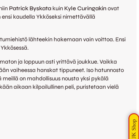
niin
Patrick Byskata
kuin
Kyle Curingakin
ovat
n ensi kaudella Ykköseksi nimettävällä
ettumiehistö lähteekin hakemaan vain voittoa. Ensi
 Ykkösessä.
on ja loppuun asti yrittävä joukkue. Vaikka
sään vaiheessa hanskat tippuneet. Iso hatunnosto
llä meillä on mahdollisuus nousta yksi pykälä
än aikaan kilpailullinen peli, puristetaan vielä