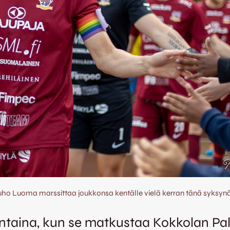
uho Luoma marssittaa joukkonsa kentälle vielä kerran tänä syksynä
antaina, kun se matkustaa Kokkolan Pa