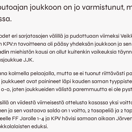
utoajan joukkoon on jo varmistunut, mut
ssa.
odet eri sarjatasojen välillä ja pudottuaan viimeksi Vei
KPV:n tavoitteena oli pääsy yhdeksän joukkoon ja sen
ndin
miehistön kausi on ollut kuitenkin vaikeuksia täy
rasjoukkue JJK.
kana kolmella pelaajalla, mutta se ei tuonut riittävästi
t joukkueet ovat painineet läpi kauden saman tyyppi
n 0-0, joten joukkueiden välistä paremmuutta ei ole pys
sillä on viidestä viimeisestä ottelusta kasassa yksi voit
n ja sen vastaava saldo on 1 voitto, 2 tasapeliä ja 2 ta
eelle FF Jarolle 1-4 ja KPV hävisi samaan aikaan Järve
kkolalaisten eduksi.