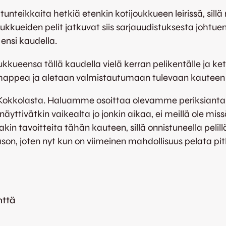
nteikkaita hetkiä etenkin kotijoukkueen leirissä, sillä 
kkueiden pelit jatkuvat siis sarjauudistuksesta johtue
 ensi kaudella.
kkueensa tällä kaudella vielä kerran pelikentälle ja k
ki happea ja aletaan valmistautumaan tulevaan kauteen
kkolasta. Haluamme osoittaa olevamme periksiantamat
ttivätkin vaikealta jo jonkin aikaa, ei meillä ole mis
iakin tavoitteita tähän kauteen, sillä onnistuneella peli
on, joten nyt kun on viimeinen mahdollisuus pelata pitkä
nttä