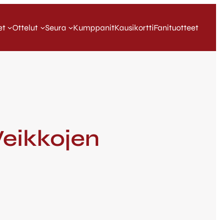
et
Ottelut
Seura
Kumppanit
Kausikortti
Fanituotteet
Veikkojen