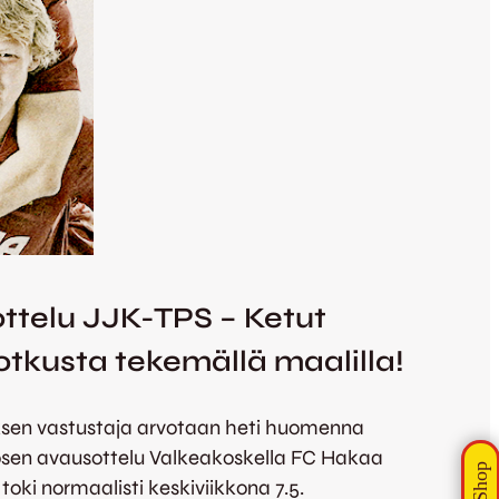
ttelu JJK-TPS – Ketut
tkusta tekemällä maalilla!
rroksen vastustaja arvotaan heti huomenna
kösen avausottelu Valkeakoskella FC Hakaa
toki normaalisti keskiviikkona 7.5.