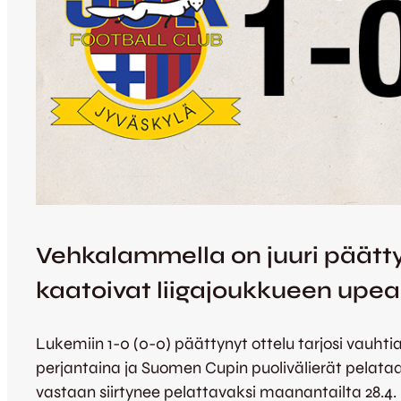
Vehkalammella on juuri päätty
kaatoivat liigajoukkueen upea
Lukemiin 1-0 (0-0) päättynyt ottelu tarjosi vauhti
perjantaina ja Suomen Cupin puolivälierät pelat
vastaan siirtynee pelattavaksi maanantailta 28.4. 