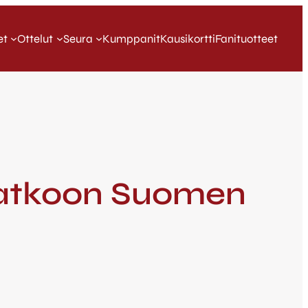
et
Ottelut
Seura
Kumppanit
Kausikortti
Fanituotteet
t jatkoon Suomen