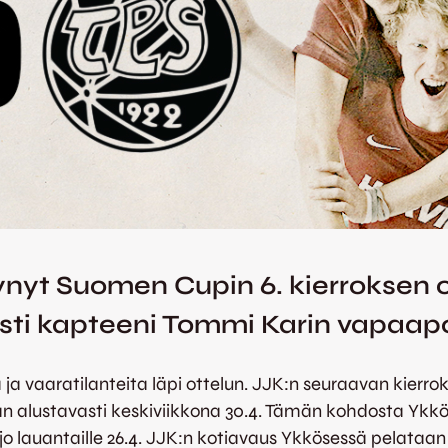
nyt Suomen Cupin 6. kierroksen o
sti kapteeni Tommi Karin vapaapo
a ja vaaratilanteita läpi ottelun. JJK:n seuraavan kie
aan alustavasti keskiviikkona 30.4. Tämän kohdosta Yk
jo lauantaille 26.4. JJK:n kotiavaus Ykkösessä pelataan 