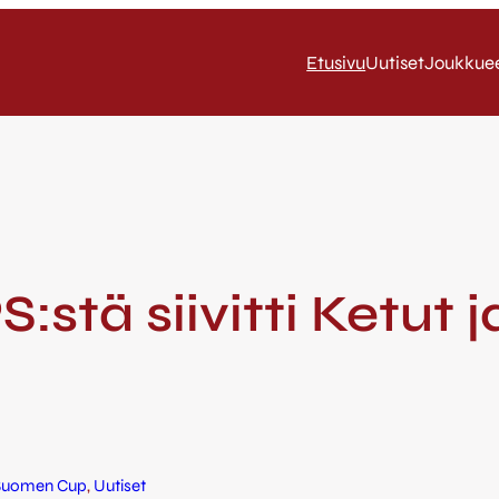
Etusivu
Uutiset
Joukkue
S:stä siivitti Ketu
Suomen Cup
, 
Uutiset