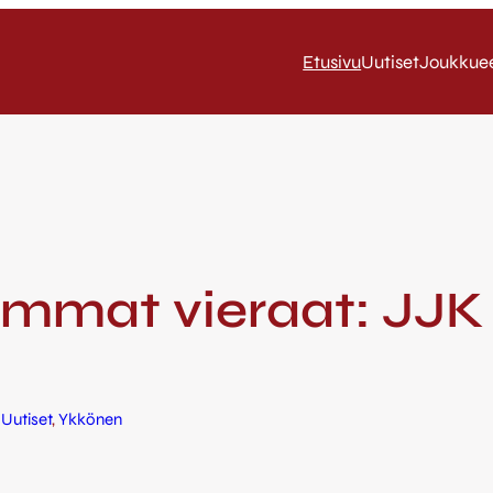
Etusivu
Uutiset
Joukkue
immat vieraat: JJK
 
Uutiset
, 
Ykkönen