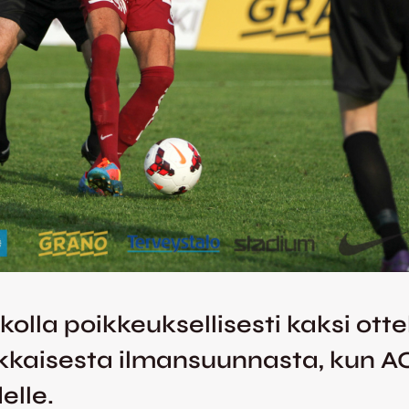
ikolla poikkeuksellisesti kaksi ot
akkaisesta ilmansuunnasta, kun A
elle.