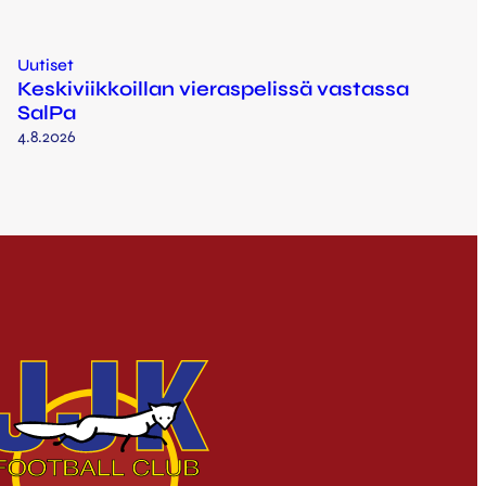
Uutiset
Keskiviikkoillan vieraspelissä vastassa
SalPa
4.8.2026