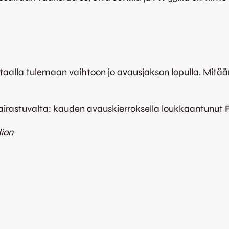
antaalla tulemaan vaihtoon jo avausjakson lopulla. Mit
airastuvalta: kauden avauskierroksella loukkaantunut
dion