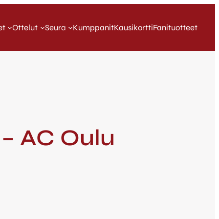
et
Ottelut
Seura
Kumppanit
Kausikortti
Fanituotteet
 – AC Oulu