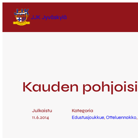
JJK Jyväskylä
Kauden pohjois
Julkaistu
Kategoria
11.6.2014
Edustusjoukkue
, 
Otteluennakko
,