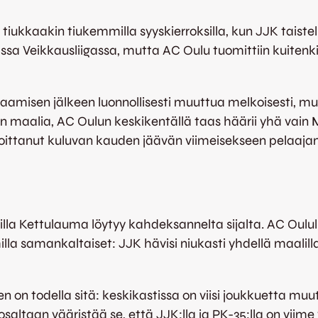
ukkaakin tiukemmilla syyskierroksilla, kun JJK taistel
ssa Veikkausliigassa, mutta AC Oulu tuomittiin kuitenki
amisen jälkeen luonnollisesti muuttua melkoisesti, mut
:n maalia, AC Oulun keskikentällä taas häärii yhä vain
moittanut kuluvan kauden jäävän viimeisekseen pelaaja
oilla Kettulauma löytyy kahdeksannelta sijalta. AC Oulul
a samankaltaiset: JJK hävisi niukasti yhdellä maalilla
 on todella sitä: keskikastissa on viisi joukkuetta muu
altaan vääristää se, että JJK:lla ja PK-35:lla on viime v