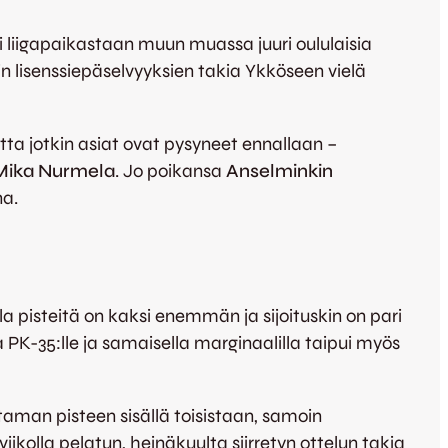
i liigapaikastaan muun muassa juuri oululaisia
n lisenssiepäselvyyksien takia Ykköseen vielä
ta jotkin asiat ovat pysyneet ennallaan –
Mika Nurmela
. Jo poikansa
Anselminkin
na.
la pisteitä on kaksi enemmän ja sijoituskin on pari
 PK-35:lle ja samaisella marginaalilla taipui myös
taman pisteen sisällä toisistaan, samoin
iikolla pelatun, heinäkuulta siirretyn ottelun takia