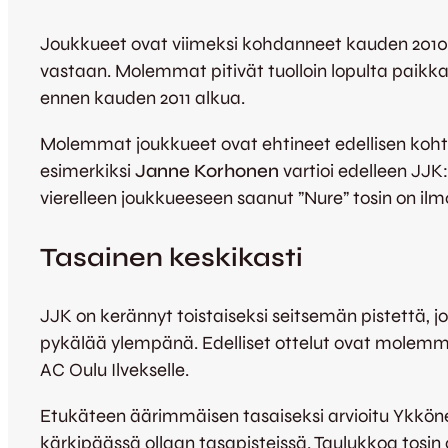
Joukkueet ovat viimeksi kohdanneet kauden 2010 ti
vastaan. Molemmat pitivät tuolloin lopulta paikka
ennen kauden 2011 alkua.
Molemmat joukkueet ovat ehtineet edellisen kohta
esimerkiksi
Janne Korhonen
vartioi edelleen JJK
vierelleen joukkueeseen saanut ”Nure” tosin on il
Tasainen keskikasti
JJK on kerännyt toistaiseksi seitsemän pistettä, j
pykälää ylempänä. Edelliset ottelut ovat molemmill
AC Oulu Ilvekselle.
Etukäteen äärimmäisen tasaiseksi arvioitu Ykkönen
kärkipäässä ollaan tasapisteissä. Taulukkoa tosin os