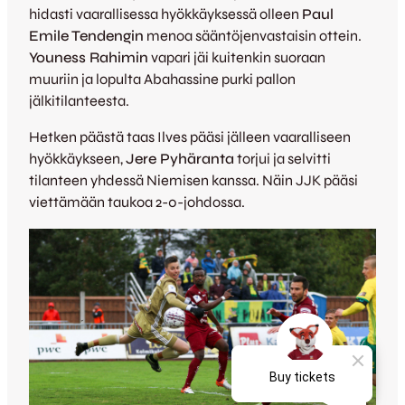
hidasti vaarallisessa hyökkäyksessä olleen
Paul
Emile Tendengin
menoa sääntöjenvastaisin ottein.
Youness Rahimin
vapari jäi kuitenkin suoraan
muuriin ja lopulta Abahassine purki pallon
jälkitilanteesta.
Hetken päästä taas Ilves pääsi jälleen vaaralliseen
hyökkäykseen,
Jere Pyhäranta
torjui ja selvitti
tilanteen yhdessä Niemisen kanssa. Näin JJK pääsi
viettämään taukoa 2-0-johdossa.