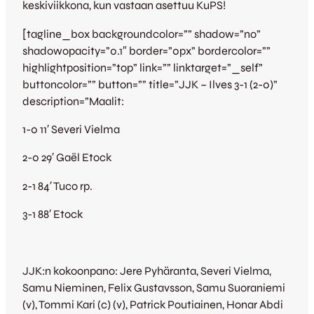
keskiviikkona, kun vastaan asettuu KuPS!
[tagline_box backgroundcolor=”” shadow=”no”
shadowopacity=”0.1″ border=”0px” bordercolor=””
highlightposition=”top” link=”” linktarget=”_self”
buttoncolor=”” button=”” title=”JJK – Ilves 3-1 (2-0)”
description=”Maalit:
1-0 11′ Severi Vielma
2-0 29′ Gaël Etock
2-1 84′ Tuco rp.
3-1 88′ Etock
JJK:n kokoonpano: Jere Pyhäranta, Severi Vielma,
Samu Nieminen, Felix Gustavsson, Samu Suoraniemi
(v), Tommi Kari (c) (v), Patrick Poutiainen, Honar Abdi