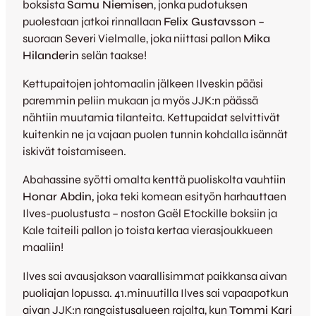
boksista
Samu Niemisen
, jonka pudotuksen
puolestaan jatkoi rinnallaan
Felix Gustavsson
–
suoraan Severi Vielmalle, joka niittasi pallon
Mika
Hilanderin
selän taakse!
Kettupaitojen johtomaalin jälkeen Ilveskin pääsi
paremmin peliin mukaan ja myös JJK:n päässä
nähtiin muutamia tilanteita. Kettupaidat selvittivät
kuitenkin ne ja vajaan puolen tunnin kohdalla isännät
iskivät toistamiseen.
Abahassine syötti omalta kenttä puoliskolta vauhtiin
Honar Abdin,
joka teki komean esityön harhauttaen
Ilves-puolustusta – noston Gaël Etockille boksiin ja
Kale taiteili pallon jo toista kertaa vierasjoukkueen
maaliin!
Ilves sai avausjakson vaarallisimmat paikkansa aivan
puoliajan lopussa. 41.minuutilla Ilves sai vapaapotkun
aivan JJK:n rangaistusalueen rajalta, kun
Tommi Kari