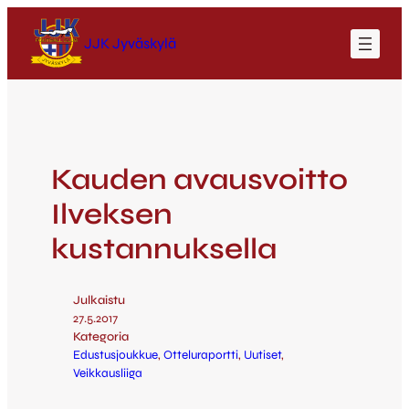
JJK Jyväskylä
Kauden avausvoitto
Ilveksen
kustannuksella
Julkaistu
27.5.2017
Kategoria
Edustusjoukkue
, 
Otteluraportti
, 
Uutiset
, 
Veikkausliiga