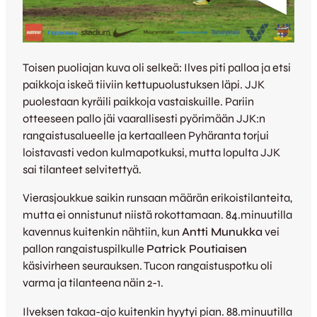
Toisen puoliajan kuva oli selkeä: Ilves piti palloa ja etsi
paikkoja iskeä tiiviin kettupuolustuksen läpi. JJK
puolestaan kyräili paikkoja vastaiskuille. Pariin
otteeseen pallo jäi vaarallisesti pyörimään JJK:n
rangaistusalueelle ja kertaalleen Pyhäranta torjui
loistavasti vedon kulmapotkuksi, mutta lopulta JJK
sai tilanteet selvitettyä.
Vierasjoukkue saikin runsaan määrän erikoistilanteita,
mutta ei onnistunut niistä rokottamaan. 84.minuutilla
kavennus kuitenkin nähtiin, kun
Antti Munukka
vei
pallon rangaistuspilkulle
Patrick Poutiaisen
käsivirheen seurauksen. Tucon rangaistuspotku oli
varma ja tilanteena näin 2-1.
Ilveksen takaa-ajo kuitenkin hyytyi pian. 88.minuutilla