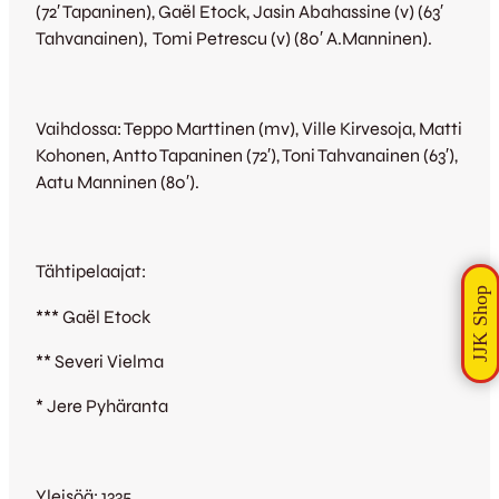
(72′ Tapaninen), Gaël Etock, Jasin Abahassine (v) (63′
Tahvanainen), Tomi Petrescu (v) (80′ A.Manninen).
Vaihdossa: Teppo Marttinen (mv), Ville Kirvesoja, Matti
Kohonen, Antto Tapaninen (72′), Toni Tahvanainen (63′),
Aatu Manninen (80′).
Tähtipelaajat:
*** Gaël Etock
** Severi Vielma
* Jere Pyhäranta
Yleisöä: 1335