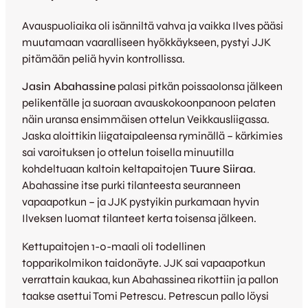
Avauspuoliaika oli isänniltä vahva ja vaikka Ilves pääsi
muutamaan vaaralliseen hyökkäykseen, pystyi JJK
pitämään peliä hyvin kontrollissa.
Jasin Abahassine
palasi pitkän poissaolonsa jälkeen
pelikentälle ja suoraan avauskokoonpanoon pelaten
näin uransa ensimmäisen ottelun Veikkausliigassa.
Jaska aloittikin liigataipaleensa ryminällä – kärkimies
sai varoituksen jo ottelun toisella minuutilla
kohdeltuaan kaltoin keltapaitojen
Tuure Siiraa
.
Abahassine itse purki tilanteesta seuranneen
vapaapotkun – ja JJK pystyikin purkamaan hyvin
Ilveksen luomat tilanteet kerta toisensa jälkeen.
Kettupaitojen 1-0-maali oli todellinen
topparikolmikon taidonäyte. JJK sai vapaapotkun
verrattain kaukaa, kun Abahassinea rikottiin ja pallon
taakse asettui Tomi Petrescu. Petrescun pallo löysi