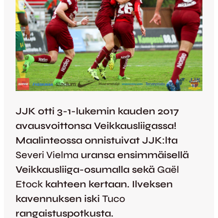
JJK otti 3-1-lukemin kauden 2017
avausvoittonsa Veikkausliigassa!
Maalinteossa onnistuivat JJK:lta
Severi Vielma
uransa ensimmäisellä
Veikkausliiga-osumalla sekä
Gaël
Etock
kahteen kertaan. Ilveksen
kavennuksen iski
Tuco
rangaistuspotkusta.