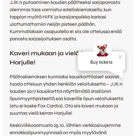
JJK:n putoaminen kauden päätteeksi sarjaporrasta
alemmas taas varmistui edelliskierroksella, kun
tappion myötä HIFK ja karsijanpaikka karkasi
ulottumattomiin neljän pisteen päähän.
Kummallakaan osapuolella ei siis ole ottelussa enää
panosta sarjasijoituksen osalta.
Kaveri mukaan ja vielä kerran
Harjulle!
Päätoskierroksen kunniaksi kausikorttilaiset saavat
tuoda otteluun yhden henkilön veloituksetta – JJK:n
kauden 2017 kausikorttia näyttämällä stadionin
lipunmyyntipisteeltä saa kaverille lipun veloituksetta
(etu ei koske Fox Cardia). Ota siis kaveri mukaan ja
suuntaa vielä kerran Harjulle!
Keskiviikkoaamusta 25.10. lähtien verkkosivujemme
ennakkolipunmyynnissä on myös myytävänä