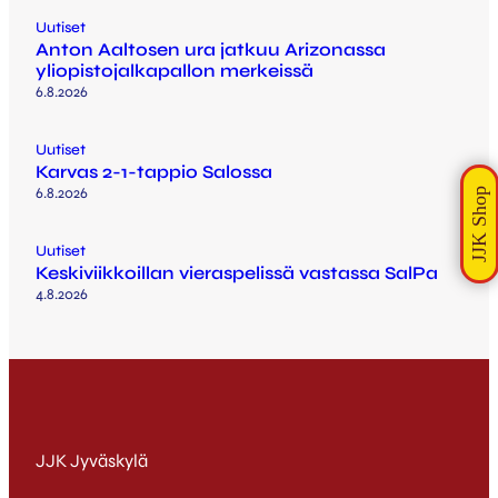
Uutiset
Anton Aaltosen ura jatkuu Arizonassa
yliopistojalkapallon merkeissä
6.8.2026
Uutiset
Karvas 2-1-tappio Salossa
6.8.2026
Uutiset
Keskiviikkoillan vieraspelissä vastassa SalPa
4.8.2026
JJK Jyväskylä