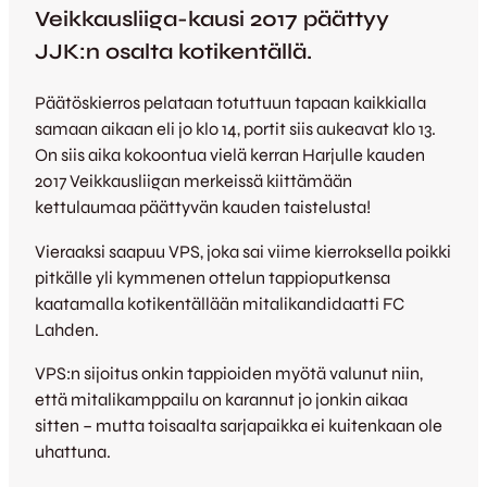
Veikkausliiga-kausi 2017 päättyy
JJK:n osalta kotikentällä.
Päätöskierros pelataan totuttuun tapaan kaikkialla
samaan aikaan eli jo klo 14, portit siis aukeavat klo 13.
On siis aika kokoontua vielä kerran Harjulle kauden
2017 Veikkausliigan merkeissä kiittämään
kettulaumaa päättyvän kauden taistelusta!
Vieraaksi saapuu VPS, joka sai viime kierroksella poikki
pitkälle yli kymmenen ottelun tappioputkensa
kaatamalla kotikentällään mitalikandidaatti FC
Lahden.
VPS:n sijoitus onkin tappioiden myötä valunut niin,
että mitalikamppailu on karannut jo jonkin aikaa
sitten – mutta toisaalta sarjapaikka ei kuitenkaan ole
uhattuna.