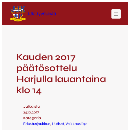
JJK Jyväskylä
Kauden 2017
päätösottelu
Harjulla lauantaina
klo 14
Julkaistu
24.10.2017
Kategoria
Edustusjoukkue
, 
Uutiset
, 
Veikkausliiga