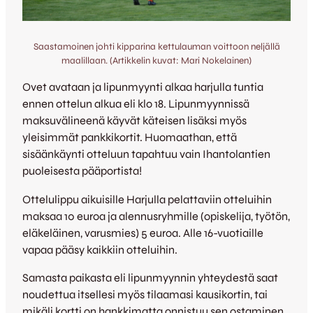
Saastamoinen johti kipparina kettulauman voittoon neljällä
maalillaan. (Artikkelin kuvat: Mari Nokelainen)
Ovet avataan ja lipunmyynti alkaa harjulla tuntia
ennen ottelun alkua eli klo 18. Lipunmyynnissä
maksuvälineenä käyvät käteisen lisäksi myös
yleisimmät pankkikortit. Huomaathan, että
sisäänkäynti otteluun tapahtuu vain Ihantolantien
puoleisesta pääportista!
Ottelulippu aikuisille Harjulla pelattaviin otteluihin
maksaa 10 euroa ja alennusryhmille (opiskelija, työtön,
eläkeläinen, varusmies) 5 euroa. Alle 16-vuotiaille
vapaa pääsy kaikkiin otteluihin.
Samasta paikasta eli lipunmyynnin yhteydestä saat
noudettua itsellesi myös tilaamasi kausikortin, tai
mikäli kortti on hankkimatta onnistuu sen ostaminen