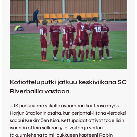
Kotiotteluputki jatkuu keskiviikona SC
Riverballia vastaan.
JJK pääsi viime viikolla avaamaan kautensa myös
Harjun Stadionin osalta, kun perjantai-iltana vieraaksi
saapui Kurkimäen Kisa. Kettupaidat ottivat todellisin
isännän ottein selkeän 5-0-voiton ja voiton
takuumiehenä toimi joukkueen kapteeni
Robin