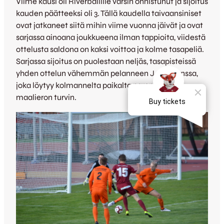
Viime kausi oli Riverballille varsin onnistunut ja sijoitus
kauden päätteeksi oli 3. Tällä kaudella taivaansiniset
ovat jatkaneet siitä mihin viime vuonna jäivät ja ovat
sarjassa ainoana joukkueena ilman tappioita, viidestä
ottelusta saldona on kaksi voittoa ja kolme tasapeliä.
Sarjassa sijoitus on puolestaan neljäs, tasapisteissä
yhden ottelun vähemmän pelanneen JJK:n kanssa,
joka löytyy kolmannelta paikalta paremman
maalieron turvin.