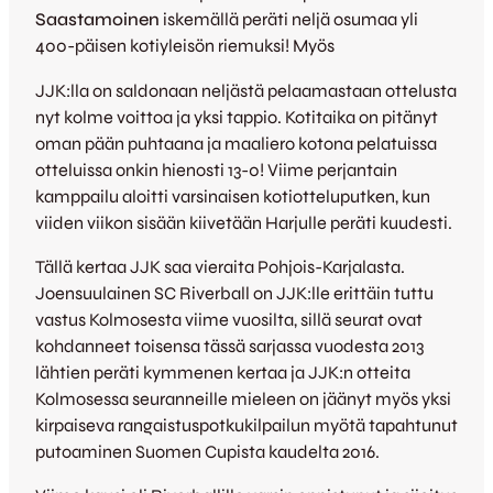
Saastamoinen
iskemällä peräti neljä osumaa yli
400-päisen kotiyleisön riemuksi! Myös
JJK:lla on saldonaan neljästä pelaamastaan ottelusta
nyt kolme voittoa ja yksi tappio. Kotitaika on pitänyt
oman pään puhtaana ja maaliero kotona pelatuissa
otteluissa onkin hienosti 13-0! Viime perjantain
kamppailu aloitti varsinaisen kotiotteluputken, kun
viiden viikon sisään kiivetään Harjulle peräti kuudesti.
Tällä kertaa JJK saa vieraita Pohjois-Karjalasta.
Joensuulainen SC Riverball on JJK:lle erittäin tuttu
vastus Kolmosesta viime vuosilta, sillä seurat ovat
kohdanneet toisensa tässä sarjassa vuodesta 2013
lähtien peräti kymmenen kertaa ja JJK:n otteita
Kolmosessa seuranneille mieleen on jäänyt myös yksi
kirpaiseva rangaistuspotkukilpailun myötä tapahtunut
putoaminen Suomen Cupista kaudelta 2016.