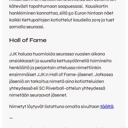
kätevästi tapahtumaan saapuessasi. Kausikortin
hankkiminen kannattaa, sillä 50 Euron hintaan näet
kaikki Kettupaitojen kotiottelut kaudella 2019 ja tuet
samalla seuraasi.
Hall of Fame
JJK haluaa huomioida seurassa vuosien aikana
ansiokkaasti ja suurella kettusydämellä toimineita
henkilöitä ja perjantain ottelussa nimettiinkin
ensimmäiset JJK:n Hall of Fame-jäsenet. Jatkossa
jäseniä on tarkoitus nimetä aina kotiotteluiden
yhteydessä eli SC Riverball-ottelun yhteydessä
nimetään seuraavat jäsenet.
Nimetyt löytyvät listattuna omalta sivultaan
täältä
.
—