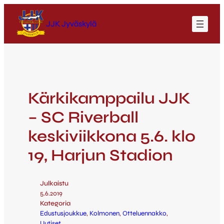
JJK Jyväskylä
Kärkikamppailu JJK
– SC Riverball
keskiviikkona 5.6. klo
19, Harjun Stadion
Julkaistu
5.6.2019
Kategoria
Edustusjoukkue
, 
Kolmonen
, 
Otteluennakko
, 
Uutiset