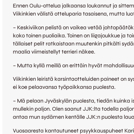
Ennen Oulu-ottelua jalkaansa loukannut ja sittemm
Viikinkien välistä otteluparia tasaisena, mutta lu
– Keskiviikon pelistä on vaikea vetää johtopäätök
koko toinen puoliaika. Toinen on liigajoukkue ja toin
tällaiset pelit ratkaistaan muutenkin pitkälti syd
maalia viimeistellyt terrieri näkee.
– Mutta kyllä meillä on erittäin hyvät mahdollis
Viikinkien leiristä karsintaotteluiden paineet on sy
ei koe pelaavansa työpaikkansa puolesta.
– Mä pelaan Jyväskylän puolesta, tiedän kuinka is
mullekin paljon. Olen saanut JJK:lta todella pal
antaa mun sydämen kentälle JJK:n puolesta laua
Vuosaaresta kantautuneet psyykkauspuheet Kari 