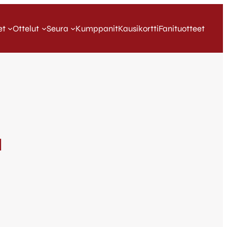
et
Ottelut
Seura
Kumppanit
Kausikortti
Fanituotteet
a