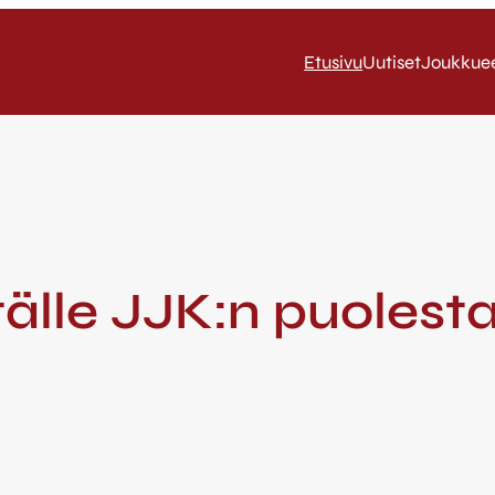
Etusivu
Uutiset
Joukkue
tälle JJK:n puolest