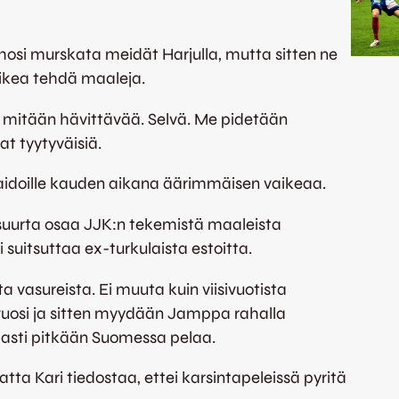
uhosi murskata meidät Harjulla, mutta sitten ne
vaikea tehdä maaleja.
ssa mitään hävittävää. Selvä. Me pidetään
at tyytyväisiä.
upaidoille kauden aikana äärimmäisen vaikeaa.
on suurta osaa JJK:n tekemistä maaleista
i suitsuttaa ex-turkulaista estoitta.
vasureista. Ei muuta kuin viisivuotista
 vuosi ja sitten myydään Jamppa rahalla
rmasti pitkään Suomessa pelaa.
tta Kari tiedostaa, ettei karsintapeleissä pyritä