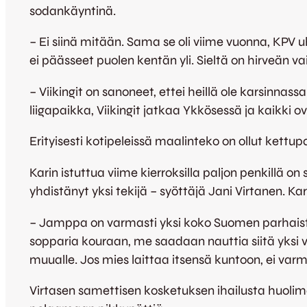
sodankäyntinä.
– Ei siinä mitään. Sama se oli viime vuonna, KPV 
ei päässeet puolen kentän yli. Sieltä on hirveän 
– Viikingit on sanoneet, ettei heillä ole karsinna
liigapaikka, Viikingit jatkaa Ykkösessä ja kaikki ov
Erityisesti kotipeleissä maalinteko on ollut kett
Karin istuttua viime kierroksilla paljon penkillä 
yhdistänyt yksi tekijä – syöttäjä Jani Virtanen. Kar
– Jamppa on varmasti yksi koko Suomen parhaista 
sopparia kouraan, me saadaan nauttia siitä yksi
muualle. Jos mies laittaa itsensä kuntoon, ei va
Virtasen samettisen kosketuksen ihailusta huolima