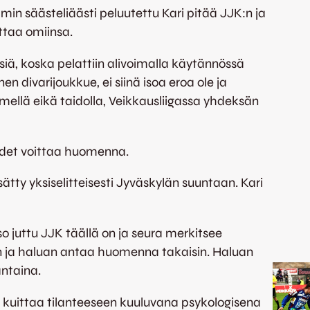
in säästeliäästi peluutettu Kari pitää JJK:n ja
ottaa omiinsa.
siä, koska pelattiin alivoimalla käytännössä
en divarijoukkue, ei siinä isoa eroa ole ja
ämellä eikä taidolla, Veikkausliigassa yhdeksän
uudet voittaa huomenna.
sätty yksiselitteisesti Jyväskylän suuntaan. Kari
o juttu JJK täällä on ja seura merkitsee
jon ja haluan antaa huomenna takaisin. Haluan
ntaina.
kuittaa tilanteeseen kuuluvana psykologisena