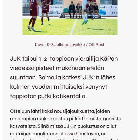
Kuva: K-S Jalkapalloviikko / Olli Rosti
JJK taipui 1-2-tappioon vierailija KäPan
viedessä pisteet mukanaan etelän
suuntaan. Samalla katkesi JJK:n lähes
kolmen vuoden mittaiseksi venynyt
tappioton putki kotikentällä.
Otteluun lähti kaksi nousijajoukkuetta, joiden
molempien runko koostuu pitkälti omista, nuorista
kasvateista. Siinä missä JJK:n puolustus on ollut
rautainen maalinteon ollessa haastavaa, on