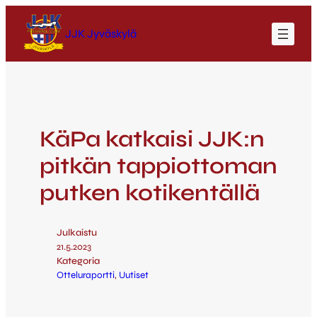
JJK Jyväskylä
KäPa katkaisi JJK:n
pitkän tappiottoman
putken kotikentällä
Julkaistu
21.5.2023
Kategoria
Otteluraportti
, 
Uutiset