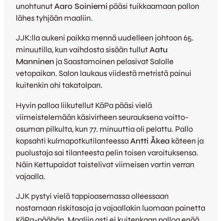
unohtunut
Aaro Soiniemi
pääsi tuikkaamaan pallon
lähes tyhjään maaliin.
JJK:lla aukeni paikka mennä uudelleen johtoon 65.
minuutilla, kun vaihdosta sisään tullut
Aatu
Manninen
ja Saastamoinen pelasivat Salolle
vetopaikan. Salon laukaus viidestä metristä painui
kuitenkin ohi takatolpan.
Hyvin palloa liikutellut KäPa pääsi vielä
viimeistelemään käsivirheen seurauksena voitto-
osuman pilkulta, kun 77. minuuttia oli pelattu. Pallo
kopsahti kulmapotkutilanteessa
Antti Åkea
käteen ja
puolustaja sai tilanteesta pelin toisen varoituksensa.
Näin Kettupaidat taistelivat viimeisen vartin verran
vajaalla.
JJK pystyi vielä tappioasemassa olleessaan
nostamaan riskitasoja ja vajaallakin luomaan painetta
KäPa-päähän. Maaliin asti ei kuitenkaan palloa enää