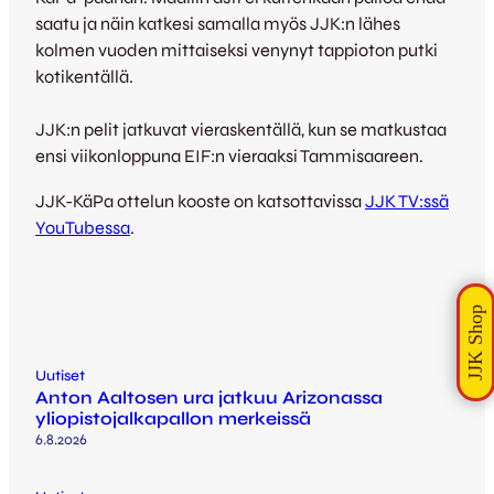
saatu ja näin katkesi samalla myös JJK:n lähes
kolmen vuoden mittaiseksi venynyt tappioton putki
kotikentällä.
JJK:n pelit jatkuvat vieraskentällä, kun se matkustaa
ensi viikonloppuna EIF:n vieraaksi Tammisaareen.
JJK-KäPa ottelun kooste on katsottavissa
JJK TV:ssä
YouTubessa
.
Uutiset
Anton Aaltosen ura jatkuu Arizonassa
yliopistojalkapallon merkeissä
6.8.2026