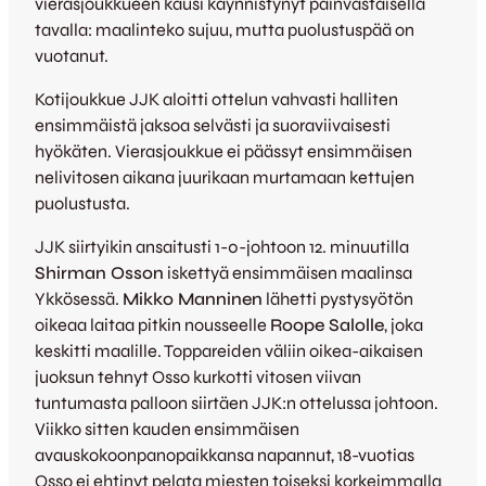
vierasjoukkueen kausi käynnistynyt päinvastaisella
tavalla: maalinteko sujuu, mutta puolustuspää on
vuotanut.
Kotijoukkue JJK aloitti ottelun vahvasti halliten
ensimmäistä jaksoa selvästi ja suoraviivaisesti
hyökäten. Vierasjoukkue ei päässyt ensimmäisen
nelivitosen aikana juurikaan murtamaan kettujen
puolustusta.
JJK siirtyikin ansaitusti 1-0-johtoon 12. minuutilla
Shirman Osson
iskettyä ensimmäisen maalinsa
Ykkösessä.
Mikko Manninen
lähetti pystysyötön
oikeaa laitaa pitkin nousseelle
Roope Salolle
, joka
keskitti maalille. Toppareiden väliin oikea-aikaisen
juoksun tehnyt Osso kurkotti vitosen viivan
tuntumasta palloon siirtäen JJK:n ottelussa johtoon.
Viikko sitten kauden ensimmäisen
avauskokoonpanopaikkansa napannut, 18-vuotias
Osso ei ehtinyt pelata miesten toiseksi korkeimmalla