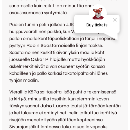
sarjatasolla kuin reilut 100 minuuttia ennen
avausosumansa syntymistä.
Puolen tunnin pelin jälkeen JJK:lla tarjoutui
huippuvaarallinen paikka, kun
Ville Kirvesoja
riisti
pallon omalla kenttäpuoliskollaan ja tarjoili nopeasti
pystyyn
Robin Saastamoiselle
linjan taakse.
Saastamoinen keskitti aivan yksin maalia kohti
juosseelle
Oskar Pihlajalle
, mutta hyökkääjän
askelmerkit eivät aivan osuneet syötön kanssa
kohdilleen ja pallo karkasi takatolpalta ohi lähes
tyhjän maalin.
Vierailija KäPa sai tauolta lisää puhtia tekemiseensä
ja kiri 58. minuutilla tasoihin, kun aiemmin kovan
tärskyn saanut
Juho Luoma
joutui jättämään kentän
ja kettulauma ei ehtinyt heti pelin jatkuttua kerättyä
rivejään menetettyään yllättäen kapteeninsa.
Sivurajan jälkitilanteessa taka-alueelle vapaaksi