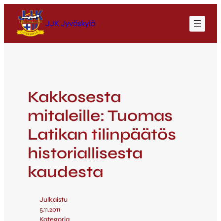
JJK Jyväskylä
Kakkosesta
mitaleille: Tuomas
Latikan tilinpäätös
historiallisesta
kaudesta
Julkaistu
5.11.2011
Kategoria