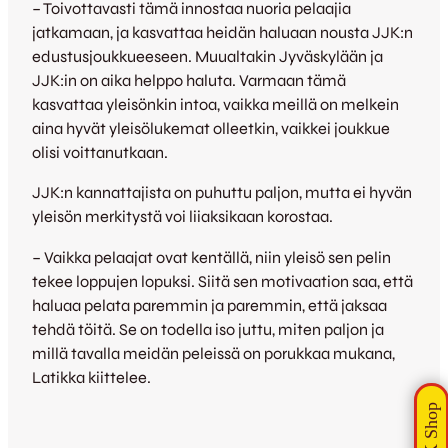
– Toivottavasti tämä innostaa nuoria pelaajia
jatkamaan, ja kasvattaa heidän haluaan nousta JJK:n
edustusjoukkueeseen. Muualtakin Jyväskylään ja
JJK:in on aika helppo haluta. Varmaan tämä
kasvattaa yleisönkin intoa, vaikka meillä on melkein
aina hyvät yleisölukemat olleetkin, vaikkei joukkue
olisi voittanutkaan.
JJK:n kannattajista on puhuttu paljon, mutta ei hyvän
yleisön merkitystä voi liiaksikaan korostaa.
– Vaikka pelaajat ovat kentällä, niin yleisö sen pelin
tekee loppujen lopuksi. Siitä sen motivaation saa, että
haluaa pelata paremmin ja paremmin, että jaksaa
tehdä töitä. Se on todella iso juttu, miten paljon ja
millä tavalla meidän peleissä on porukkaa mukana,
Latikka kiittelee.