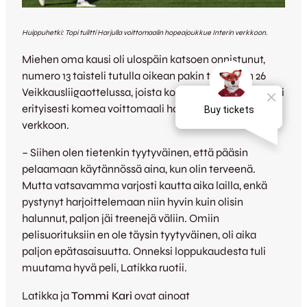
Huippuhetki: Topi tulitti Harjulla voittomaalin hopeajoukkue Interin verkkoon.
Miehen oma kausi oli ulospäin katsoen onnistunut,
numero 13 taisteli tutulla oikean pakin tontillaan 26
Veikkausliigaottelussa, joista kotiyleisön mieliin painui
erityisesti komea voittomaali hopeamitalisti Interin
verkkoon.
– Siihen olen tietenkin tyytyväinen, että pääsin
pelaamaan käytännössä aina, kun olin terveenä.
Mutta vatsavamma varjosti kautta aika lailla, enkä
pystynyt harjoittelemaan niin hyvin kuin olisin
halunnut, paljon jäi treenejä väliin. Omiin
pelisuorituksiin en ole täysin tyytyväinen, oli aika
paljon epätasaisuutta. Onneksi loppukaudesta tuli
muutama hyvä peli, Latikka ruotii.
Latikka ja
Tommi Kari
ovat ainoat