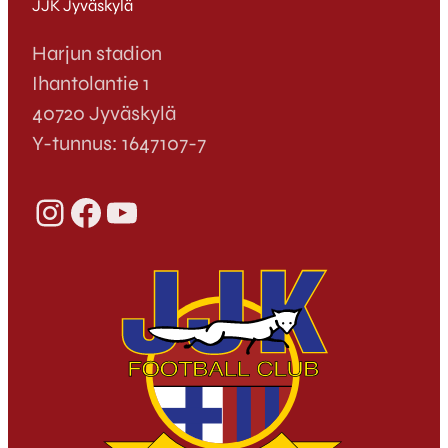
JJK Jyväskylä
Harjun stadion
Ihantolantie 1
40720 Jyväskylä
Y-tunnus: 1647107-7
Instagram
Facebook
YouTube