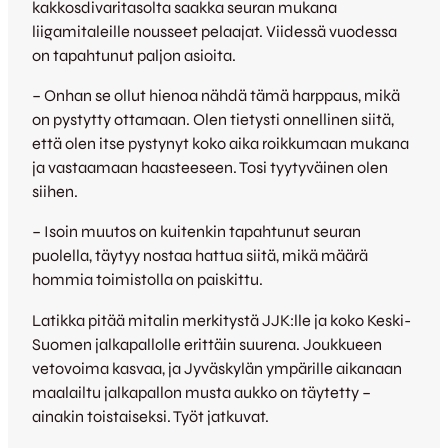
kakkosdivaritasolta saakka seuran mukana
liigamitaleille nousseet pelaajat. Viidessä vuodessa
on tapahtunut paljon asioita.
– Onhan se ollut hienoa nähdä tämä harppaus, mikä
on pystytty ottamaan. Olen tietysti onnellinen siitä,
että olen itse pystynyt koko aika roikkumaan mukana
ja vastaamaan haasteeseen. Tosi tyytyväinen olen
siihen.
– Isoin muutos on kuitenkin tapahtunut seuran
puolella, täytyy nostaa hattua siitä, mikä määrä
hommia toimistolla on paiskittu.
Latikka pitää mitalin merkitystä JJK:lle ja koko Keski-
Suomen jalkapallolle erittäin suurena. Joukkueen
vetovoima kasvaa, ja Jyväskylän ympärille aikanaan
maalailtu jalkapallon musta aukko on täytetty –
ainakin toistaiseksi. Työt jatkuvat.