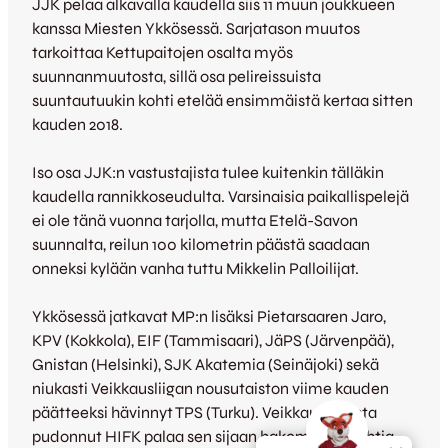
JJK pelaa alkavalla kaudella siis 11 muun joukkueen
kanssa Miesten Ykkösessä. Sarjatason muutos
tarkoittaa Kettupaitojen osalta myös
suunnanmuutosta, sillä osa pelireissuista
suuntautuukin kohti etelää ensimmäistä kertaa sitten
kauden 2018.
Iso osa JJK:n vastustajista tulee kuitenkin tälläkin
kaudella rannikkoseudulta. Varsinaisia paikallispelejä
ei ole tänä vuonna tarjolla, mutta Etelä-Savon
suunnalta, reilun 100 kilometrin päästä saadaan
onneksi kylään vanha tuttu Mikkelin Palloilijat.
Ykkösessä jatkavat MP:n lisäksi Pietarsaaren Jaro,
KPV (Kokkola), EIF (Tammisaari), JäPS (Järvenpää),
Gnistan (Helsinki), SJK Akatemia (Seinäjoki) sekä
niukasti Veikkausliigan nousutaiston viime kauden
päätteeksi hävinnyt TPS (Turku). Veikkausliigasta
pudonnut HIFK palaa sen sijaan hakemaan vauhtia