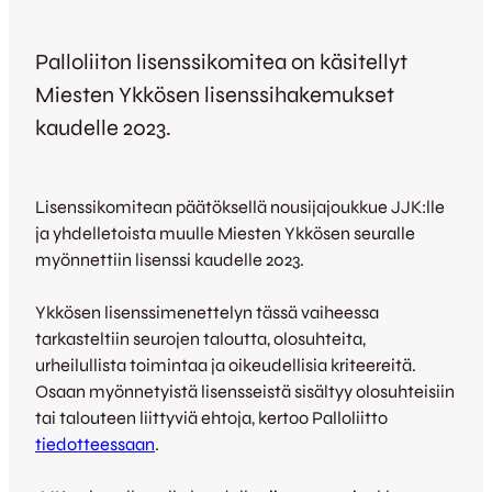
Palloliiton lisenssikomitea on käsitellyt
Miesten Ykkösen lisenssihakemukset
kaudelle 2023.
Lisenssikomitean päätöksellä nousijajoukkue JJK:lle
ja yhdelletoista muulle Miesten Ykkösen seuralle
myönnettiin lisenssi kaudelle 2023.
Ykkösen lisenssimenettelyn tässä vaiheessa
tarkasteltiin seurojen taloutta, olosuhteita,
urheilullista toimintaa ja oikeudellisia kriteereitä.
Osaan myönnetyistä lisensseistä sisältyy olosuhteisiin
tai talouteen liittyviä ehtoja, kertoo Palloliitto
tiedotteessaan
.