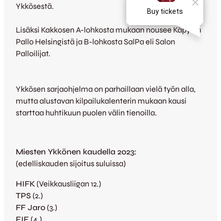
Ykkösestä.
Lisäksi Kakkosen A-lohkosta mukaan nousee Käpylän
Pallo Helsingistä ja B-lohkosta SalPa eli Salon
Palloilijat.
Ykkösen sarjaohjelma on parhaillaan vielä työn alla,
mutta alustavan kilpailukalenterin mukaan kausi
starttaa huhtikuun puolen välin tienoilla.
Miesten Ykkönen kaudella 2023:
(edelliskauden sijoitus suluissa)
HIFK
(Veikkausliigan 12.)
TPS
(2.)
FF Jaro
(3.)
EIF
(4.)