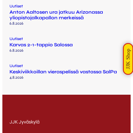
Uutiset
Anton Aaltosen ura jatkuu Arizonassa
yliopistojalkapallon merkeissä
6.8.2026
Uutiset
Karvas 2-1-tappio Salossa
6.8.2026
Uutiset
Keskiviikkoillan vieraspelissä vastassa SalPa
4.8.2026
JJK Jyväskylä