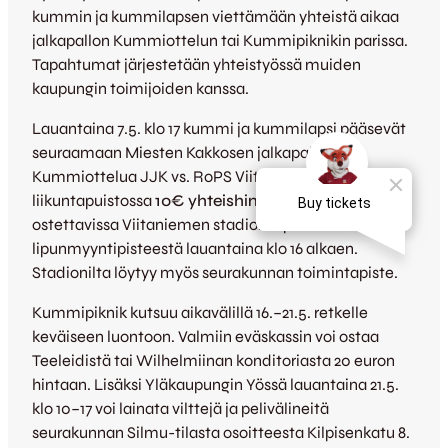
kummin ja kummilapsen viettämään yhteistä aikaa
jalkapallon Kummiottelun tai Kummipiknikin parissa.
Tapahtumat järjestetään yhteistyössä muiden
kaupungin toimijoiden kanssa.
Lauantaina 7.5. klo 17 kummi ja kummilapsi pääsevät
seuraamaan Miesten Kakkosen jalkapallon
Kummiottelua JJK vs. RoPS Viitaniemen
liikuntapuistossa
10€ yhteishintaan
. Yhteislippu
ostettavissa Viitaniemen stadionin portin
lipunmyyntipisteestä lauantaina klo 16 alkaen.
Stadionilta löytyy myös seurakunnan toimintapiste.
Kummipiknik kutsuu aikavälillä 16.–21.5. retkelle
keväiseen luontoon. Valmiin eväskassin voi ostaa
Teeleidistä tai Wilhelmiinan konditoriasta 20 euron
hintaan. Lisäksi Yläkaupungin Yössä lauantaina 21.5.
klo 10–17 voi lainata vilttejä ja pelivälineitä
seurakunnan Silmu-tilasta osoitteesta Kilpisenkatu 8.