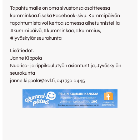
Tapahtumalle on oma sivustonsa osoitteessa
kumminkaa.fi sekä Facebook-sivu. Kummipäivän
tapahtumista voi kertoa somessa aihetunnisteilla
#kummipäivä, #kumminkaa, #kummius,
#jyväskylänseurakunta
Lisätiedot:
Janne Kippola
Nuoriso- ja rippikoulutyön asiantuntija, Jyväskylän
seurakunta
janne.kippola@evl.fi, 041 730 0445