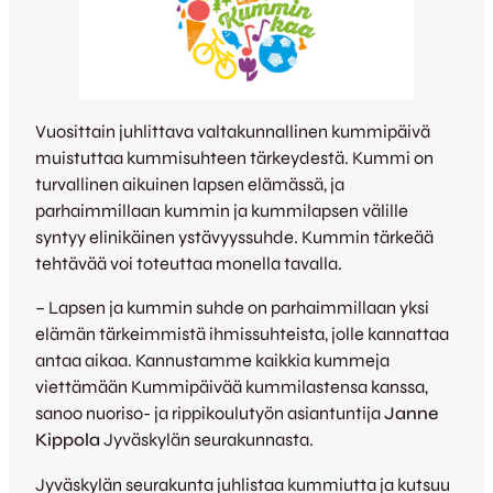
Vuosittain juhlittava valtakunnallinen kummipäivä
muistuttaa kummisuhteen tärkeydestä. Kummi on
turvallinen aikuinen lapsen elämässä, ja
parhaimmillaan kummin ja kummilapsen välille
syntyy elinikäinen ystävyyssuhde. Kummin tärkeää
tehtävää voi toteuttaa monella tavalla.
– Lapsen ja kummin suhde on parhaimmillaan yksi
elämän tärkeimmistä ihmissuhteista, jolle kannattaa
antaa aikaa. Kannustamme kaikkia kummeja
viettämään Kummipäivää kummilastensa kanssa,
sanoo nuoriso- ja rippikoulutyön asiantuntija
Janne
Kippola
Jyväskylän seurakunnasta.
Jyväskylän seurakunta juhlistaa kummiutta ja kutsuu