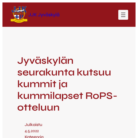
JJK Jyväskylä
Jyväskylän
seurakunta kutsuu
kummit ja
kummilapset RoPS-
otteluun
Julkaistu
4.5.2022
Kategoria