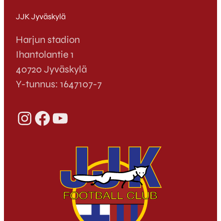
JJK Jyväskylä
Harjun stadion
Ihantolantie 1
40720 Jyväskylä
Y-tunnus: 1647107-7
Instagram
Facebook
YouTube