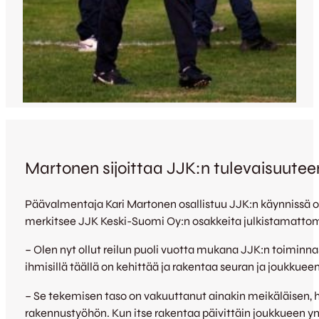
Martonen sijoittaa JJK:n tulevaisuutee
Päävalmentaja Kari Martonen osallistuu JJK:n käynnissä 
merkitsee JJK Keski-Suomi Oy:n osakkeita julkistamatto
– Olen nyt ollut reilun puoli vuotta mukana JJK:n toiminna
ihmisillä täällä on kehittää ja rakentaa seuran ja joukkuee
– Se tekemisen taso on vakuuttanut ainakin meikäläisen, ha
rakennustyöhön. Kun itse rakentaa päivittäin joukkueen y