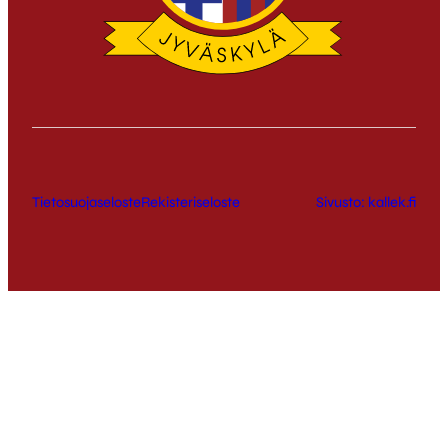
Tietosuojaseloste
Rekisteriseloste
Sivusto: kallek.fi