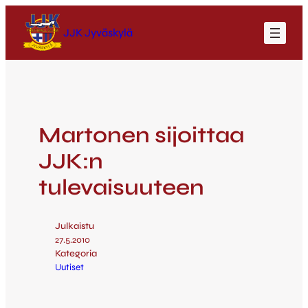
JJK Jyväskylä
Martonen sijoittaa
JJK:n
tulevaisuuteen
Julkaistu
27.5.2010
Kategoria
Uutiset