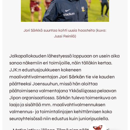
Jori Särkkä suuntaa kohti uusia haasteita (kuva:
Jussi Reinilä)
Jalkapallokauden lähestyessä loppuaan on usein aika
sanoa näkemiin eri toimijoille, näin tälläkin kertaa.
JJK:n edustusjoukkueen kokeneen
maalivahtivalmentajan
Jori Särkän
tie vie kauden
päätteeksi Joensuuhun, missä hän aloittaa
päätoimisena valmentajana Ykkösliigassa pelaavan
Jipon organisaatiossa. Särkän tuleva toimenkuva on
laaja ja sisältää mm. maalivahtivalmennuksen
valmennus- ja toimintalinjojen kehittämisen koko
seurayhteisössä niin edustus kuin junioripuolella.