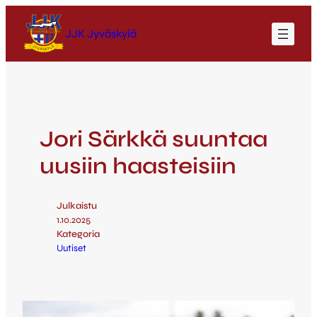
JJK Jyväskylä
Jori Särkkä suuntaa
uusiin haasteisiin
Julkaistu
1.10.2025
Kategoria
Uutiset