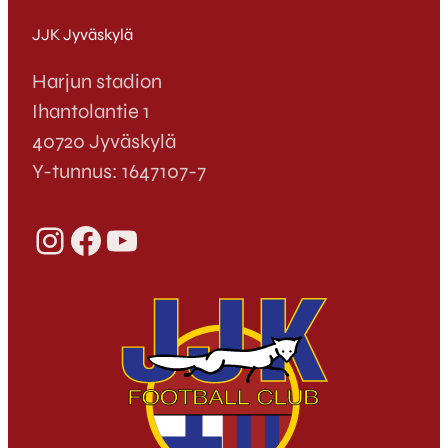
JJK Jyväskylä
Harjun stadion
Ihantolantie 1
40720 Jyväskylä
Y-tunnus: 1647107-7
Instagram
Facebook
YouTube