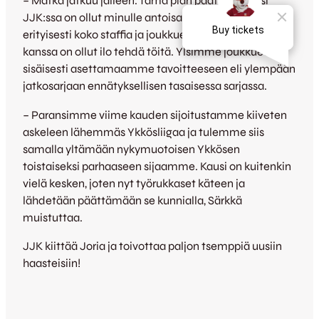
– Matka jatkuu jälleen. Tämä pian päättyvä kausi
JJK:ssa on ollut minulle antoisa ja haluan kiittää siitä
erityisesti koko staffia ja joukkuettamme, joiden
kanssa on ollut ilo tehdä töitä. Ylsimme joukkueena
sisäisesti asettamaamme tavoitteeseen eli ylempään
jatkosarjaan ennätyksellisen tasaisessa sarjassa.
– Paransimme viime kauden sijoitustamme kiiveten
askeleen lähemmäs Ykkösliigaa ja tulemme siis
samalla yltämään nykymuotoisen Ykkösen
toistaiseksi parhaaseen sijaamme. Kausi on kuitenkin
vielä kesken, joten nyt työrukkaset käteen ja
lähdetään päättämään se kunnialla, Särkkä
muistuttaa.
JJK kiittää Joria ja toivottaa paljon tsemppiä uusiin
haasteisiin!