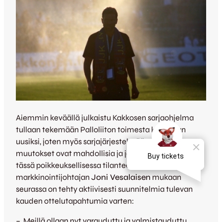
Aiemmin keväällä julkaistu Kakkosen sarjaohjelma
tullaan tekemään Palloliiton toimesta kokonaan
uusiksi, joten myös sarjajärjestelmään tulevat
muutokset ovat mahdollisia ja jopa todennäköisiä
tässä poikkeuksellisessa tilanteessa. JJK:n myynti- ja
markkinointijohtajan
Joni Vesalaisen
mukaan
seurassa on tehty aktiivisesti suunnitelmia tulevan
kauden ottelutapahtumia varten:
– Meillä ollaan nyt varauduttu ja valmistauduttu