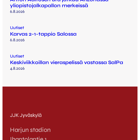
yliopistojalkapallon merkeissä
6.8.2026
Uutiset
Karvas 2-1-tappio Salossa
6.8.2026
Uutiset
Keskiviikkoillan vieraspelissä vastassa SalPa
4.8.2026
JJK Jyväskylä
Harjun stadion
Ihantolantie 1