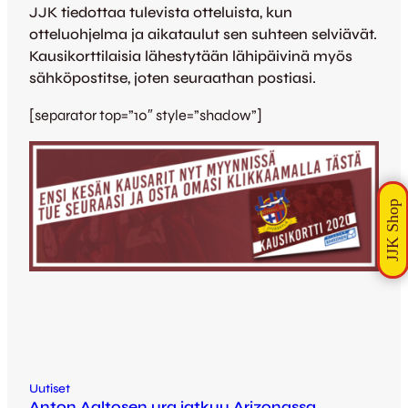
JJK tiedottaa tulevista otteluista, kun
otteluohjelma ja aikataulut sen suhteen selviävät.
Kausikorttilaisia lähestytään lähipäivinä myös
sähköpostitse, joten seuraathan postiasi.
[separator top=”10″ style=”shadow”]
Uutiset
Anton Aaltosen ura jatkuu Arizonassa