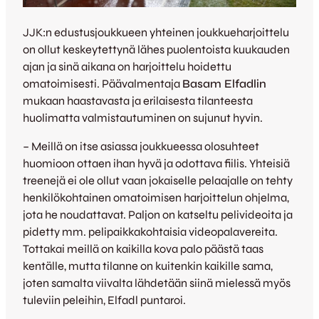
JJK:n edustusjoukkueen yhteinen joukkueharjoittelu
on ollut keskeytettynä lähes puolentoista kuukauden
ajan ja sinä aikana on harjoittelu hoidettu
omatoimisesti. Päävalmentaja
Basam Elfadlin
mukaan haastavasta ja erilaisesta tilanteesta
huolimatta valmistautuminen on sujunut hyvin.
– Meillä on itse asiassa joukkueessa olosuhteet
huomioon ottaen ihan hyvä ja odottava fiilis. Yhteisiä
treenejä ei ole ollut vaan jokaiselle pelaajalle on tehty
henkilökohtainen omatoimisen harjoittelun ohjelma,
jota he noudattavat. Paljon on katseltu pelivideoita ja
pidetty mm. pelipaikkakohtaisia videopalavereita.
Tottakai meillä on kaikilla kova palo päästä taas
kentälle, mutta tilanne on kuitenkin kaikille sama,
joten samalta viivalta lähdetään siinä mielessä myös
tuleviin peleihin, Elfadl puntaroi.