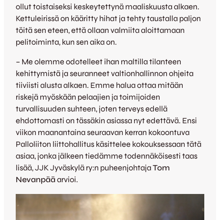
ollut toistaiseksi keskeytettynä maaliskuusta alkaen.
Kettuleirissä on kääritty hihat ja tehty taustalla paljon
töitä sen eteen, että ollaan valmiita aloittamaan
pelitoiminta, kun sen aika on.
– Me olemme odotelleet ihan maltilla tilanteen
kehittymistä ja seuranneet valtionhallinnon ohjeita
tiiviisti alusta alkaen. Emme halua ottaa mitään
riskejä myöskään pelaajien ja toimijoiden
turvallisuuden suhteen, joten terveys edellä
ehdottomasti on tässäkin asiassa nyt edettävä. Ensi
viikon maanantaina seuraavan kerran kokoontuva
Palloliiton liittohallitus käsittelee kokouksessaan tätä
asiaa, jonka jälkeen tiedämme todennäköisesti taas
lisää, JJK Jyväskylä ry:n puheenjohtaja
Tom
Nevanpää
arvioi.