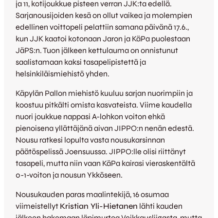
ja 11, kotijoukkue pisteen verran JJK:ta edellä.
Sarjanousijoiden kesä on ollut vaikea ja molempien
edellinen voittopeli pelattiin samana päivänä 17.6.,
kun JJK kaatoi kotonaan Jaron ja KäPa puolestaan
JäPS:n. Tuon jälkeen kettulauma on onnistunut
saalistamaan kaksi tasapelipistettä ja
helsinkiläismiehistö yhden.
Käpylän Pallon miehistö kuuluu sarjan nuorimpiin ja
koostuu pitkälti omista kasvateista. Viime kaudella
nuori joukkue nappasi A-lohkon voiton ehkä
pienoisena yllättäjänä aivan JIPPO:n nenän edestä.
Nousu ratkesi lopulta vasta nousukarsinnan
päätöspelissä Joensuussa. JIPPO:lle olisi riittänyt
tasapeli, mutta niin vaan KäPa kairasi vieraskentältä
0-1-voiton ja nousun Ykköseen.
Nousukauden paras maalintekijä, 16 osumaa
viimeistellyt
Kristian Yli-Hietanen
lähti kauden
jälkeen hakemaan läpimurtoa Veikkausliigasta, mutta