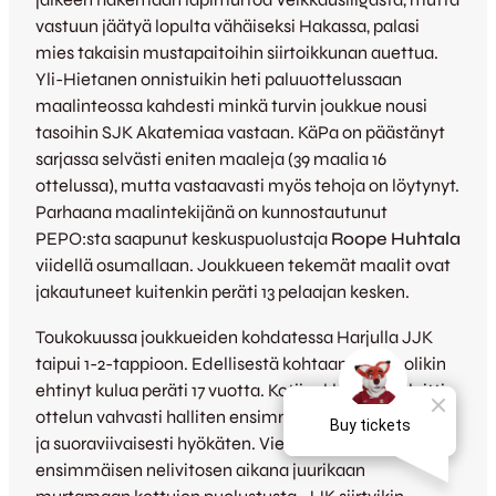
vastuun jäätyä lopulta vähäiseksi Hakassa, palasi
mies takaisin mustapaitoihin siirtoikkunan auettua.
Yli-Hietanen onnistuikin heti paluuottelussaan
maalinteossa kahdesti minkä turvin joukkue nousi
tasoihin SJK Akatemiaa vastaan. KäPa on päästänyt
sarjassa selvästi eniten maaleja (39 maalia 16
ottelussa), mutta vastaavasti myös tehoja on löytynyt.
Parhaana maalintekijänä on kunnostautunut
PEPO:sta saapunut keskuspuolustaja
Roope Huhtala
viidellä osumallaan. Joukkueen tekemät maalit ovat
jakautuneet kuitenkin peräti 13 pelaajan kesken.
Toukokuussa joukkueiden kohdatessa Harjulla JJK
taipui 1-2-tappioon. Edellisestä kohtaamisesta olikin
ehtinyt kulua peräti 17 vuotta. Kotijoukkue JJK aloitti
ottelun vahvasti halliten ensimmäistä jaksoa selvästi
ja suoraviivaisesti hyökäten. Vierasjoukkue ei päässyt
ensimmäisen nelivitosen aikana juurikaan