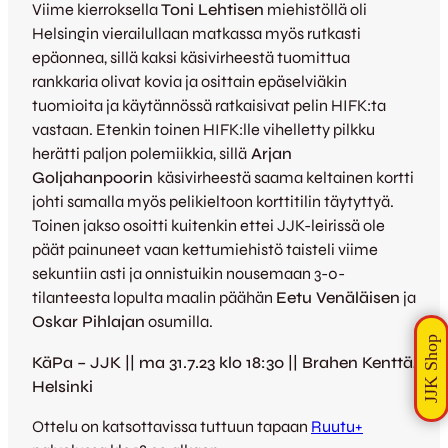
Viime kierroksella
Toni Lehtisen
miehistöllä oli
Helsingin vierailullaan matkassa myös rutkasti
epäonnea, sillä kaksi käsivirheestä tuomittua
rankkaria olivat kovia ja osittain epäselviäkin
tuomioita ja käytännössä ratkaisivat pelin HIFK:ta
vastaan. Etenkin toinen HIFK:lle vihelletty pilkku
herätti paljon polemiikkia, sillä
Arjan
Goljahanpoorin
käsivirheestä saama keltainen kortti
johti samalla myös pelikieltoon korttitilin täytyttyä.
Toinen jakso osoitti kuitenkin ettei JJK-leirissä ole
päät painuneet vaan kettumiehistö taisteli viime
sekuntiin asti ja onnistuikin nousemaan 3-0-
tilanteesta lopulta maalin päähän
Eetu Venäläisen
ja
Oskar Pihlajan
osumilla.
KäPa – JJK || ma 31.7.23 klo 18:30 || Brahen Kenttä,
Helsinki
Ottelu on katsottavissa tuttuun tapaan
Ruutu+