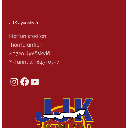
JJK Jyväskylä
Harjun stadion
Ihantolantie 1
40720 Jyväskylä
Y-tunnus: 1647107-7
Instagram
Facebook
YouTube