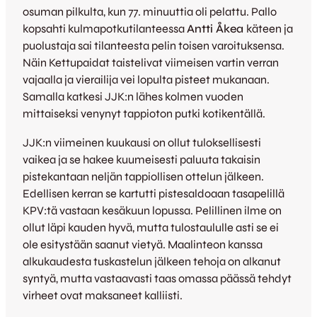
osuman pilkulta, kun 77. minuuttia oli pelattu. Pallo
kopsahti kulmapotkutilanteessa
Antti Åkea
käteen ja
puolustaja sai tilanteesta pelin toisen varoituksensa.
Näin Kettupaidat taistelivat viimeisen vartin verran
vajaalla ja vierailija vei lopulta pisteet mukanaan.
Samalla katkesi JJK:n lähes kolmen vuoden
mittaiseksi venynyt tappioton putki kotikentällä.
JJK:n viimeinen kuukausi on ollut tuloksellisesti
vaikea ja se hakee kuumeisesti paluuta takaisin
pistekantaan neljän tappiollisen ottelun jälkeen.
Edellisen kerran se kartutti pistesaldoaan tasapelillä
KPV:tä vastaan kesäkuun lopussa. Pelillinen ilme on
ollut läpi kauden hyvä, mutta tulostaululle asti se ei
ole esitystään saanut vietyä. Maalinteon kanssa
alkukaudesta tuskastelun jälkeen tehoja on alkanut
syntyä, mutta vastaavasti taas omassa päässä tehdyt
virheet ovat maksaneet kalliisti.