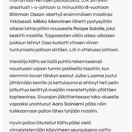
murtamaan kettujen puolustusta. JJK siirtyikin
ansaitusti 1-0-johtoon 12. minuutilla 18-vuotiaan
Shirman Osson
iskettyä ensimmäisen maalinsa
Ykkösessä.
Mikko Manninen
lähetti pystysyötön
oikeaa laitaa pitkin nousseelle
Roope Salolle
, joka
keskitti maalille. Toppareiden väliin oikea-aikaisen
juoksun tehnyt Osso kurkotti vitosen viivan
tuntumasta palloon siirtäen JJK:n ottelussa johtoon.
Vierailija KäPa sai lisää puhtia tekemiseensä
noustuaan vajaan tunnin paikkeilla tasoihin, kun
aiemmin kovan tärskyn saanut
Juho Luoma
joutui
jättämään kentän ja kettulauma ei ehtinyt heti pelin
jatkuttua kerättyä rivejään menetettyään yllättäen
kapteeninsa. Sivurajan jälkitilanteessa taka-alueelle
vapaaksi unohtunut
Aaro Soiniemi
pääsi näin
tuikkaamaan pallon lähes tyhjään maaliin.
Hyvin palloa liikutellut KäPa pääsi vielä
viimeistelemään käsivirheen seurauksena voitto-