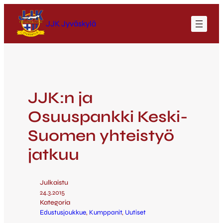
JJK Jyväskylä
JJK:n ja
Osuuspankki Keski-
Suomen yhteistyö
jatkuu
Julkaistu
24.3.2015
Kategoria
Edustusjoukkue
, 
Kumppanit
, 
Uutiset