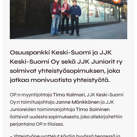
Osuuspankki Keski-Suomi ja JJK
Keski-Suomi Oy sekä JJK Juniorit ry
solmivat yhteistyösopimuksen, joka
jatkaa monivuotista yhteistyötä.
OP:n myyntijohtaja
Timo Kalmari
, JJK Keski-Suomi
Oy:n toimitusjohtaja
Janne Mönkkönen
ja JJK
Junioreiden toiminnanjohtaja
Timo Soininen
iloitsivat uudesta sopimuksesta, joka allekirjoitettiin
perjantaina OP:n tiloissa.
– Yhteistyöneuvottelut käytiin hyvässä hengessä ja