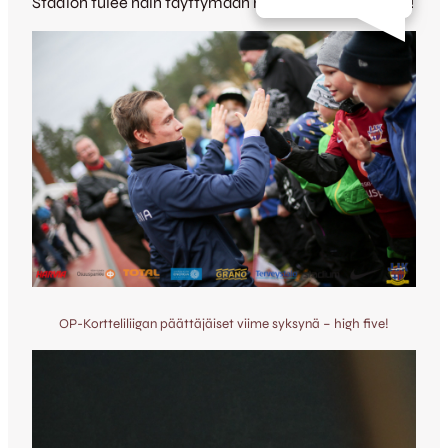
Stadion tulee näin täyttymään nuorista futarinaluista!
OP-Kortteliliigan päättäjäiset viime syksynä – high five!