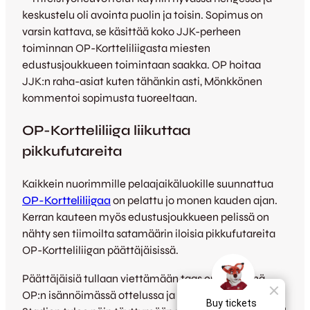
keskustelu oli avointa puolin ja toisin. Sopimus on
varsin kattava, se käsittää koko JJK-perheen
toiminnan OP-Kortteliliigasta miesten
edustusjoukkueen toimintaan saakka. OP hoitaa
JJK:n raha-asiat kuten tähänkin asti, Mönkkönen
kommentoi sopimusta tuoreeltaan.
OP-Kortteliliiga liikuttaa
pikkufutareita
Kaikkein nuorimmille pelaajaikäluokille suunnattua
OP-Kortteliliigaa
on pelattu jo monen kauden ajan.
Kerran kauteen myös edustusjoukkueen pelissä on
nähty sen tiimoilta satamäärin iloisia pikkufutareita
OP-Kortteliliigan päättäjäisissä.
Päättäjäisiä tullaan viettämään taas ensi syksynä
OP:n isännöimässä ottelussa ja jälleen kerran Harjun