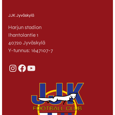
JJK Jyväskylä
Harjun stadion
Ihantolantie 1
40720 Jyväskylä
Y-tunnus: 1647107-7
Instagram
Facebook
YouTube