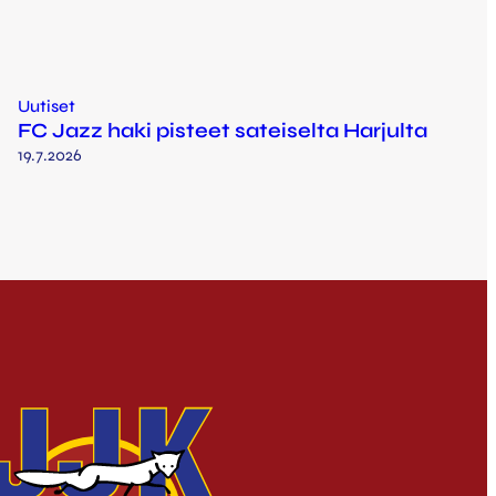
Uutiset
FC Jazz haki pisteet sateiselta Harjulta
19.7.2026