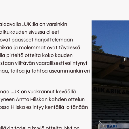
aavalla JJK:lla on varsinkin
alkukauden sivussa olleet
ovat päässeet harjoittelemaan
 aikaa ja molemmat ovat täydessä
lla pirteitä otteita koko kauden
astaan viiltävän vaarallisesti esiintynyt
maa, taitoa ja tahtoa useammankin eri
umaa JJK on vuokrannut keväällä
tyneen Antto Hilskan kahden ottelun
sa Hilska esiintyy kentällä jo tänään
lläkin todella hyviä otteita. Nyt on