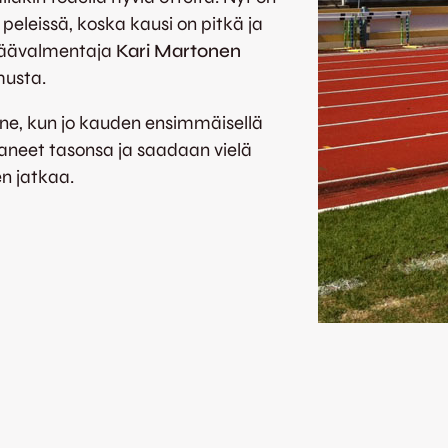
leissä, koska kausi on pitkä ja
päävalmentaja
Kari Martonen
musta.
nne, kun jo kauden ensimmäisellä
aneet tasonsa ja saadaan vielä
n jatkaa.