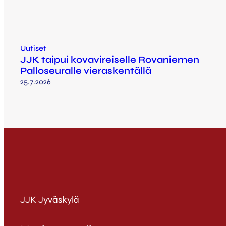
Uutiset
JJK taipui kovavireiselle Rovaniemen
Palloseuralle vieraskentällä
25.7.2026
JJK Jyväskylä