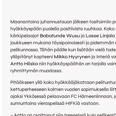
Maanantaina juhannustauon jälkeen tositoimiin pal
hyökkäyspään puolella positiivista ruuhkaa. Koko 
kärkipelaajat
Babatunde Wusu
ja
Lasse Linjala
joukkueen mukana täysipainoisesti jo pidemmän
pelikunnossa. Tähän päälle kun lisätään vielä tode
ylläpitänyt kapteeni
Mikko Hyyrynen
ja Interiä v
Antto Hilska
niin hyökkäyspäähän on tarjolla voi
ryhmittymän muodossa.
Pitääkseen yllä koko hyökkääjäkatraan pelitunt
kettuperheeseen kolmen vuoden sopimuksella liit
ajaksi Ykkösessä pelaavaan FC Hämeenlinnaan, jos
sunnuntaina vieraspelissä HIFKiä vastaan.
– Antto on osoittanut niin treeneissä kuin pelikentä