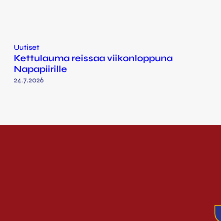
Uutiset
Kettulauma reissaa viikonloppuna
Napapiirille
24.7.2026