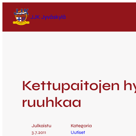
JJK Jyväskylä
Kettupaitojen hy
ruuhkaa
Julkaistu
Kategoria
3.7.2011
Uutiset