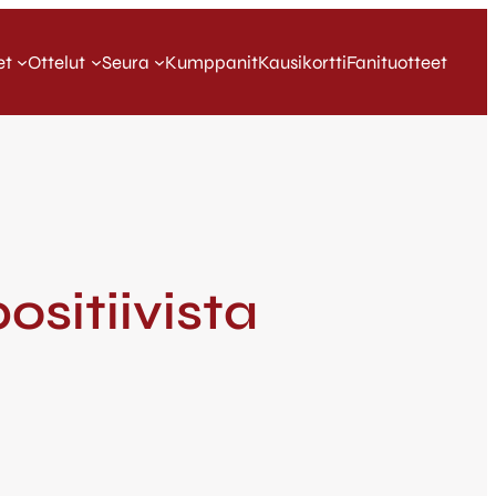
et
Ottelut
Seura
Kumppanit
Kausikortti
Fanituotteet
sitiivista