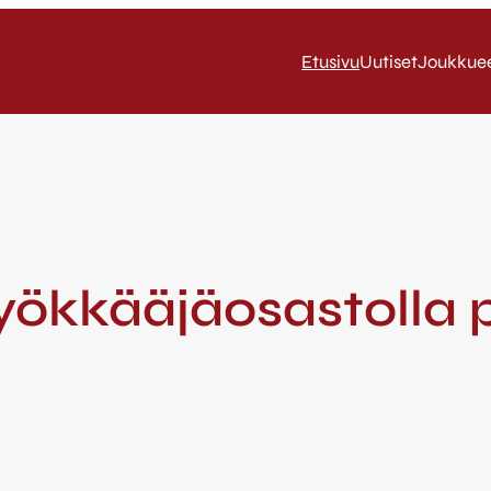
Etusivu
Uutiset
Joukkue
ökkääjäosastolla po