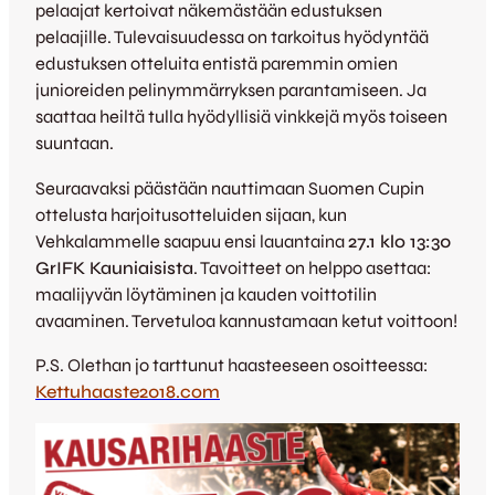
pelaajat kertoivat näkemästään edustuksen
pelaajille. Tulevaisuudessa on tarkoitus hyödyntää
edustuksen otteluita entistä paremmin omien
junioreiden pelinymmärryksen parantamiseen. Ja
saattaa heiltä tulla hyödyllisiä vinkkejä myös toiseen
suuntaan.
Seuraavaksi päästään nauttimaan Suomen Cupin
ottelusta harjoitusotteluiden sijaan, kun
Vehkalammelle saapuu ensi lauantaina
27.1 klo 13:30
GrIFK Kauniaisista
. Tavoitteet on helppo asettaa:
maalijyvän löytäminen ja kauden voittotilin
avaaminen. Tervetuloa kannustamaan ketut voittoon!
P.S. Olethan jo tarttunut haasteeseen osoitteessa:
Kettuhaaste2018.com