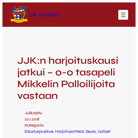
JJK Jyväskylä
JJK:n harjoituskausi
jatkui – 0-0 tasapeli
Mikkelin Palloilijoita
vastaan
Julkaistu
20.1.2018
Kategoria
Edustusjoukkue
, 
Harjoitusottelut
, 
Seura
, 
Uutiset