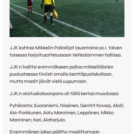
JJK kohtasi Mikkelin Palloilijat lauantaina 20.1. talven
toisessa harjoitusottelussaan Vehkalammen hallissa.
JJK:n hallitsi enimmäkseen palloa mikkeliläisten
puolustaessa tiiviisti omalla kenttäpuoliskollaan,
mutta maalit jäivät vielä uupumaan.
JJK:n aloituskokoonpano oli tällä kertaa muodossa:
Pyhäranta; Suoraniemi, Nissinen, Gentrit Kovaqi, Abdi;
Ala-Porkkunen, Aatu Manninen, Leppänen, Mikko
Manninen; Kari, Alaharjula.
Ensimmäinen jakso päättyi maalittomaan