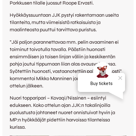
Porkkusen tilalle juossut Roope Ervasti.
Hyökkäyssuuntaan JJK pystyi rakentamaan useita
tilanteita, mutta viimeisistä ratkaisuista ja
maalinteosta puuttui tarvittava puristus.
”Jäi paljon parannettavaa mm. pelin avaaminen ei
toiminut toivotulla tavalla. Päästiin huonosti
ensimmäisen ja toisen linjan väliin ja keskikentän
pohja joutui tippumaan liian alas avausvaiheessa.
Syötettiin huonosti, vastaanotettiin palloa huonosti”
kommentoi Mikko Manninen joukkueen esitystä
ottelun jälkeen.
Nuori topparipari – Kovaqi/Nissinen – esiintyi
edukseen. Koko ottelun ajan JJK:n takalinjoilla
puolustusta johtaneet nuoret onnistuivat hyvin ja
MP:n hyökkääjät pidettiin harvoissa tilanteissa
kurissa.