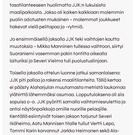
tasatilanteeseen huolimatta JJK:n lukuisista
maalipaikoista. Jakso oli kaiken kaikkiaan molemmin
puolin odotusten mukainen – molemmat joukkueet
hakevat vielä pelitapaa ja –rytmiä.
Jo ensimmäisellä jaksolla JJK teki vaihtojen kautta
muutoksia – Mikko Manninen tullessa vaihtoon, siirtyi
Suoraniemi vasemman pakin tontilta oikealla
laituriksi ja Severi Vielma tuli puolustuslinjaan.
Toisella jaksolla ottelun luonne jatkui samanlaisena:
JJK piti palloa ja rakensi maalitilanteita. Tällä kertaa
ei päästy Alaharjulan muutamasta metristä laukomaa
ylähirttä lähemmäksi osumaa. Lopputuloksena oli siis
sopuisa 0-0. JJK pyöritti samalla vaihtomiesrulettia ja
antoi näytönpaikkoja omille nuorille pelaajille.
Kentällä esiintyivät toisen jakson torjunut Severi
Ikäheimo, Aatu Mannisen tilalle tullut Vertti Lepo,
Tommi Karin korvannut Jarkko Heimonen sekä Ala-