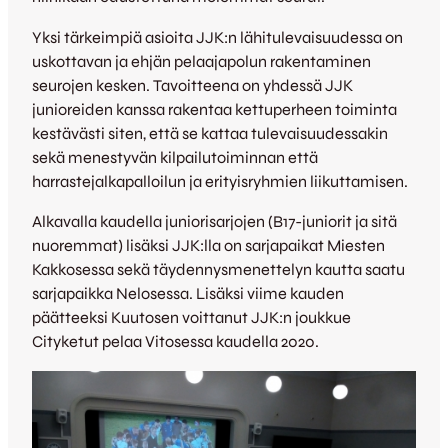
Yksi tärkeimpiä asioita JJK:n lähitulevaisuudessa on
uskottavan ja ehjän pelaajapolun rakentaminen
seurojen kesken. Tavoitteena on yhdessä JJK
junioreiden kanssa rakentaa kettuperheen toiminta
kestävästi siten, että se kattaa tulevaisuudessakin
sekä menestyvän kilpailutoiminnan että
harrastejalkapalloilun ja erityisryhmien liikuttamisen.
Alkavalla kaudella juniorisarjojen (B17-juniorit ja sitä
nuoremmat) lisäksi JJK:lla on sarjapaikat Miesten
Kakkosessa sekä täydennysmenettelyn kautta saatu
sarjapaikka Nelosessa. Lisäksi viime kauden
päätteeksi Kuutosen voittanut JJK:n joukkue
Cityketut pelaa Vitosessa kaudella 2020.