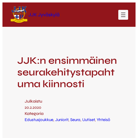
JJK Jyväskylä
JJK:n ensimmäinen
seurakehitystapaht
uma kiinnosti
Julkaistu
20.2.2020
Kategoria
Edustusjoukkue
, 
Juniorit
, 
Seura
, 
Uutiset
, 
Yhteisö