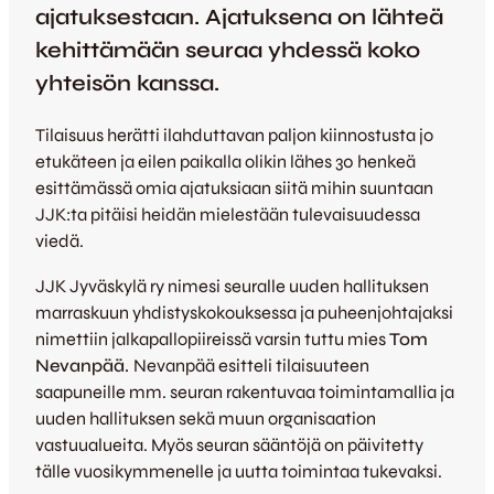
ajatuksestaan. Ajatuksena on lähteä
kehittämään seuraa yhdessä koko
yhteisön kanssa.
Tilaisuus herätti ilahduttavan paljon kiinnostusta jo
etukäteen ja eilen paikalla olikin lähes 30 henkeä
esittämässä omia ajatuksiaan siitä mihin suuntaan
JJK:ta pitäisi heidän mielestään tulevaisuudessa
viedä.
JJK Jyväskylä ry nimesi seuralle uuden hallituksen
marraskuun yhdistyskokouksessa ja puheenjohtajaksi
nimettiin jalkapallopiireissä varsin tuttu mies
Tom
Nevanpää.
Nevanpää esitteli tilaisuuteen
saapuneille mm. seuran rakentuvaa toimintamallia ja
uuden hallituksen sekä muun organisaation
vastuualueita. Myös seuran sääntöjä on päivitetty
tälle vuosikymmenelle ja uutta toimintaa tukevaksi.