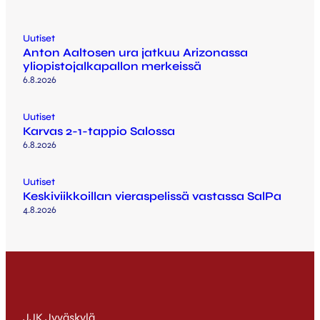
Uutiset
Anton Aaltosen ura jatkuu Arizonassa
yliopistojalkapallon merkeissä
6.8.2026
Uutiset
Karvas 2-1-tappio Salossa
6.8.2026
Uutiset
Keskiviikkoillan vieraspelissä vastassa SalPa
4.8.2026
JJK Jyväskylä