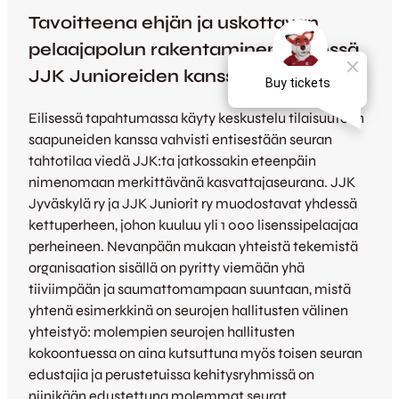
Tavoitteena ehjän ja uskottavan
pelaajapolun rakentaminen yhdessä
JJK Junioreiden kanssa
Eilisessä tapahtumassa käyty keskustelu tilaisuuteen
saapuneiden kanssa vahvisti entisestään seuran
tahtotilaa viedä JJK:ta jatkossakin eteenpäin
nimenomaan merkittävänä kasvattajaseurana. JJK
Jyväskylä ry ja JJK Juniorit ry muodostavat yhdessä
kettuperheen, johon kuuluu yli 1 000 lisenssipelaajaa
perheineen. Nevanpään mukaan yhteistä tekemistä
organisaation sisällä on pyritty viemään yhä
tiiviimpään ja saumattomampaan suuntaan, mistä
yhtenä esimerkkinä on seurojen hallitusten välinen
yhteistyö: molempien seurojen hallitusten
kokoontuessa on aina kutsuttuna myös toisen seuran
edustajia ja perustetuissa kehitysryhmissä on
niinikään edustettuna molemmat seurat.