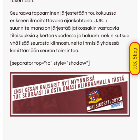
tukemaan.
Seuraava tapaaminen järjestetään toukokuussa
erikseen ilmoitettavana ajankohtana. JJK:n
suunnitelmana on järjestää jatkossakin vastaavia
tilaisuuksia 4 kertaa vuodessa ja haluammekin kutsua
yhä lisää seurasta kiinnostuneita ihmisiä yhdessä
kehittämään seuran toimintaa.
[separator top=”10″ style=”shadow”]