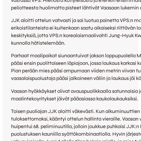
vastassa VPS. Hienosta kotiyleisöstä ja etenkin ensimmäi
peliotteesta huolimatta pisteet lähtivät Vaasaan lukemin 
JJK aloitti ottelun vahvasti ja sai luotua painetta VPS:n maa
erikoistilanteista ei kuitenkaan saatu aikaiseksi riittävän 
keskityksiä, jotta VPS:n korealaismaalivahti Jung-Hyuk Kw
kunnolla hätistelemään.
Parhaat maalipaikat siunaantuivat jakson loppupuolella Mi
pääsi ensin puolittaiseen läpiajoon, jossa laukaus karkasi k
Pian perään mies pääsi ampumaan viiden metrin viivan t
vaasalaispuolustaja pääsi jalkoineen väliin ja laukaus jäi k
Vaasan hyökkäykset olivat avauspuolikkaalla satunnaisia j
maalintekoyritykset jäivät pääasiassa kaukolaukauksiksi.
Toisen puoliajan JJK aloitti väkevästi. Kun alkuminuuttien 
tuloksettomaksi, kääntyi ottelun hallinta vieraille. Vaasan
huipentui 68. peliminuutilla, jolloin joukkue puhkaisi JJK:n
puolustuksen kauniilla syöttökombinaatiolla. Hyvin järjest