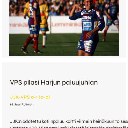
VPS pilasi Harjun paluujuhlan
JJK-VPS 0-1 (0-0)
68. Jussi Aalto 0-1
JJK:n odotettu kotiinpaluu koitti viimein heinäkuun toisess