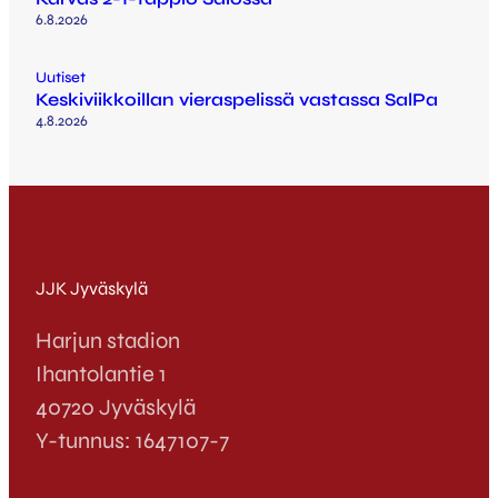
6.8.2026
Uutiset
Keskiviikkoillan vieraspelissä vastassa SalPa
4.8.2026
JJK Jyväskylä
Harjun stadion
Ihantolantie 1
40720 Jyväskylä
Y-tunnus: 1647107-7