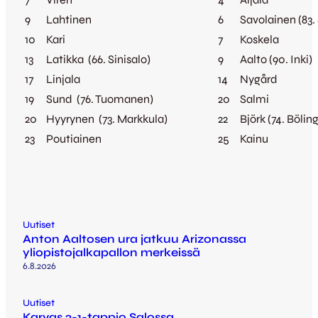
9
Lahtinen
6
Savolainen (83.
10
Kari
7
Koskela
13
Latikka (66. Sinisalo)
9
Aalto (90. Inki)
17
Linjala
14
Nygård
19
Sund (76. Tuomanen)
20
Salmi
20
Hyyrynen (73. Markkula)
22
Björk (74. Böling
23
Poutiainen
25
Kainu
Uutiset
Anton Aaltosen ura jatkuu Arizonassa
yliopistojalkapallon merkeissä
6.8.2026
Uutiset
Karvas 2-1-tappio Salossa