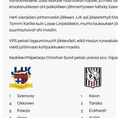
vahvavireiselle Jussi Aallolle tilaa boksin rajalle, ja mies t
etualanurkkaan ohi paikoilleen jähmettyneen Mihaly Szer
Heti vieraiden johtomaalin jälkeen JJK sai järjestettyä tilan
Tommi Karille kuin Lasse Linjalallekin, mutta laukaukset jäi
suuntautuivat ohi maalin.
VPS pelasi loppuminuutit järkevästi, eikä Harjun runsasluk
vielä juhlimaan kotijoukkueen maalia.
Keskikenttäpelaaja Christian Sund pelasi uransa 200. liiga
1
Szerovay
1
Kwon
4
Okkonen
2
Tanska
5
Pasoja
3
Eckhardt
7
Viren
4
Äijälä