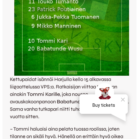
Kettupaidat isännöi Harjulla kello 15 alkavassa
liigaottelussa VPS:a. Ratkaisijan viittaa tarjotaan
ainakin
Tommi Karille
, joka nousee
avauskokoonpanoon
Babatunde Wusun
kärkipariksi.
Sama vanha tutkapari niitti tuhoa Ykkösessä jo neljä
vuotta sitten.
– Tommi haluaisi aina pelata tuossa roolissa, joten
tilanne on sikäli hyvä. Hänellä on erittäin hyvä oikea