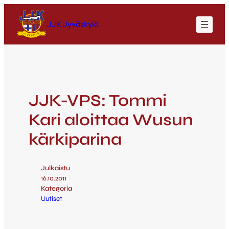
JJK Jyväskylä
JJK-VPS: Tommi
Kari aloittaa Wusun
kärkiparina
Julkaistu
16.10.2011
Kategoria
Uutiset