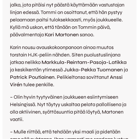
jalka, jota pitäisi nyt päästä käyttämään vastustajan
linjan edessä. Tommi on osoittanut, että hän pystyy
pelaamaan paitsi tuloksekkaasti, myös joukkueelle.
Kyllä mä uskon, että tänään on Tommin päivä,
päävalmentaja
Kari Martonen
sanoo.
Karin nousu avauskokoonpanoon ainoa muutos
torstain HJK-peliin nähden. Siten puolustuslinjana
jatkaa nelikko
Markkula-Reintam-Pasoja-Latikka
ja keskikentän ytimessä
Jukka-Pekka Tuomanen
ja
Patrick Poutiainen
. Pelikieltonsa sovittanut
Anssi
Virén
tulee penkille.
– Olin hyvin tyytyväinen joukkueen esiintymiseen
Helsingissä. Nyt täytyy uskaltaa pelata pallollisena ja
olla aktiivinen, syöttösuuntia pitää löytyä, Martonen
vaatii.
– Mulle riittää, että tehdään yksi maali ja pidetään