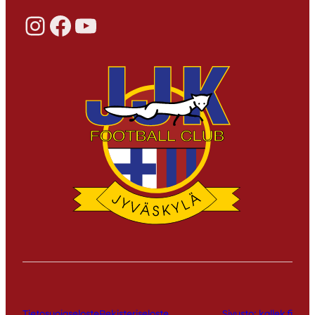
Instagram
Facebook
YouTube
Tietosuojaseloste
Rekisteriseloste
Sivusto: kallek.fi