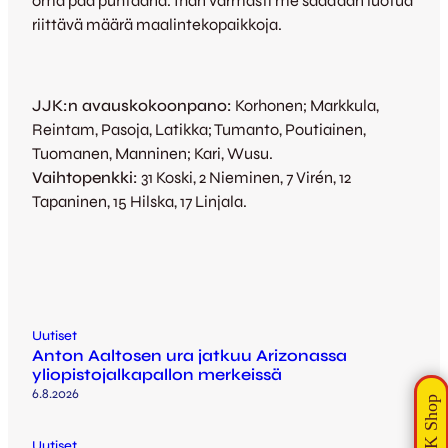
oma pää puhtaana. Ihan varmasti me saadaan luotua
riittävä määrä maalintekopaikkoja.
JJK:n avauskokoonpano:
Korhonen; Markkula,
Reintam, Pasoja, Latikka; Tumanto, Poutiainen,
Tuomanen, Manninen; Kari, Wusu.
Vaihtopenkki:
31 Koski, 2 Nieminen, 7 Virén, 12
Tapaninen, 15 Hilska, 17 Linjala.
Uutiset
Anton Aaltosen ura jatkuu Arizonassa
yliopistojalkapallon merkeissä
6.8.2026
Uutiset