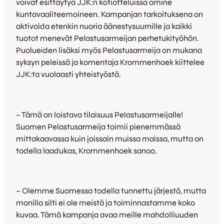
voivat esittäytyä JJK:n kotiotteluissa omine
kuntavaaliteemoineen. Kampanjan tarkoituksena on
aktivoida etenkin nuoria äänestysuurnille ja kaikki
tuotot menevät Pelastusarmeijan perhetukityöhön.
Puolueiden lisäksi myös Pelastusarmeija on mukana
syksyn peleissä ja komentaja Krommenhoek kiittelee
JJK:ta vuolaasti yhteistyöstä.
– Tämä on loistava tilaisuus Pelastusarmeijalle!
Suomen Pelastusarmeija toimii pienemmässä
mittakaavassa kuin joissain muissa maissa, mutta on
todella laadukas, Krommenhoek sanoo.
– Olemme Suomessa todella tunnettu järjestö, mutta
monilla silti ei ole meistä ja toiminnastamme koko
kuvaa. Tämä kampanja avaa meille mahdolliuuden