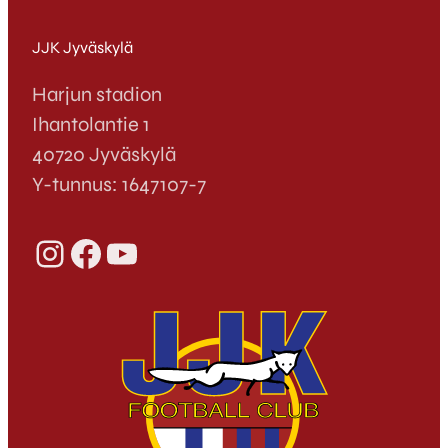
JJK Jyväskylä
Harjun stadion
Ihantolantie 1
40720 Jyväskylä
Y-tunnus: 1647107-7
Instagram
Facebook
YouTube