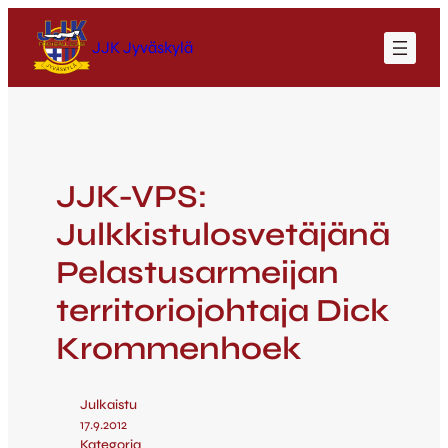
JJK Jyväskylä
JJK-VPS:
Julkkistulosvetäjänä
Pelastusarmeijan
territoriojohtaja Dick
Krommenhoek
Julkaistu
17.9.2012
Kategoria