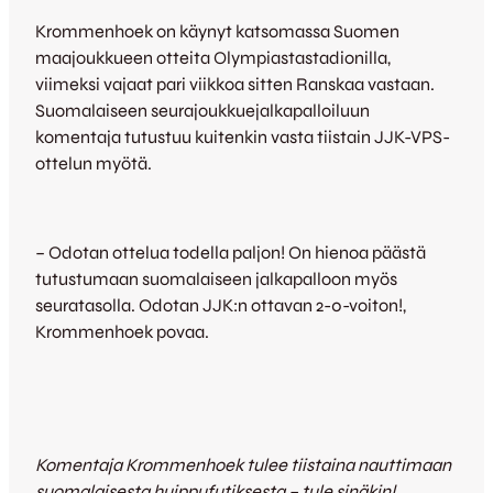
Krommenhoek on käynyt katsomassa Suomen
maajoukkueen otteita Olympiastastadionilla,
viimeksi vajaat pari viikkoa sitten Ranskaa vastaan.
Suomalaiseen seurajoukkuejalkapalloiluun
komentaja tutustuu kuitenkin vasta tiistain JJK-VPS-
ottelun myötä.
– Odotan ottelua todella paljon! On hienoa päästä
tutustumaan suomalaiseen jalkapalloon myös
seuratasolla. Odotan JJK:n ottavan 2-0-voiton!,
Krommenhoek povaa.
Komentaja Krommenhoek tulee tiistaina nauttimaan
suomalaisesta huippufutiksesta – tule sinäkin!