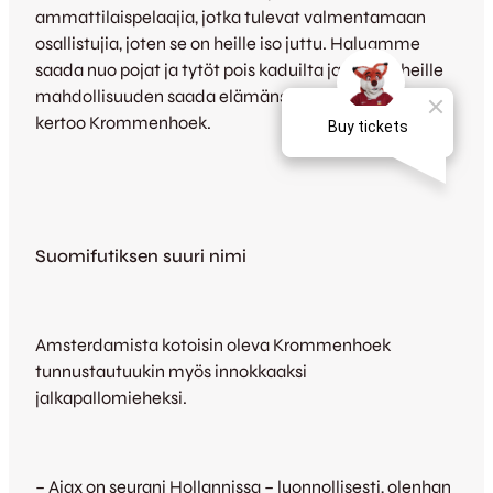
ammattilaispelaajia, jotka tulevat valmentamaan
osallistujia, joten se on heille iso juttu. Haluamme
saada nuo pojat ja tytöt pois kaduilta ja tarjota heille
mahdollisuuden saada elämänsä järjestykseen,
kertoo Krommenhoek.
Suomifutiksen suuri nimi
Amsterdamista kotoisin oleva Krommenhoek
tunnustautuukin myös innokkaaksi
jalkapallomieheksi.
– Ajax on seurani Hollannissa – luonnollisesti, olenhan