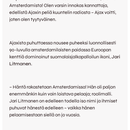
Amsterdamista! Olen varsin innokas kannattaja,
edellistä Ajaxin peliä kuuntelin radiosta – Ajax voitti,
joten olen tyytyväinen.
Ajaxista puhuttaessa nousee puheeksi luonnollisesti
90-luvulla amsterdamilaisten paidassa Euroopan
kenttiä dominoinut suomalaisjalkapalloilun ikoni,
Jari
Litmanen
.
– Häntä rakastetaan Amsterdamissa! Hän oli paljon
enemmänkin kuin vain loistava pelaaja; roolimalli.
Jari Litmanen on edelleen todella iso nimi ja ihmiset
puhuvat hänestä edelleen – vaikka hänen
pelaamisestaan siellä on jo vuosia.