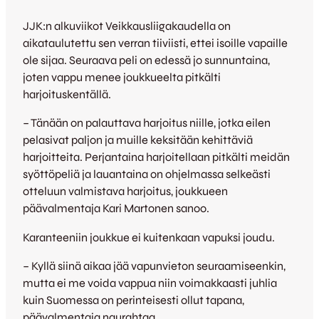
JJK:n alkuviikot Veikkausliigakaudella on
aikataulutettu sen verran tiiviisti, ettei isoille vapaille
ole sijaa. Seuraava peli on edessä jo sunnuntaina,
joten vappu menee joukkueelta pitkälti
harjoituskentällä.
– Tänään on palauttava harjoitus niille, jotka eilen
pelasivat paljon ja muille keksitään kehittäviä
harjoitteita. Perjantaina harjoitellaan pitkälti meidän
syöttöpeliä ja lauantaina on ohjelmassa selkeästi
otteluun valmistava harjoitus, joukkueen
päävalmentaja Kari Martonen sanoo.
Karanteeniin joukkue ei kuitenkaan vapuksi joudu.
– Kyllä siinä aikaa jää vapunvieton seuraamiseenkin,
mutta ei me voida vappua niin voimakkaasti juhlia
kuin Suomessa on perinteisesti ollut tapana,
päävalmentaja naurahtaa.