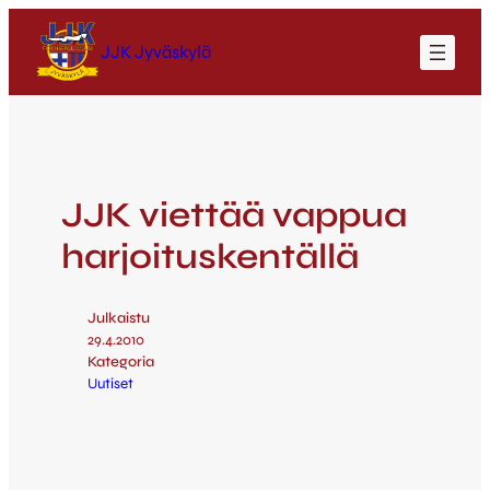
JJK Jyväskylä
JJK viettää vappua
harjoituskentällä
Julkaistu
29.4.2010
Kategoria
Uutiset