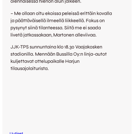
olennaisessa hienon alun jälkeen.
– Me ollaan oltu ekoissa peleissä erittäin kovalla
ja päättäväisellä ilmeellä liikkeellä. Fokus on
pysynyt siinä tilanteessa. Siitä me ei saada
livetä jatkossakaan, Martonen alleviivaa.
JJK-TPS sunnuntaina klo 18.30 Vaajakosken
stadionilla. Mennään Bussilla Oy:n linja-autot
kuljettavat ottelupaikalle Harjun
tilausajolaiturista.
Uutiset