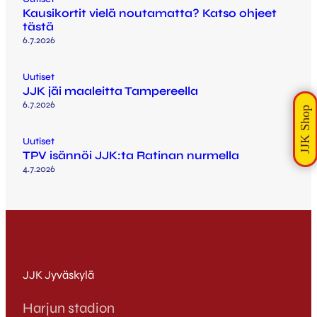
Kausikortit vielä noutamatta? Katso ohjeet
tästä
6.7.2026
Uutiset
JJK jäi maaleitta Tampereella
6.7.2026
Uutiset
TPV isännöi JJK:ta Ratinan nurmella
4.7.2026
JJK Jyväskylä
Harjun stadion