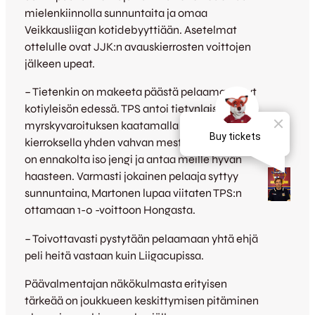
mielenkiinnolla sunnuntaita ja omaa
Veikkausliigan kotidebyyttiään. Asetelmat
ottelulle ovat JJK:n avauskierrosten voittojen
jälkeen upeat.
– Tietenkin on makeeta päästä pelaamaan nyt
kotiyleisön edessä. TPS antoi tietynlaisen
myrskyvaroituksen kaatamalla viime
kierroksella yhden vahvan mestarisuosikin. TPS
on ennakolta iso jengi ja antaa meille hyvän
haasteen. Varmasti jokainen pelaaja syttyy
sunnuntaina, Martonen lupaa viitaten TPS:n
ottamaan 1-0 -voittoon Hongasta.
– Toivottavasti pystytään pelaamaan yhtä ehjä
peli heitä vastaan kuin Liigacupissa.
Päävalmentajan näkökulmasta erityisen
tärkeää on joukkueen keskittymisen pitäminen