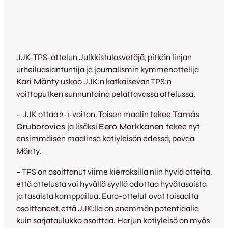
JJK-TPS-ottelun Julkkistulosvetäjä, pitkän linjan
urheiluasiantuntija ja journalismin kymmenottelija
Kari Mänty
uskoo JJK:n katkaisevan TPS:n
voittoputken sunnuntaina pelattavassa ottelussa.
– JJK ottaa 2-1-voiton. Toisen maalin tekee
Tamás
Gruborovics
ja lisäksi
Eero Markkanen
tekee nyt
ensimmäisen maalinsa kotiyleisön edessä, povaa
Mänty.
– TPS on osoittanut viime kierroksilla niin hyviä otteita,
että ottelusta voi hyvällä syyllä odottaa hyvätasoista
ja tasaista kamppailua. Euro-ottelut ovat toisaalta
osoittaneet, että JJK:lla on enemmän potentiaalia
kuin sarjataulukko osoittaa. Harjun kotiyleisö on myös