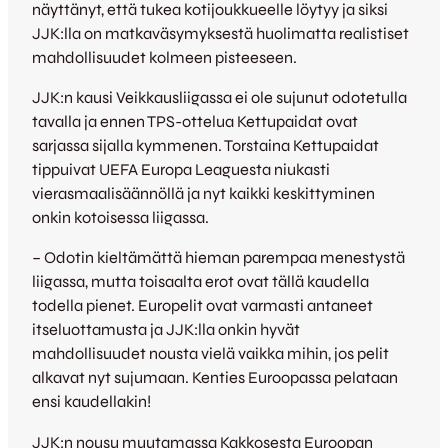
näyttänyt, että tukea kotijoukkueelle löytyy ja siksi
JJK:lla on matkaväsymyksestä huolimatta realistiset
mahdollisuudet kolmeen pisteeseen.
JJK:n kausi Veikkausliigassa ei ole sujunut odotetulla
tavalla ja ennen TPS-ottelua Kettupaidat ovat
sarjassa sijalla kymmenen. Torstaina Kettupaidat
tippuivat UEFA Europa Leaguesta niukasti
vierasmaalisäännöllä ja nyt kaikki keskittyminen
onkin kotoisessa liigassa.
– Odotin kieltämättä hieman parempaa menestystä
liigassa, mutta toisaalta erot ovat tällä kaudella
todella pienet. Europelit ovat varmasti antaneet
itseluottamusta ja JJK:lla onkin hyvät
mahdollisuudet nousta vielä vaikka mihin, jos pelit
alkavat nyt sujumaan. Kenties Euroopassa pelataan
ensi kaudellakin!
JJK:n nousu muutamassa Kakkosesta Euroopan