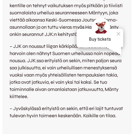
kentille on tehnyt vaikutuksen myös pitkään ja tiiviisti
suomalaista urheilua seuranneeseen Mäntyyn, joka
viettää aikaansa Keski-Suomessa Joutsassa loma-
asunnollaan ja on tuttu vieras myös Harjulta. Mänty
onkin seurannut JJK:n kehitystä hyvillä mielin.
– JJK on noussut liigan kärkipäähän todella nopeasti,
harvoin olen nähnyt Suomen urheilussa noin nopeaa
nousua. JJK:ssa erityistä on sekin, miten paljon seura
saa julkisuutta, ei vain urheilullisen menestyksensä
vuoksi vaan myös yhteisöllisten tempauksien takia,
jotka ovat jatkuvia, ei vain yksi tai kaksi. Se tuo
toiminnalle aivan omanlaistaan jatkuvuutta, Mänty
kiittelee.
– Jyväskylässä erityistä on sekin, että eri lajit tuntuvat
tulevan hyvin toimeen keskenään. Kaikille on tilaa.