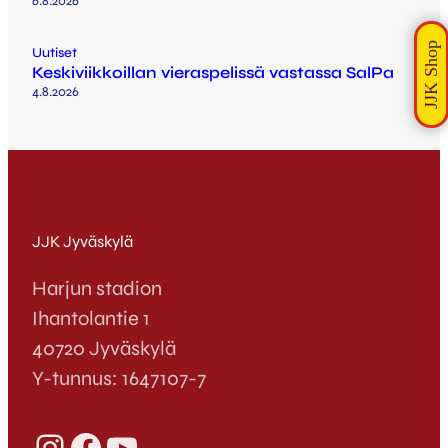
6.8.2026
Uutiset
Keskiviikkoillan vieraspelissä vastassa SalPa
4.8.2026
JJK Jyväskylä
Harjun stadion
Ihantolantie 1
40720 Jyväskylä
Y-tunnus: 1647107-7
Instagram
Facebook
YouTube