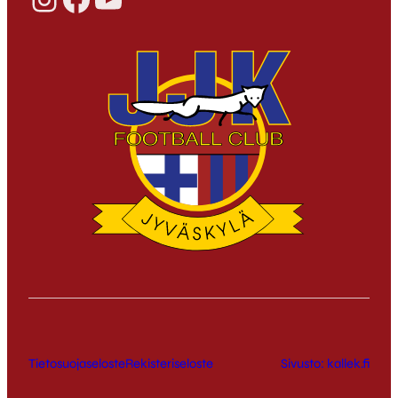
Tietosuojaseloste
Rekisteriseloste
Sivusto: kallek.fi