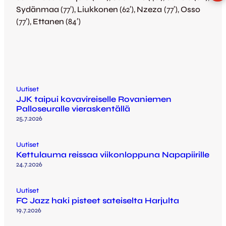
Sydänmaa
(77′),
Liukkonen
(62′),
Nzeza
(77′),
Osso
(77′),
Ettanen
(84′)
Uutiset
JJK taipui kovavireiselle Rovaniemen
Palloseuralle vieraskentällä
25.7.2026
Uutiset
Kettulauma reissaa viikonloppuna Napapiirille
24.7.2026
Uutiset
FC Jazz haki pisteet sateiselta Harjulta
19.7.2026