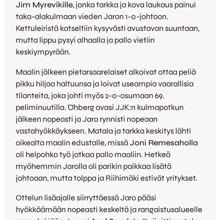
Jim Myrevikille
, jonka tarkka ja kova laukaus painui
taka-alakulmaan vieden Jaron 1-0-johtoon.
Kettuleiristä katseltiin kysyvästi avustavan suuntaan,
mutta lippu pysyi alhaalla ja pallo vietiin
keskiympyrään.
Maalin jälkeen pietarsaarelaiset alkoivat ottaa peliä
pikku hiljaa haltuunsa ja loivat useampia vaarallisia
tilanteita, joka johti myös 2-0-osumaan 69.
peliminuutilla. Öhberg avasi JJK:n kulmapotkun
jälkeen nopeasti ja Jaro rynnisti nopeaan
vastahyökkäykseen. Matala ja tarkka keskitys lähti
oikealta maalin edustalle, missä
Joni Remesaholla
oli helpohko työ jatkaa pallo maaliin. Hetkeä
myöhemmin Jarolla oli parikin paikkaa lisätä
johtoaan, mutta tolppa ja Riihimäki estivät yritykset.
Ottelun lisäajalle siirryttäessä Jaro pääsi
hyökkäämään nopeasti keskeltä ja rangaistusalueelle