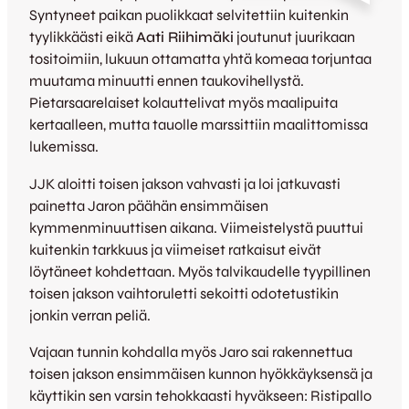
Syntyneet paikan puolikkaat selvitettiin kuitenkin
tyylikkäästi eikä
Aati Riihimäki
joutunut juurikaan
tositoimiin, lukuun ottamatta yhtä komeaa torjuntaa
muutama minuutti ennen taukovihellystä.
Pietarsaarelaiset kolauttelivat myös maalipuita
kertaalleen, mutta tauolle marssittiin maalittomissa
lukemissa.
JJK aloitti toisen jakson vahvasti ja loi jatkuvasti
painetta Jaron päähän ensimmäisen
kymmenminuuttisen aikana. Viimeistelystä puuttui
kuitenkin tarkkuus ja viimeiset ratkaisut eivät
löytäneet kohdettaan. Myös talvikaudelle tyypillinen
toisen jakson vaihtoruletti sekoitti odotetustikin
jonkin verran peliä.
Vajaan tunnin kohdalla myös Jaro sai rakennettua
toisen jakson ensimmäisen kunnon hyökkäyksensä ja
käyttikin sen varsin tehokkaasti hyväkseen: Ristipallo