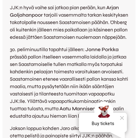
JJK:n hyvä vaihe sai jatkoa pian perään, kun
Arjan
Goljahanpoor
tarjoili vasemmalta tarkan keskityksen
takatolpalle nousseen Saastamoisen päähän. Öhberg
oli kuitenkin jälleen mies paikallaan ja käsineen pallon
edessä jättäen Saastamoisen nuolemaan näppejään.
30. peliminuutilla tapahtui jälleen:
Jonne Porkka
prässää pallon itselleen vasemmalla laidalla ja jatkaa
sen Saastamoiselle tullen matkalla myös torpatuksi
kahdenkin pelaajan toimesta varoituksen arvoisesti.
Saastamoinen etenee vaarallisesti pallon kanssa kohti
maalia, mutta pysäytetään niin ikään sääntöjen
vastaisesti ja tilanteesta tuomitaan vapaapotku
JJK:lle. Yllättävä vapaapotkukombinaatio onkin
tuottaa tulosta, mutta
Aatu Mannisen
jatko maalin
edustalta ajautuu hieman liian leveäksi.
Jakson loppua kohden Jaro alkoi saada enemmän
otetta pelistä ja painopiste siirtyi JJK:n päähän.