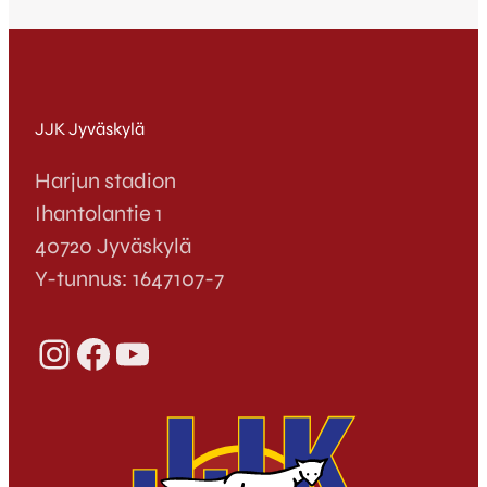
JJK Jyväskylä
Harjun stadion
Ihantolantie 1
40720 Jyväskylä
Y-tunnus: 1647107-7
Instagram
Facebook
YouTube