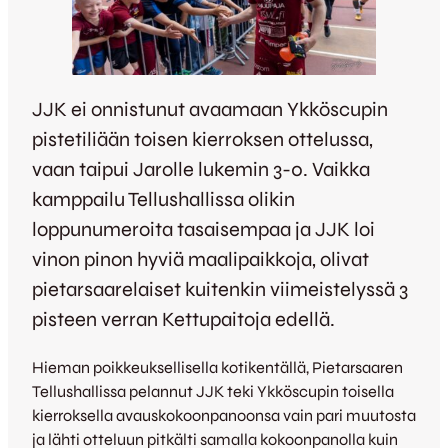
JJK ei onnistunut avaamaan Ykköscupin
pistetiliään toisen kierroksen ottelussa,
vaan taipui Jarolle lukemin 3-0. Vaikka
kamppailu Tellushallissa olikin
loppunumeroita tasaisempaa ja JJK loi
vinon pinon hyviä maalipaikkoja, olivat
pietarsaarelaiset kuitenkin viimeistelyssä 3
pisteen verran Kettupaitoja edellä.
Hieman poikkeuksellisella kotikentällä, Pietarsaaren
Tellushallissa pelannut JJK teki Ykköscupin toisella
kierroksella avauskokoonpanoonsa vain pari muutosta
ja lähti otteluun pitkälti samalla kokoonpanolla kuin