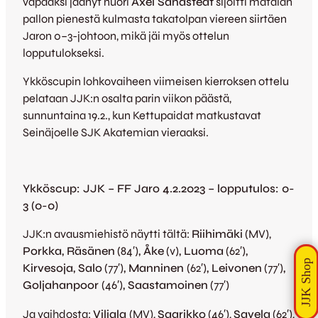
vapaaksi jäänyt nuori
Axel Sandstedt
sijoitti matalan
pallon pienestä kulmasta takatolpan viereen siirtäen
Jaron 0–3-johtoon, mikä jäi myös ottelun
lopputulokseksi.
Ykköscupin lohkovaiheen viimeisen kierroksen ottelu
pelataan JJK:n osalta parin viikon päästä,
sunnuntaina 19.2., kun Kettupaidat matkustavat
Seinäjoelle SJK Akatemian vieraaksi.
Ykköscup: JJK – FF Jaro 4.2.2023 – lopputulos: 0-
3 (0-0)
JJK:n avausmiehistö näytti tältä:
Riihimäki
(MV),
Porkka, Räsänen
(84′)
, Åke
(v)
, Luoma
(62′)
,
Kirvesoja, Salo
(77′)
, Manninen
(62′)
, Leivonen
(77′)
,
Goljahanpoor
(46′)
, Saastamoinen
(77′)
Ja vaihdosta:
Viljala
(MV),
Saarikko
(46′),
Savela
(62′),