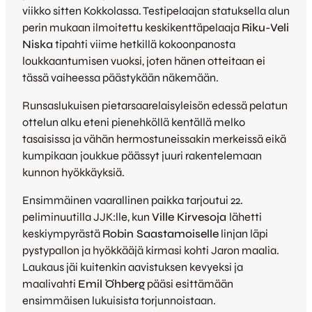
viikko sitten Kokkolassa. Testipelaajan statuksella alun
perin mukaan ilmoitettu keskikenttäpelaaja
Riku-Veli
Niska
tipahti viime hetkillä kokoonpanosta
loukkaantumisen vuoksi, joten hänen otteitaan ei
tässä vaiheessa päästykään näkemään.
Runsaslukuisen pietarsaarelaisyleisön edessä pelatun
ottelun alku eteni pienehköllä kentällä melko
tasaisissa ja vähän hermostuneissakin merkeissä eikä
kumpikaan joukkue päässyt juuri rakentelemaan
kunnon hyökkäyksiä.
Ensimmäinen vaarallinen paikka tarjoutui 22.
peliminuutilla JJK:lle, kun
Ville Kirvesoja
lähetti
keskiympyrästä
Robin Saastamoiselle
linjan läpi
pystypallon ja hyökkääjä kirmasi kohti Jaron maalia.
Laukaus jäi kuitenkin aavistuksen kevyeksi ja
maalivahti
Emil Öhberg
pääsi esittämään
ensimmäisen lukuisista torjunnoistaan.