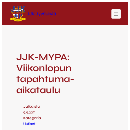
JJK Jyväskylä
JJK-MYPA:
Viikonlopun
tapahtuma-
aikataulu
Julkaistu
9.9.2011
Kategoria
Uutiset