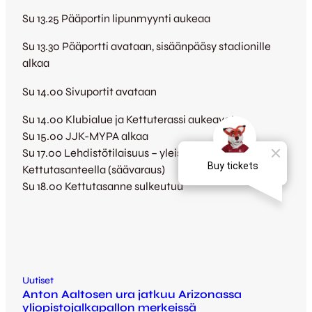
Su 13.25 Pääportin lipunmyynti aukeaa
Su 13.30 Pääportti avataan, sisäänpääsy stadionille
alkaa
Su 14.00 Sivuportit avataan
Su 14.00 Klubialue ja Kettuterassi aukeavat
Su 15.00 JJK-MYPA alkaa
Su 17.00 Lehdistötilaisuus – yleisölle avoin
Kettutasanteella (säävaraus)
Su 18.00 Kettutasanne sulkeutuu
Uutiset
Anton Aaltosen ura jatkuu Arizonassa
yliopistojalkapallon merkeissä