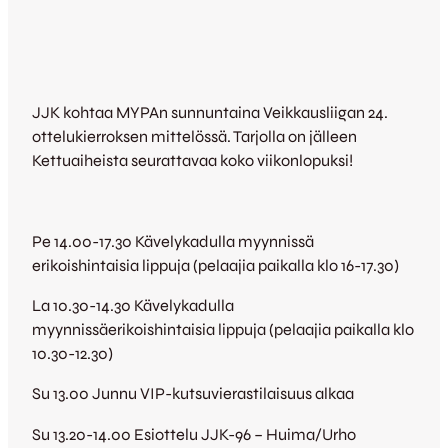
JJK kohtaa MYPAn sunnuntaina Veikkausliigan 24.
ottelukierroksen mittelössä. Tarjolla on jälleen
Kettuaiheista seurattavaa koko viikonlopuksi!
Pe 14.00-17.30 Kävelykadulla myynnissä
erikoishintaisia lippuja (pelaajia paikalla klo 16-17.30)
La 10.30-14.30 Kävelykadulla
myynnissäerikoishintaisia
lippuja (pelaajia paikalla klo
10.30-12.30)
Su 13.00 Junnu VIP-kutsuvierastilaisuus alkaa
Su 13.20-14.00 Esiottelu JJK-96 – Huima/Urho