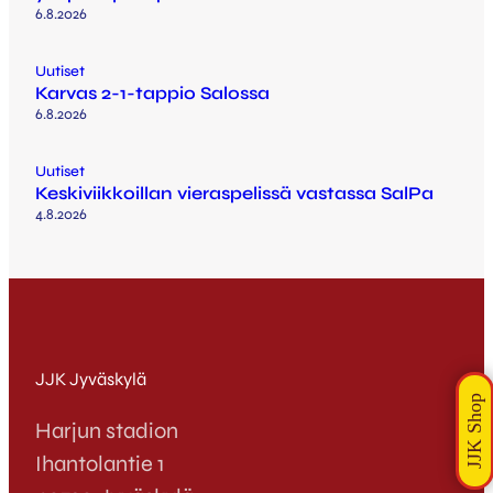
6.8.2026
Uutiset
Karvas 2-1-tappio Salossa
6.8.2026
Uutiset
Keskiviikkoillan vieraspelissä vastassa SalPa
4.8.2026
JJK Jyväskylä
Harjun stadion
Ihantolantie 1