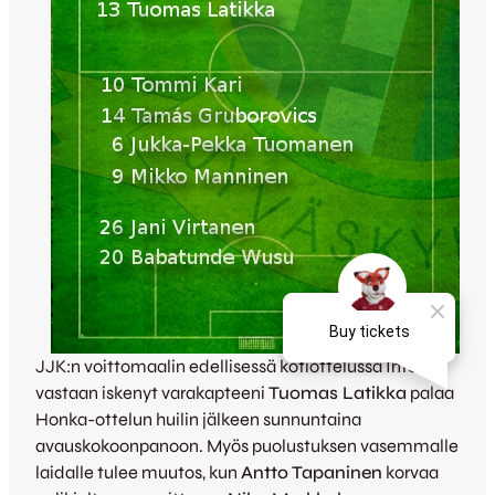
JJK:n voittomaalin edellisessä kotiottelussa Interiä
vastaan iskenyt varakapteeni
Tuomas Latikka
palaa
Honka-ottelun huilin jälkeen sunnuntaina
avauskokoonpanoon. Myös puolustuksen vasemmalle
laidalle tulee muutos, kun
Antto Tapaninen
korvaa