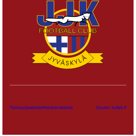
Tietosuojaseloste
Rekisteriseloste
Sivusto: kallek.fi