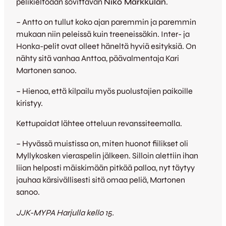
pelikieltoaan sovittavan
Niko Markkulan
.
– Antto on tullut koko ajan paremmin ja paremmin
mukaan niin peleissä kuin treeneissäkin. Inter- ja
Honka-pelit ovat olleet häneltä hyviä esityksiä. On
nähty sitä vanhaa Anttoa, päävalmentaja Kari
Martonen sanoo.
– Hienoa, että kilpailu myös puolustajien paikoille
kiristyy.
Kettupaidat lähtee otteluun revanssiteemalla.
– Hyvässä muistissa on, miten huonot fiilikset oli
Myllykosken vieraspelin jälkeen. Silloin alettiin ihan
liian helposti mäiskimään pitkää palloa, nyt täytyy
jauhaa kärsivällisesti sitä omaa peliä, Martonen
sanoo.
JJK-MYPA Harjulla kello 15.