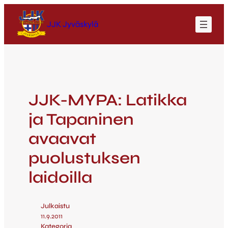
JJK Jyväskylä
JJK-MYPA: Latikka
ja Tapaninen
avaavat
puolustuksen
laidoilla
Julkaistu
11.9.2011
Kategoria