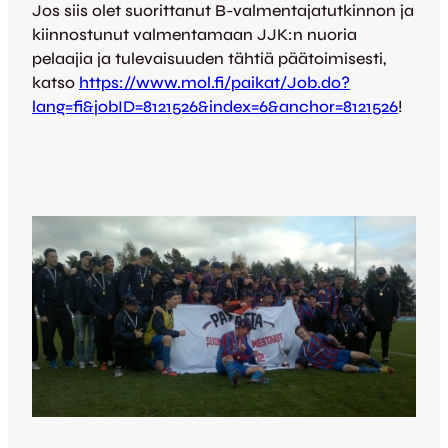
Jos siis olet suorittanut B-valmentajatutkinnon ja
kiinnostunut valmentamaan JJK:n nuoria
pelaajia ja tulevaisuuden tähtiä päätoimisesti,
katso
https://www.mol.fi/paikat/Job.do?
lang=fi&jobID=8121526&index=6&anchor=8121526
!