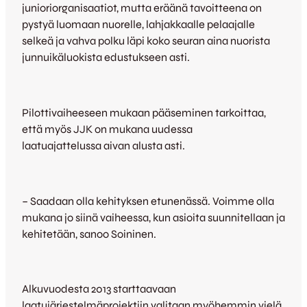
junioriorganisaatiot, mutta eräänä tavoitteena on
pystyä luomaan nuorelle, lahjakkaalle pelaajalle
selkeä ja vahva polku läpi koko seuran aina nuorista
junnuikäluokista edustukseen asti.
Pilottivaiheeseen mukaan pääseminen tarkoittaa,
että myös JJK on mukana uudessa
laatuajattelussa aivan alusta asti.
– Saadaan olla kehityksen etunenässä. Voimme olla
mukana jo siinä vaiheessa, kun asioita suunnitellaan ja
kehitetään, sanoo Soininen.
Alkuvuodesta 2013 starttaavaan
laatujärjestelmäprojektiin valitaan myöhemmin vielä