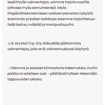
keskittyvän valmentajan, voimme tarjota nuorille
jatkossa myös aamutreenejä. Myös
iltapäivätreenaamiseen voidaan panostaa nykyistä
enemmän ja kaiken kaikkiaan saamme harjoitteluun
lisää laatua, määrää ja monipuolisuutta.
JJK siis etsii C15-D13-ikäluokille päätoimista
valmentajaa, jolla on B-valmennuskurssi käytynä.
– Olemme jo saaneet kiinnostavia hakemuksia, mutta
paikka on edelleen auki – päätöksiä tullaan tekemään
loppuvuoden aikana.