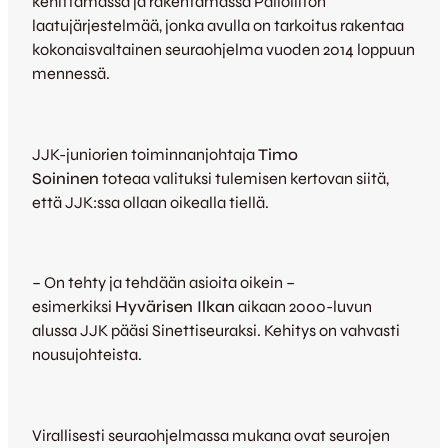
kehittämässä ja rakentamassa Palloliiton
laatujärjestelmää, jonka avulla on tarkoitus rakentaa
kokonaisvaltainen seuraohjelma vuoden 2014 loppuun
mennessä.
JJK-juniorien toiminnanjohtaja
Timo
Soininen
toteaa valituksi tulemisen kertovan siitä,
että JJK:ssa ollaan oikealla tiellä.
– On tehty ja tehdään asioita oikein –
esimerkiksi
Hyvärisen Ilkan
aikaan 2000-luvun
alussa JJK pääsi Sinettiseuraksi. Kehitys on vahvasti
nousujohteista.
Virallisesti seuraohjelmassa mukana ovat seurojen