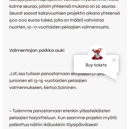
kolme seuraa, jolloin yhteensä mukana on 20 seuraa.
Seurat saavat kaksivuotisen projektin aikana yhteensä
500 000 euroa tukea, jolla on määrä vahvistaa
nuorten, 10-17-vuotiaiden pelaajien valmennusta.
Valmentajan paikka auki
JJK:ssa tullaan panostamaan erityisesti C- ja D-
juniorien eli 13-15-vuotiaiden pelaajien
valmennukseen, kertoo Soininen.
– Tulemme panostamaan etenkin yläasteikäisten
pelaajien harjoitteluun. Kun saamme projekin myötä
palkattua näihin ikäluokkiin täysipäiväisesti