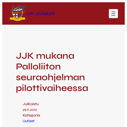
JJK Jyväskylä
JJK mukana
Palloliiton
seuraohjelman
pilottivaiheessa
Julkaistu
29.11.2012
Kategoria
Uutiset