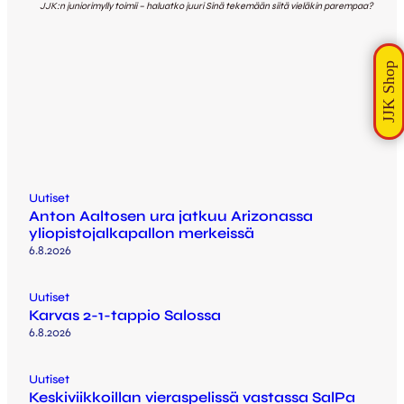
JJK:n juniorimylly toimii – haluatko juuri Sinä tekemään siitä vieläkin parempaa?
Uutiset
Anton Aaltosen ura jatkuu Arizonassa
yliopistojalkapallon merkeissä
6.8.2026
Uutiset
Karvas 2-1-tappio Salossa
6.8.2026
Uutiset
Keskiviikkoillan vieraspelissä vastassa SalPa