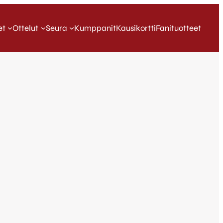
et
Ottelut
Seura
Kumppanit
Kausikortti
Fanituotteet