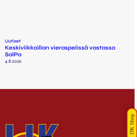
Uutiset
Keskiviikkoillan vieraspelissä vastassa
SalPa
4.8.2026