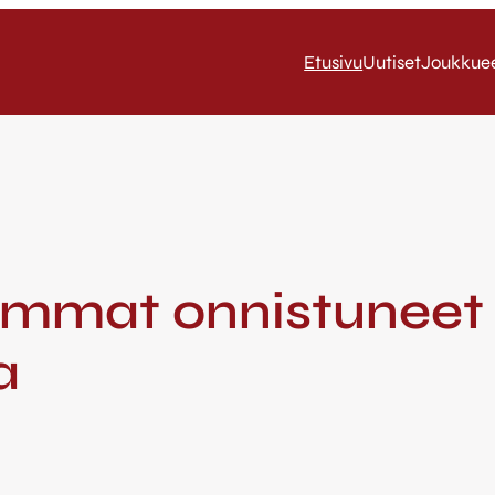
Etusivu
Uutiset
Joukkue
emmat onnistuneet
a