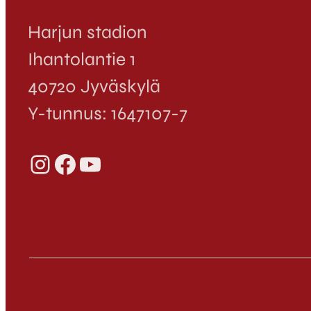
Harjun stadion
Ihantolantie 1
40720 Jyväskylä
Y-tunnus: 1647107-7
Instagram
Facebook
YouTube