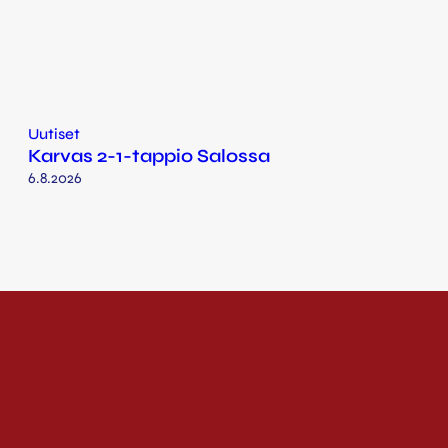
Uutiset
Karvas 2-1-tappio Salossa
6.8.2026