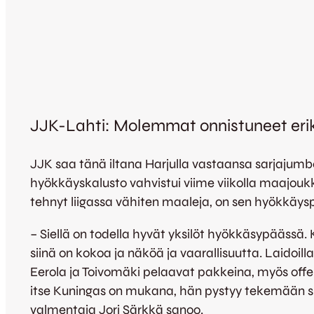
JJK-Lahti: Molemmat onnistuneet erik
JJK saa tänä iltana Harjulla vastaansa sarjaju
hyökkäyskalusto vahvistui viime viikolla maajoukk
tehnyt liigassa vähiten maaleja, on sen hyökkäysp
– Siellä on todella hyvät yksilöt hyökkäsypäässä. 
siinä on kokoa ja näköä ja vaarallisuutta. Laidoilla
Eerola ja Toivomäki pelaavat pakkeina, myös offensi
itse Kuningas on mukana, hän pystyy tekemään sit
valmentaja Jori Särkkä sanoo.