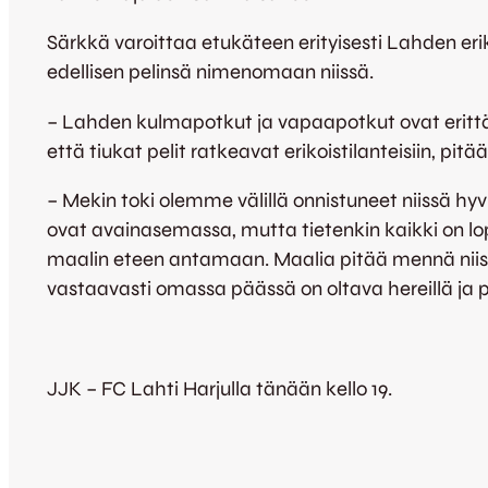
Särkkä varoittaa etukäteen erityisesti Lahden erik
edellisen pelinsä nimenomaan niissä.
– Lahden kulmapotkut ja vapaapotkut ovat erittäi
että tiukat pelit ratkeavat erikoistilanteisiin, pit
– Mekin toki olemme välillä onnistuneet niissä hyv
ovat avainasemassa, mutta tietenkin kaikki on lopul
maalin eteen antamaan. Maalia pitää mennä niis
vastaavasti omassa päässä on oltava hereillä ja pu
JJK – FC Lahti Harjulla tänään kello 19.