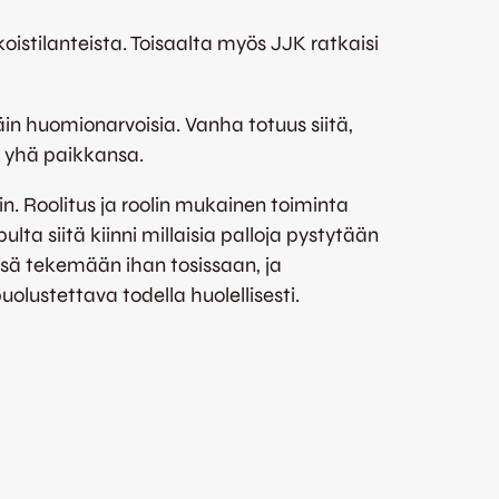
oistilanteista. Toisaalta myös JJK ratkaisi
n huomionarvoisia. Vanha totuus siitä,
ää yhä paikkansa.
in. Roolitus ja roolin mukainen toiminta
ta siitä kiinni millaisia palloja pystytään
sä tekemään ihan tosissaan, ja
olustettava todella huolellisesti.