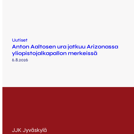
Uutiset
Anton Aaltosen ura jatkuu Arizonassa
yliopistojalkapallon merkeissä
6.8.2026
JJK Jyväskylä