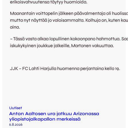
erikoisvahvuutensa täytyy huomioida.
Maanantain voittopelin jälkeen päävalmentaja oli huoliss
mutta nyt näyttää jo valoisammalta. Kolhuja on, kuten ka
aina.
– Tässä vasta alkaa lopullinen kokoonpano hahmottua. Saa
iskukykyinen joukkue jalkeille, Martonen vakuuttaa.
JJK – FC Lahti Harjulla huomenna perjantaina kello 19.
Uutiset
Anton Aaltosen ura jatkuu Arizonassa
yliopistojalkapallon merkeissä
6.8.2026