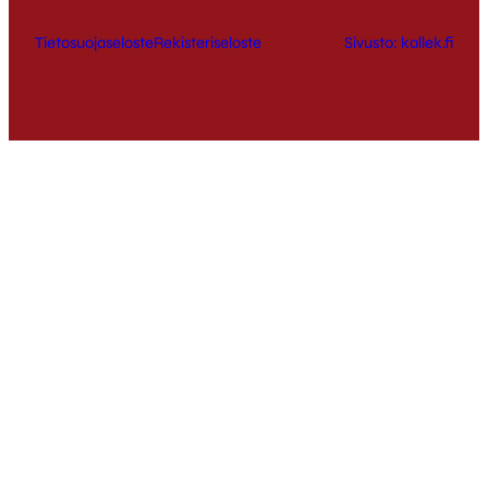
Tietosuojaseloste
Rekisteriseloste
Sivusto: kallek.fi