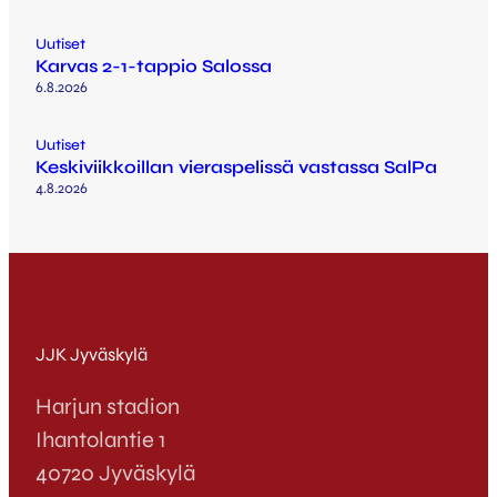
Uutiset
Karvas 2-1-tappio Salossa
6.8.2026
Uutiset
Keskiviikkoillan vieraspelissä vastassa SalPa
4.8.2026
JJK Jyväskylä
Harjun stadion
Ihantolantie 1
40720 Jyväskylä