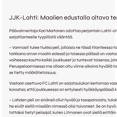
JJK-Lahti: Maalien edustalla oltava t
Päävalmentaja Kari Martonen odottaa perjantain Lahti-ott
sarjatilanteelle tyypillistä vääntöä.
– Varmasti tulee tiukka peli, jollaisia ne tässä tilanteessa 
tarkkana oman maalin edessä ja toisessa päässä on vastaa
vaiheessa kautta kaikki joukkueet jo tuntevat toisensa, jot
Peruspelaamisessa me ollaan oltu viime aikoina hyvällä tas
se tietty määrätietoisuus.
Vastaan asettuva FC Lahti on sarjataulukon kertomaa vaa
korostaa, että joukkueessa on erityisesti hyökkäyspäässä k
– Lahden peli on sinänsä ollut hyvää ja tasapainoista, tuloks
he eivät siellä missään nimessä olisi toivoneet. Se on hyvä 
tottakai tietyt pelaajat, kuten Litmanen ovat siellä erittäin