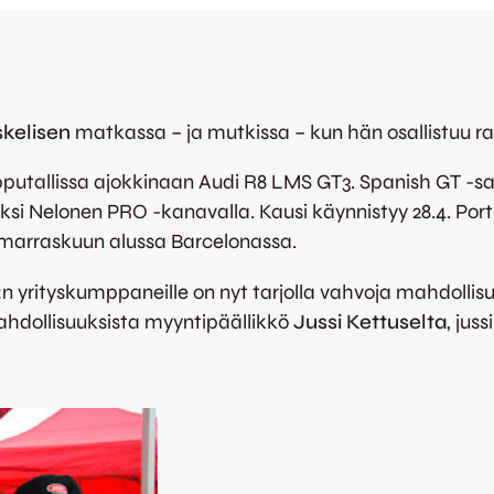
kelisen
matkassa – ja mutkissa – kun hän osallistuu ra
putallissa ajokkinaan Audi R8 LMS GT3. Spanish GT -sar
ksi Nelonen PRO -kanavalla. Kausi käynnistyy 28.4. Portu
marraskuun alussa Barcelonassa.
 yrityskumppaneille on nyt tarjolla vahvoja mahdolli
ahdollisuuksista myyntipäällikkö
Jussi Kettuselta
, jus