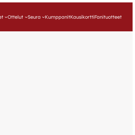
et
Ottelut
Seura
Kumppanit
Kausikortti
Fanituotteet