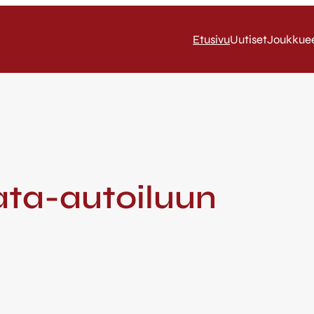
Etusivu
Uutiset
Joukkue
ata-autoiluun