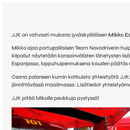
JJK on vahvasti mukana jyväskyläläisen
Mikko Es
Mikko ajaa portugalilaisen Team Novadriverin huip
kilpailut näytetään kansainvälisten lähetysten lisä
Espanjassa, loppuhuipennuksena kauden päätös 
Osana palaneen kumin katkuista yhteistyötä JJK:n
jännittävässä maailmassa. Lisätiedot yhteistyöm
JJK pitää Mikolle peukkuja pystyssä!