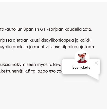
ta-autoilun Spanish GT -sarjaan kaudella 2012.
jassa ajetaan kuusi kisaviikonloppua ja kaikki
galin puolella ja muut viisi osakilpailua ajetaan
suuksia näkymiseen myös rata-autoilun
si.kettunen@jjk.fi tai 0400 970 706.