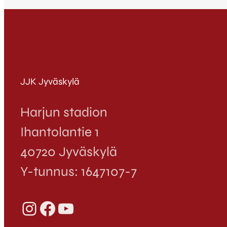
JJK Jyväskylä
Harjun stadion
Ihantolantie 1
40720 Jyväskylä
Y-tunnus: 1647107-7
Instagram
Facebook
YouTube