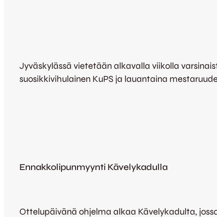
Jyväskylässä vietetään alkavalla viikolla varsina
suosikkivihulainen KuPS ja lauantaina mestaruuden
Ennakkolipunmyynti Kävelykadulla
Ottelupäivänä ohjelma alkaa Kävelykadulta, joss