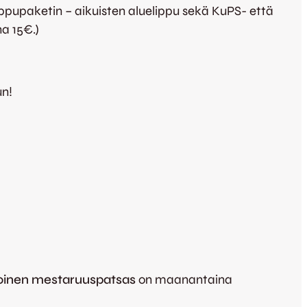
lippupaketin – aikuisten aluelippu sekä KuPS- että
na 15€.)
un!
loinen mestaruuspatsas
on maanantaina