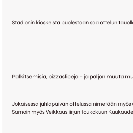
Stadionin kioskeista puolestaan saa ottelun tauol
Palkitsemisia, pizzasliceja – ja paljon muuta m
Jokaisessa juhlapäivän ottelussa nimetään myös u
Samoin myös Veikkausliigan toukokuun Kuukaude