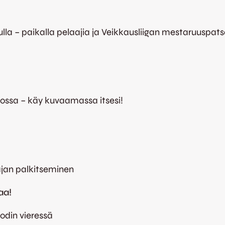
la – paikalla pelaajia ja Veikkausliigan mestaruuspats
mossa – käy kuvaamassa itsesi!
ajan palkitseminen
aa!
odin vieressä