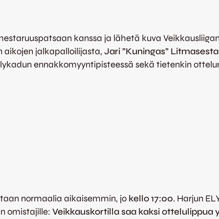
 mestaruuspatsaan kanssa ja lähetä kuva Veikkausliigan
aikojen jalkapalloilijasta,
Jari ”Kuningas” Litmasesta
lykadun ennakkomyyntipisteessä sekä tietenkin ottelun
vataan normaalia aikaisemmin, jo
kello 17:00
. Harjun EL
n omistajille:
Veikkauskortilla saa kaksi ottelulippua 