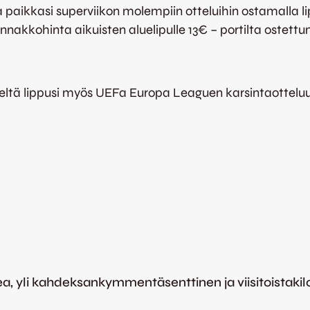
aa paikkasi superviikon molempiin otteluihin ostamalla 
nakkohinta aikuisten aluelipulle 13€ – portilta ostettu
steeltä lippusi myös UEFa Europa Leaguen karsintaottelu
a, yli kahdeksankymmentäsenttinen ja viisitoistaki