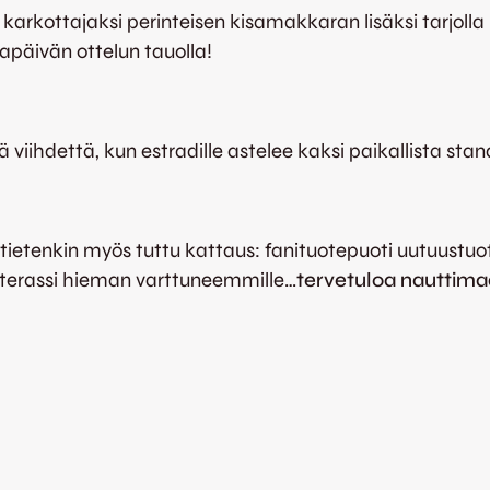
n karkottajaksi perinteisen kisamakkaran lisäksi tarjoll
apäivän ottelun tauolla!
stä viihdettä, kun estradille astelee kaksi paikallista s
 tietenkin myös tuttu kattaus: fanituotepuoti uutuustuot
uterassi hieman varttuneemmille…
tervetuloa nauttima