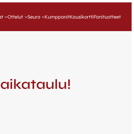
et
Ottelut
Seura
Kumppanit
Kausikortti
Fanituotteet
aikataulu!