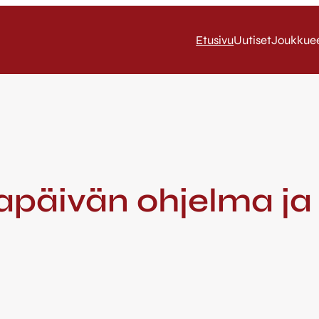
Etusivu
Uutiset
Joukkue
päivän ohjelma ja 