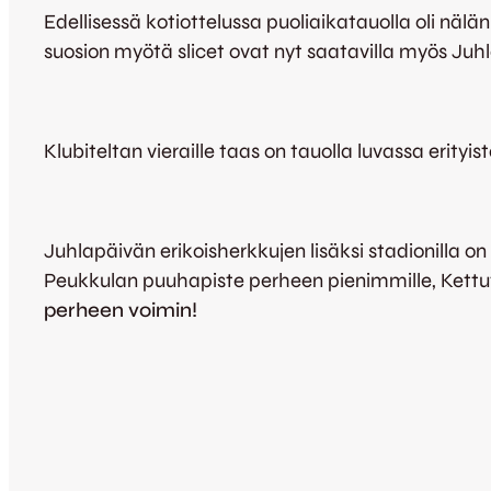
Edellisessä kotiottelussa puoliaikatauolla oli nälä
suosion myötä slicet ovat nyt saatavilla myös Juhl
Klubiteltan vieraille taas on tauolla luvassa erityi
Juhlapäivän erikoisherkkujen lisäksi stadionilla on
Peukkulan puuhapiste perheen pienimmille, Kett
perheen voimin!