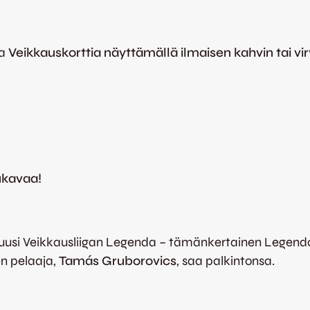
la
Veikkauskorttia näyttämällä ilmaisen kahvin tai vi
ukavaa!
usi Veikkausliigan Legenda – tämänkertainen Legenda p
n pelaaja,
Tamás Gruborovics
, saa palkintonsa.