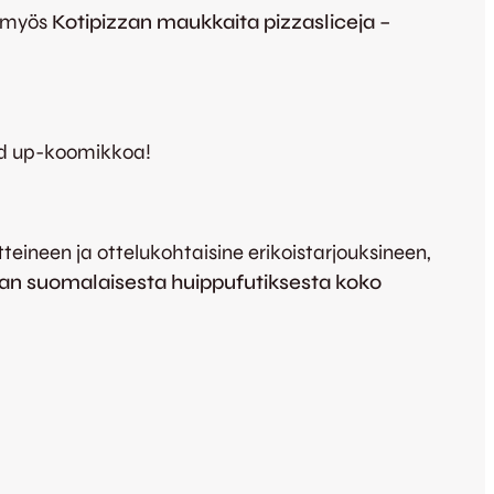
a myös
Kotipizzan maukkaita pizzasliceja
–
tand up-koomikkoa!
teineen ja ottelukohtaisine erikoistarjouksineen,
an suomalaisesta huippufutiksesta koko