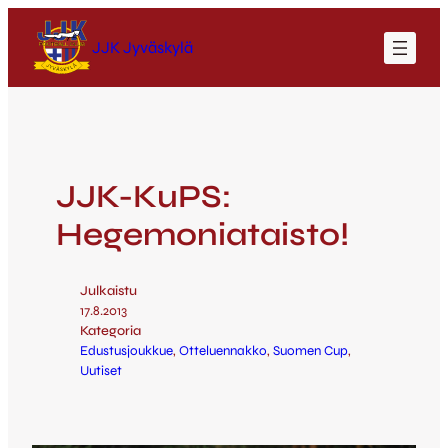
JJK Jyväskylä
JJK-KuPS:
Hegemoniataisto!
Julkaistu
17.8.2013
Kategoria
Edustusjoukkue
, 
Otteluennakko
, 
Suomen Cup
, 
Uutiset