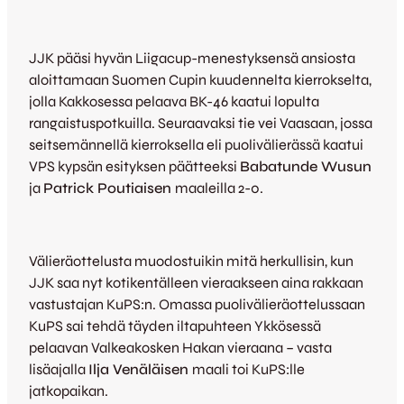
JJK pääsi hyvän Liigacup-menestyksensä ansiosta
aloittamaan Suomen Cupin kuudennelta kierrokselta,
jolla Kakkosessa pelaava BK-46 kaatui lopulta
rangaistuspotkuilla. Seuraavaksi tie vei Vaasaan, jossa
seitsemännellä kierroksella eli puolivälierässä kaatui
VPS kypsän esityksen päätteeksi
Babatunde Wusun
ja
Patrick Poutiaisen
maaleilla 2-0.
Välieräottelusta muodostuikin mitä herkullisin, kun
JJK saa nyt kotikentälleen vieraakseen aina rakkaan
vastustajan KuPS:n. Omassa puolivälieräottelussaan
KuPS sai tehdä täyden iltapuhteen Ykkösessä
pelaavan Valkeakosken Hakan vieraana – vasta
lisäajalla
Ilja Venäläisen
maali toi KuPS:lle
jatkopaikan.