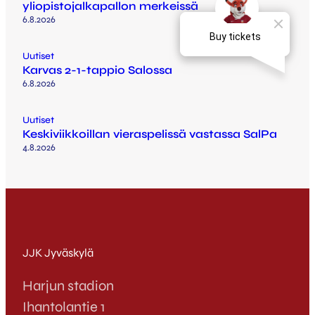
yliopistojalkapallon merkeissä
6.8.2026
Uutiset
Karvas 2-1-tappio Salossa
6.8.2026
Uutiset
Keskiviikkoillan vieraspelissä vastassa SalPa
4.8.2026
JJK Jyväskylä
Harjun stadion
Ihantolantie 1