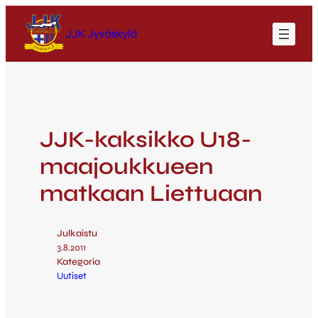
JJK Jyväskylä
JJK-kaksikko U18-
maajoukkueen
matkaan Liettuaan
Julkaistu
3.8.2011
Kategoria
Uutiset