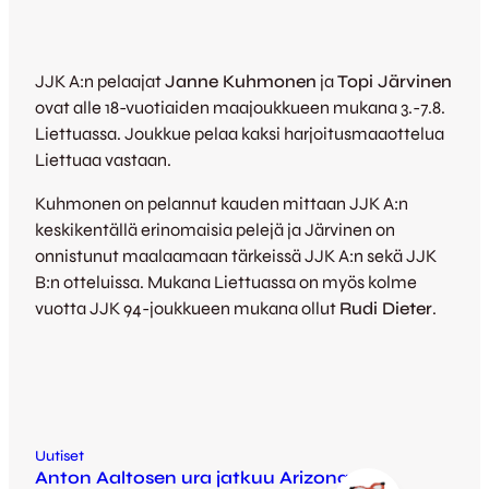
JJK A:n pelaajat
Janne Kuhmonen
ja
Topi Järvinen
ovat alle 18-vuotiaiden maajoukkueen mukana 3.-7.8.
Liettuassa. Joukkue pelaa kaksi harjoitusmaaottelua
Liettuaa vastaan.
Kuhmonen on pelannut kauden mittaan JJK A:n
keskikentällä erinomaisia pelejä ja Järvinen on
onnistunut maalaamaan tärkeissä JJK A:n sekä JJK
B:n otteluissa. Mukana Liettuassa on myös kolme
vuotta JJK 94-joukkueen mukana ollut
Rudi Dieter
.
Uutiset
Anton Aaltosen ura jatkuu Arizonassa