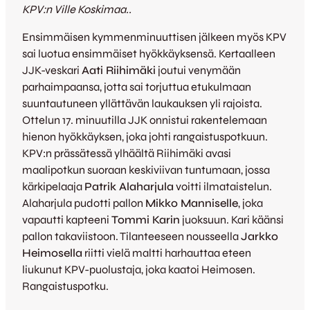
KPV:n Ville Koskimaa..
Ensimmäisen kymmenminuuttisen jälkeen myös KPV
sai luotua ensimmäiset hyökkäyksensä. Kertaalleen
JJK-veskari
Aati Riihimäki
joutui venymään
parhaimpaansa, jotta sai torjuttua etukulmaan
suuntautuneen yllättävän laukauksen yli rajoista.
Ottelun 17. minuutilla JJK onnistui rakentelemaan
hienon hyökkäyksen, joka johti rangaistuspotkuun.
KPV:n prässätessä ylhäältä Riihimäki avasi
maalipotkun suoraan keskiviivan tuntumaan, jossa
kärkipelaaja
Patrik Alaharjula
voitti ilmataistelun.
Alaharjula pudotti pallon
Mikko Manniselle
, joka
vapautti kapteeni
Tommi Karin
juoksuun. Kari käänsi
pallon takaviistoon. Tilanteeseen nousseella
Jarkko
Heimosella
riitti vielä maltti harhauttaa eteen
liukunut KPV-puolustaja, joka kaatoi Heimosen.
Rangaistuspotku.