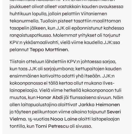
joukkueet olivat olleet vastakkain kauden avauksessa
huhtikuun lopulla, jolloin pelattiin Viitaniemen
tekonurmella. Tuolloin pisteet tasattiin maalittoman
tasapelin jälkeen, kun JJK oli epäonnistunut kahdessa
rangaistuspotkussa. Molemmat yritykset oli torjunut
KPV:n ykkösmaalivahti, vielä viime kaudella JJK:ssa
pelannut
Teppo Marttinen
.
Tiistain otteluun lähdettiin KPV:n johtaessa sarjaa,
kun taas JJK oli sarjajumbona; kettupaitojen kauden
ensimmäinen kotivoitto odotti yhä itseään. JJK:n
kokoonpanossa ei tällä kertaa ollut mukana Ilves-
lainapelaajia. Vielä viime hetkellä kokoonpanoon tuli
muutos, kun
Honar Abdi
jäi flunssaisena sivuun. Näin
ollen laitapuolustajina aloittivat
Jarkko Heimonen
ja täyteen pelikuntoon viime aikoina toipunut
Severi
Vielma
. 15-vuotias
Nooa Laine
aloitti laitapelaajan
tontilla, kun
Tomi Petrescu
oli sivussa.