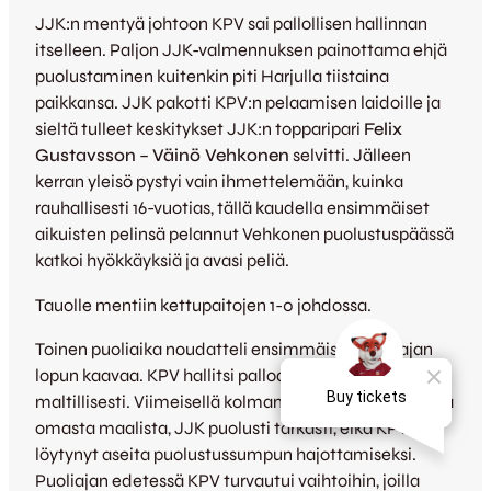
JJK:n mentyä johtoon KPV sai pallollisen hallinnan
itselleen. Paljon JJK-valmennuksen painottama ehjä
puolustaminen kuitenkin piti Harjulla tiistaina
paikkansa. JJK pakotti KPV:n pelaamisen laidoille ja
sieltä tulleet keskitykset JJK:n topparipari
Felix
Gustavsson
–
Väinö Vehkonen
selvitti. Jälleen
kerran yleisö pystyi vain ihmettelemään, kuinka
rauhallisesti 16-vuotias, tällä kaudella ensimmäiset
aikuisten pelinsä pelannut Vehkonen puolustuspäässä
katkoi hyökkäyksiä ja avasi peliä.
Tauolle mentiin kettupaitojen 1-0 johdossa.
Toinen puoliaika noudatteli ensimmäisen puoliajan
lopun kaavaa. KPV hallitsi palloa, ja JJK prässäsi
maltillisesti. Viimeisellä kolmanneksella, 25-30 metriä
omasta maalista, JJK puolusti tarkasti, eikä KPV:ltä
löytynyt aseita puolustussumpun hajottamiseksi.
Puoliajan edetessä KPV turvautui vaihtoihin, joilla