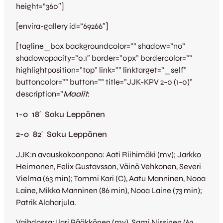
height=”360″]
[envira-gallery id=”69266″]
[tagline_box backgroundcolor=”” shadow=”no”
shadowopacity=”0.1″ border=”0px” bordercolor=””
highlightposition=”top” link=”” linktarget=”_self”
buttoncolor=”” button=”” title=”JJK-KPV 2-0 (1-0)”
description=”
Maalit
:
1-0 18′ Saku Leppänen
2-0 82′ Saku Leppänen
JJK:n avauskokoonpano: Aati Riihimäki (mv); Jarkko
Heimonen, Felix Gustavsson, Väinö Vehkonen, Severi
Vielma (63 min); Tommi Kari (C), Aatu Manninen, Nooa
Laine, Mikko Manninen (86 min), Nooa Laine (73 min);
Patrik Alaharjula.
Vaihdossa: Ilari Pääkkönen (mv), Sami Nissinen (63