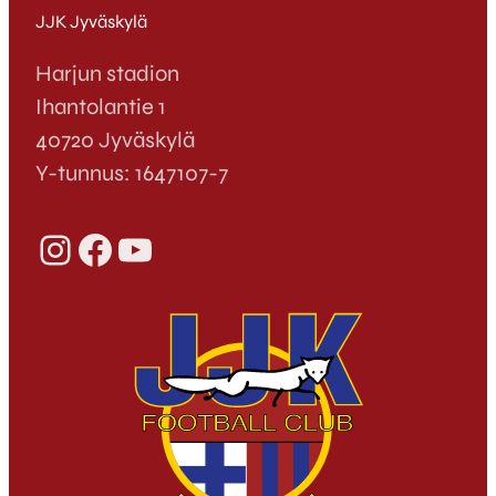
JJK Jyväskylä
Harjun stadion
Ihantolantie 1
40720 Jyväskylä
Y-tunnus: 1647107-7
Instagram
Facebook
YouTube