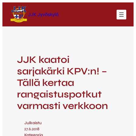
JJK Jyväskylä
JJK kaatoi
sarjakärki KPV:n! –
Tällä kertaa
rangaistuspotkut
varmasti verkkoon
Julkaistu
27.6.2018
Kategoria