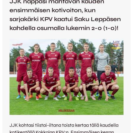
JJK nappasi mahtavan kauden
ensimmäisen kotivoiton, kun
sarjakärki KPV kaatui Saku Leppäsen
kahdella osumalla lukemin 2-0 (1-0)!
JJK kohtasi tiistai-iltana toista kertaa tällä kaudella
kotikentällä Kokkolan KPV:n. Ensimmäisen kerran