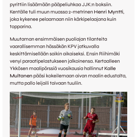
pyrittiin lisäämään pääpeliuhkaa JJK:n boksiin.
Kentälle tuli muun muassa 2-metrinen
Henri Myntti
,
joka kykenee pelaamaan niin kärkipelaajana kuin
topparina.
Muutaman ensimmäisen puoliajan tilanteita
vaarallisemman hässäkän KPV jatkuvalla
keskittämisellään saikin aikaiseksi. Ensin Riihimäki
venyi paraatipelastukseen jalkoinensa. Kertaalleen
Ykkösen maalipörssiä vuosikausia hallinnut
Kalle
Multanen
pääsi kokeilemaan aivan maalin edustalta,
mutta pallo leijaili taivaan tuuliin.