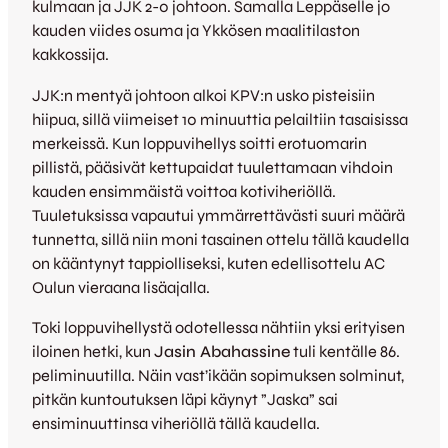
kulmaan ja JJK 2-0 johtoon. Samalla Leppäselle jo
kauden viides osuma ja Ykkösen maalitilaston
kakkossija.
JJK:n mentyä johtoon alkoi KPV:n usko pisteisiin
hiipua, sillä viimeiset 10 minuuttia pelailtiin tasaisissa
merkeissä. Kun loppuvihellys soitti erotuomarin
pillistä, pääsivät kettupaidat tuulettamaan vihdoin
kauden ensimmäistä voittoa kotiviheriöllä.
Tuuletuksissa vapautui ymmärrettävästi suuri määrä
tunnetta, sillä niin moni tasainen ottelu tällä kaudella
on kääntynyt tappiolliseksi, kuten edellisottelu AC
Oulun vieraana lisäajalla.
Toki loppuvihellystä odotellessa nähtiin yksi erityisen
iloinen hetki, kun
Jasin Abahassine
tuli kentälle 86.
peliminuutilla. Näin vast’ikään sopimuksen solminut,
pitkän kuntoutuksen läpi käynyt ”Jaska” sai
ensiminuuttinsa viheriöllä tällä kaudella.