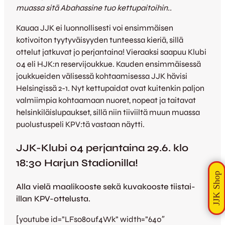
muassa sitä Abahassine tuo kettupaitoihin..
Kauaa JJK ei luonnollisesti voi ensimmäisen
kotivoiton tyytyväisyyden tunteessa kieriä, sillä
ottelut jatkuvat jo perjantaina! Vieraaksi saapuu Klubi
04 eli HJK:n reservijoukkue. Kauden ensimmäisessä
joukkueiden välisessä kohtaamisessa JJK hävisi
Helsingissä 2-1. Nyt kettupaidat ovat kuitenkin paljon
valmiimpia kohtaamaan nuoret, nopeat ja taitavat
helsinkiläislupaukset, sillä niin tiiviiltä muun muassa
puolustuspeli KPV:tä vastaan näytti.
JJK-Klubi 04 perjantaina 29.6. klo
18:30 Harjun Stadionilla!
Alla vielä maalikooste sekä kuvakooste tiistai-
illan KPV-ottelusta.
[youtube id=”LFso80uf4Wk” width=”640″