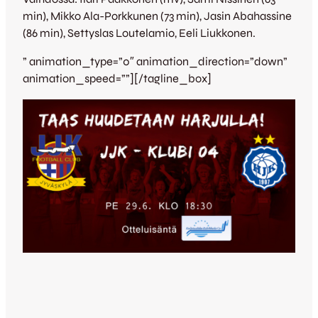
min), Mikko Ala-Porkkunen (73 min), Jasin Abahassine
(86 min), Settyslas Loutelamio, Eeli Liukkonen.
” animation_type=”0″ animation_direction=”down”
animation_speed=””][/tagline_box]