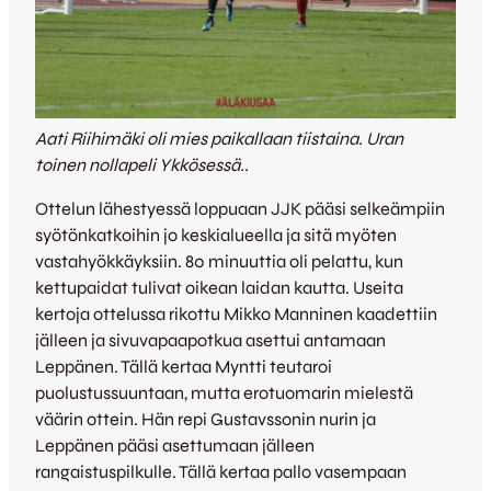
Aati Riihimäki oli mies paikallaan tiistaina. Uran
toinen nollapeli Ykkösessä..
Ottelun lähestyessä loppuaan JJK pääsi selkeämpiin
syötönkatkoihin jo keskialueella ja sitä myöten
vastahyökkäyksiin. 80 minuuttia oli pelattu, kun
kettupaidat tulivat oikean laidan kautta. Useita
kertoja ottelussa rikottu Mikko Manninen kaadettiin
jälleen ja sivuvapaapotkua asettui antamaan
Leppänen. Tällä kertaa Myntti teutaroi
puolustussuuntaan, mutta erotuomarin mielestä
väärin ottein. Hän repi Gustavssonin nurin ja
Leppänen pääsi asettumaan jälleen
rangaistuspilkulle. Tällä kertaa pallo vasempaan