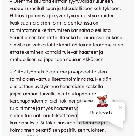
– Olemme seurana erittäin tyytyväisiä kuluneen
vuoden urheilulliseen ja taloudelliseen kehitykseen.
Hitaasti paraneva ja syventyvä yhteistyö muiden
keskisuomalaisten toimijoiden kanssa on
toimintamme kehittymisen kannalta oleellista.
Seuralla, sen kannattajilla sekä toiminnassa mukana
olevilla on vahva tahto kehittää toimintaamme siten,
että tekeminen kantaisi tulevat haasteet ja
mahdollisen sarjaportaan nousun Ykköseen.
– Kiitos työntekijöidemme ja vapaaehtoisten
toimijoiden vastuullisesta toiminnasta. Heidän
ansiostaan pystyimme haasteiden keskellä
järjestämään turvallisia ottelutapahtumia.
Koronapandemialla oli toki negatiivinen vaikutus
tuloihimme ja myös haasteet valmennuksessa sekä
niiden tuomat muutokset toivat seuralle
kustannuksia. Siitäkin huolimatta teimme jo
kolmannen perättäisen positiivisen tuloksen,