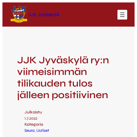
JJK Jyväskylä
JJK Jyväskylä ry:n
viimeisimmän
tilikauden tulos
jälleen positiivinen
Julkaistu
1.7.2022
Kategoria
Seura
, 
Uutiset