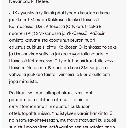
Nevanpää kiittelee.
JJK Jyväskylä ry:llä oli päättyneen kauden aikana
joukkueet Miesten Kakkosen lisäksi Itäisessä
Kolmosessa (U21), Vitosessa (Cityketut) sekä B-
nuorten (P17) SM-sarjassa ja Ykkösessä. Pääosin
omista kasvateista koostunut seuran nuori
edustusjoukkue sijoittui Kakkosen C-lohkossa toiseksi
ja U21-joukkue säilyi ja jatkaa myös tällä kaudella
Itäisessä Kolmosessa. Cityketut nousi kaudelle 2022
Itäiseen Neloseen. B-nuorten kausi SM-sarjassa oli
vahva ja joukkue taisteli viimeisille kierroksille asti
jopa mitalista.
Poikkeuksellinen jalkapallokausi 2021 johti
pandemiasta johtuen ottelusiirtoihin ja
erityistoimenpiteisiin edustusjoukkueen
ottelutapahtumissa. Yhdistyksen varainhankinta jäi
noin 10% tavoitteestaan, mutta vastaavasti kulupuoli
supistui myös siten, että varsinaisen seuratoiminnan