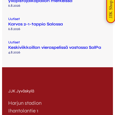
yliopistojalkapallon merkeissä
6.8.2026
Uutiset
Karvas 2-1-tappio Salossa
6.8.2026
Uutiset
Keskiviikkoillan vieraspelissä vastassa SalPa
4.8.2026
JJK Jyväskylä
Harjun stadion
Ihantolantie 1