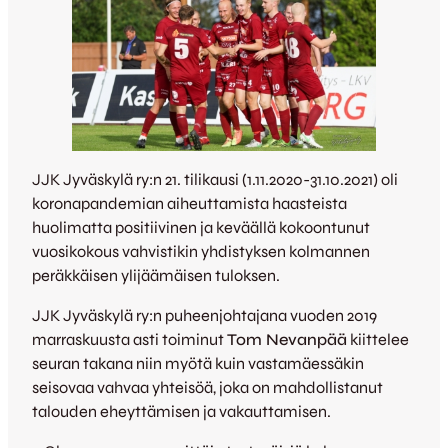
JJK Jyväskylä ry:n 21. tilikausi (1.11.2020-31.10.2021) oli
koronapandemian aiheuttamista haasteista
huolimatta positiivinen ja keväällä kokoontunut
vuosikokous vahvistikin yhdistyksen kolmannen
peräkkäisen ylijäämäisen tuloksen.
JJK Jyväskylä ry:n puheenjohtajana vuoden 2019
marraskuusta asti toiminut
Tom Nevanpää
kiittelee
seuran takana niin myötä kuin vastamäessäkin
seisovaa vahvaa yhteisöä, joka on mahdollistanut
talouden eheyttämisen ja vakauttamisen.