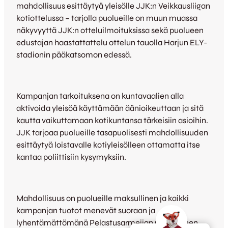
mahdollisuus esittäytyä yleisölle JJK:n Veikkausliigan
kotiottelussa – tarjolla puolueille on muun muassa
näkyvyyttä JJK:n otteluilmoituksissa sekä puolueen
edustajan haastattattelu ottelun tauolla Harjun ELY-
stadionin pääkatsomon edessä.
Kampanjan tarkoituksena on kuntavaalien alla
aktivoida yleisöä käyttämään äänioikeuttaan ja sitä
kautta vaikuttamaan kotikuntansa tärkeisiin asioihin.
JJK tarjoaa puolueille tasapuolisesti mahdollisuuden
esittäytyä loistavalle kotiyleisölleen ottamatta itse
kantaa poliittisiin kysymyksiin.
Mahdollisuus on puolueille maksullinen ja kaikki
kampanjan tuotot menevät suoraan ja
lyhentämättömänä Pelastusarmeijan paikalliseen