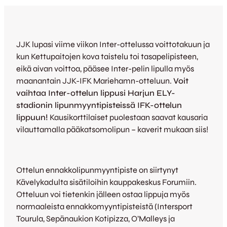
JJK lupasi viime viikon Inter-ottelussa voittotakuun ja
kun Kettupaitojen kova taistelu toi tasapelipisteen,
eikä aivan voittoa, pääsee Inter-pelin lipulla myös
maanantain JJK-IFK Mariehamn-otteluun.
Voit
vaihtaa Inter-ottelun lippusi Harjun ELY-
stadionin lipunmyyntipisteissä IFK-ottelun
lippuun!
Kausikorttilaiset puolestaan saavat kausaria
vilauttamalla pääkatsomolipun – kaverit mukaan siis!
Ottelun ennakkolipunmyyntipiste on siirtynyt
Kävelykadulta sisätiloihin kauppakeskus Forumiin.
Otteluun voi tietenkin jälleen ostaa lippuja myös
normaaleista ennakkomyyntipisteistä (Intersport
Tourula, Sepänaukion Kotipizza, O’Malleys ja