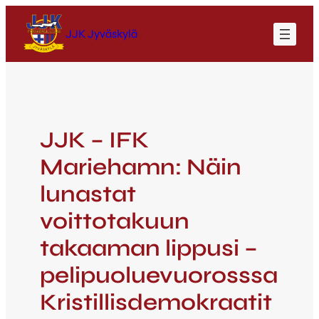
JJK Jyväskylä
JJK – IFK
Mariehamn: Näin
lunastat
voittotakuun
takaaman lippusi –
pelipuoluevuorosssa
Kristillisdemokraatit