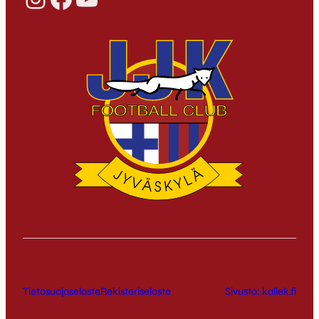
Tietosuojaseloste
Rekisteriseloste
Sivusto: kallek.fi