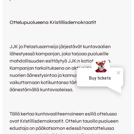
Ottelupuolueena Kristillisdemokraatit
JJK ja Pelastusarmeija järjestävät kuntavaalien
lähestyessä kampanjan, joka tarjoaa puolueille
mahdollisuuden esittäytyä JJK:n kotiotteluissa.
Kampanjan tarkoituksena on aktivoida etenkin
nuorien äänestysintoa ja kannustaa yleisöä
vaikuttamaan kotikuntansa tärkeisiin asioihin
äänestämällä kuntavaaleissa.
Tällä kertaa kuntavaaliteemoineen esillä ottelussa
ovat Kristillisdemokraatit. Ottelun tauolla puolueen
edustaja on pääkatsomon edessä haastattelussa