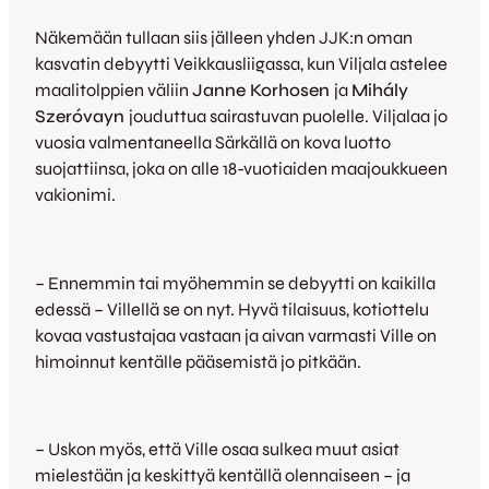
Näkemään tullaan siis jälleen yhden JJK:n oman
kasvatin debyytti Veikkausliigassa, kun Viljala astelee
maalitolppien väliin
Janne Korhosen
ja
Mihály
Szeróvayn
jouduttua sairastuvan puolelle. Viljalaa jo
vuosia valmentaneella Särkällä on kova luotto
suojattiinsa, joka on alle 18-vuotiaiden maajoukkueen
vakionimi.
– Ennemmin tai myöhemmin se debyytti on kaikilla
edessä – Villellä se on nyt. Hyvä tilaisuus, kotiottelu
kovaa vastustajaa vastaan ja aivan varmasti Ville on
himoinnut kentälle pääsemistä jo pitkään.
– Uskon myös, että Ville osaa sulkea muut asiat
mielestään ja keskittyä kentällä olennaiseen – ja