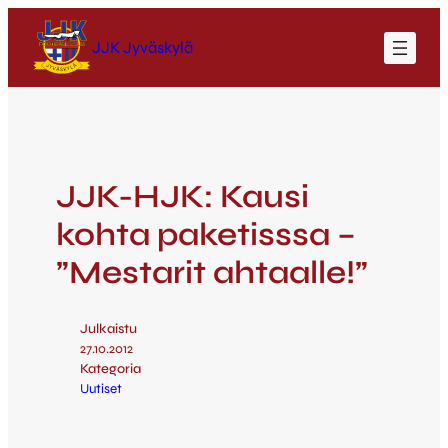
JJK Jyväskylä
JJK-HJK: Kausi
kohta paketisssa –
”Mestarit ahtaalle!”
Julkaistu
27.10.2012
Kategoria
Uutiset