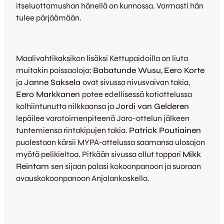
itseluottamushan hänellä on kunnossa. Varmasti hän
tulee pärjäämään.
Maalivahtikaksikon lisäksi Kettupaidoilla on liuta
muitakin poissaoloja:
Babatunde Wusu
,
Eero Korte
ja
Janne Saksela
ovat sivussa nivusvaivan takia,
Eero Markkanen
potee edellisessä kotiottelussa
kolhiintunutta nilkkaansa ja
Jordi van Gelderen
lepäilee varotoimenpiteenä Jaro-ottelun jälkeen
tuntemiensa rintakipujen takia.
Patrick Poutiainen
puolestaan kärsii MYPA-ottelussa saamansa ulosajon
myötä pelikieltoa. Pitkään sivussa ollut toppari
Mikk
Reintam
sen sijaan palasi kokoonpanoon ja suoraan
avauskokoonpanoon Anjalankoskella.