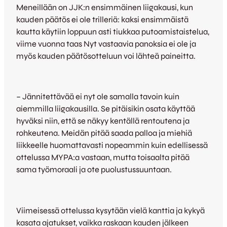
Meneillään on JJK:n ensimmäinen liigakausi, kun
kauden päätös ei ole trilleriä: kaksi ensimmäistä
kautta käytiin loppuun asti tiukkaa putoamistaistelua,
viime vuonna taas Nyt vastaavia panoksia ei ole ja
myös kauden päätösotteluun voi lähteä paineitta.
– Jännitettävää ei nyt ole samalla tavoin kuin
aiemmilla liigakausilla. Se pitäisikin osata käyttää
hyväksi niin, että se näkyy kentällä rentoutena ja
rohkeutena. Meidän pitää saada palloa ja miehiä
liikkeelle huomattavasti nopeammin kuin edellisessä
ottelussa MYPA:a vastaan, mutta toisaalta pitää
sama työmoraali ja ote puolustussuuntaan.
Viimeisessä ottelussa kysytään vielä kanttia ja kykyä
kasata ajatukset, vaikka raskaan kauden jälkeen