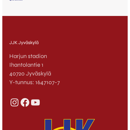
JJK Jyväskylä
Harjun stadion
Ihantolantie 1
40720 Jyväskylä
Y-tunnus: 1647107-7
Instagram
Facebook
YouTube