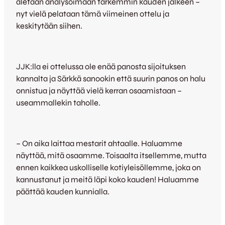
aletaan analysoimaan tarkemmin kauden jälkeen –
nyt vielä pelataan tämä viimeinen ottelu ja
keskitytään siihen.
JJK:lla ei ottelussa ole enää panosta sijoituksen
kannalta ja Särkkä sanookin että suurin panos on halu
onnistua ja näyttää vielä kerran osaamistaan –
useammallekin taholle.
– On aika laittaa mestarit ahtaalle. Haluamme
näyttää, mitä osaamme. Toisaalta itsellemme, mutta
ennen kaikkea uskolliselle kotiyleisöllemme, joka on
kannustanut ja meitä läpi koko kauden! Haluamme
päättää kauden kunnialla.