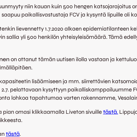
nmyyty niin kauan kuin 500 hengen katsojarajoitus on 
saapuu paikallisvastustaja FCV ja kysyntä lipuille oli k
itenkin lievennetty 1.7.2020 alkaen epidemiatilanteen 
in sallia yli 500 henkilön yhteisyleisömäärä. Tämä edell
inen
on ottanut tämän uutisen ilolla vastaan ja kettulu
ilmälläpitäen.
asiteetin lisäämiseen ja mm. siirrettävien katsomoiden
a 2.7. pelattavaan kysyttyyn paikalliskamppailuumme 
monta lohkoa tapahtumaa varten rakennamme, Vesalain
aa pian omasi klikkaamalla Liveton sivuille
tästä
.
Lippuj
nikkeesta.
aan
tästä
.