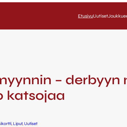
Etusivu
Uutiset
Joukkue
myynnin – derbyyn
0 katsojaa
ikortti
, 
Liput
, 
Uutiset