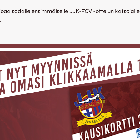
 sadalle ensimmäiselle JJK-FCV -ottelun katsojalle ka
.