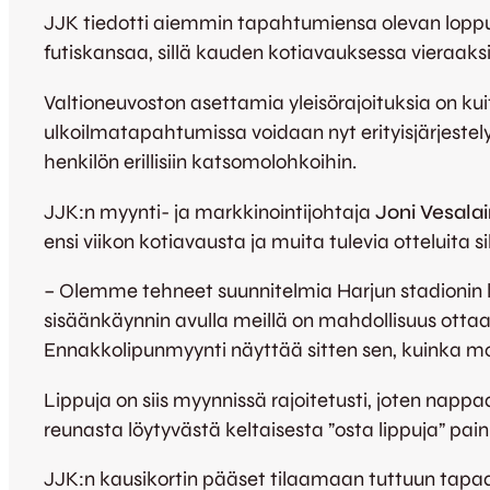
JJK tiedotti aiemmin tapahtumiensa olevan loppuu
futiskansaa, sillä kauden kotiavauksessa vieraaksi 
Valtioneuvoston asettamia yleisörajoituksia on ku
ulkoilmatapahtumissa voidaan nyt erityisjärjestely
henkilön erillisiin katsomolohkoihin.
JJK:n myynti- ja markkinointijohtaja
Joni Vesala
ensi viikon kotiavausta ja muita tulevia otteluita s
– Olemme tehneet suunnitelmia Harjun stadionin kap
sisäänkäynnin avulla meillä on mahdollisuus otta
Ennakkolipunmyynti näyttää sitten sen, kuinka 
Lippuja on siis myynnissä rajoitetusti, joten napp
reunasta löytyvästä keltaisesta ”osta lippuja” pai
JJK:n kausikortin pääset tilaamaan tuttuun tap