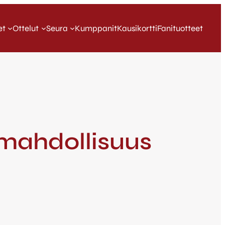
et
Ottelut
Seura
Kumppanit
Kausikortti
Fanituotteet
 mahdollisuus