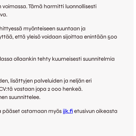
voimassa. Tämä harmitti luonnollisesti
ova.
kehittyessä myönteiseen suuntaan ja
yttää, että yleisö voidaan sijoittaa enintään 500
olassa ollaankin tehty kuumeisesti suunnitelmia
, lisättyjen palveluiden ja neljän eri
FCV:tä vastaan jopa 2 000 henkeä.
en suunnittelee.
a pääset ostamaan myös
jjk.fi
etusivun oikeasta