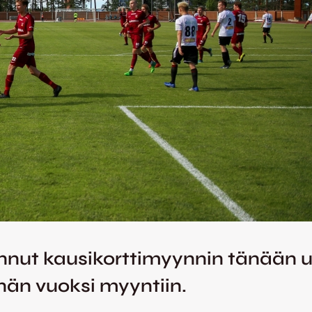
nnut kausikorttimyynnin tänään uu
nän vuoksi myyntiin.