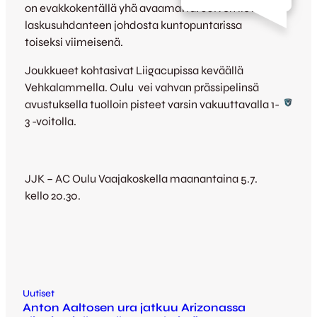
on evakkokentällä yhä avaamatta. JJK on lievän
laskusuhdanteen johdosta kuntopuntarissa
toiseksi viimeisenä.
Joukkueet kohtasivat Liigacupissa keväällä
Vehkalammella. Oulu vei vahvan prässipelinsä
avustuksella tuolloin pisteet varsin vakuuttavalla 1-
3 -voitolla.
JJK – AC Oulu Vaajakoskella maanantaina 5.7.
kello 20.30.
Uutiset
Anton Aaltosen ura jatkuu Arizonassa