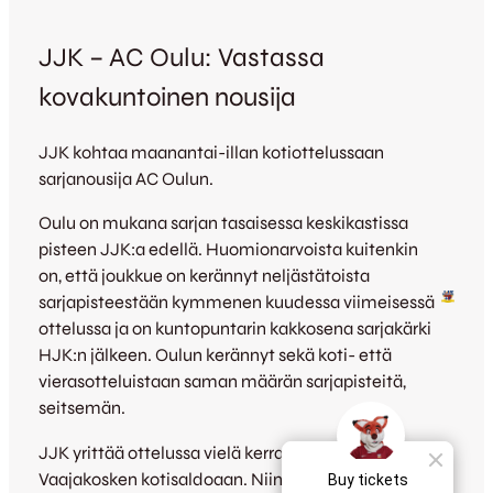
JJK – AC Oulu: Vastassa
kovakuntoinen nousija
JJK kohtaa maanantai-illan kotiottelussaan
sarjanousija AC Oulun.
Oulu on mukana sarjan tasaisessa keskikastissa
pisteen JJK:a edellä. Huomionarvoista kuitenkin
on, että joukkue on kerännyt neljästätoista
sarjapisteestään kymmenen kuudessa viimeisessä
ottelussa ja on kuntopuntarin kakkosena sarjakärki
HJK:n jälkeen. Oulun kerännyt sekä koti- että
vierasotteluistaan saman määrän sarjapisteitä,
seitsemän.
JJK yrittää ottelussa vielä kerran parantaa synkkää
Vaajakosken kotisaldoaan. Niin maali- kuin pistetili