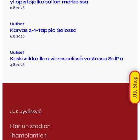
yliopistojalkapallon merkeissä
6.8.2026
Uutiset
Karvas 2-1-tappio Salossa
6.8.2026
Uutiset
Keskiviikkoillan vieraspelissä vastassa SalPa
4.8.2026
JJK Jyväskylä
Harjun stadion
Ihantolantie 1