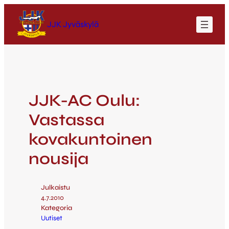
JJK Jyväskylä
JJK-AC Oulu:
Vastassa
kovakuntoinen
nousija
Julkaistu
4.7.2010
Kategoria
Uutiset