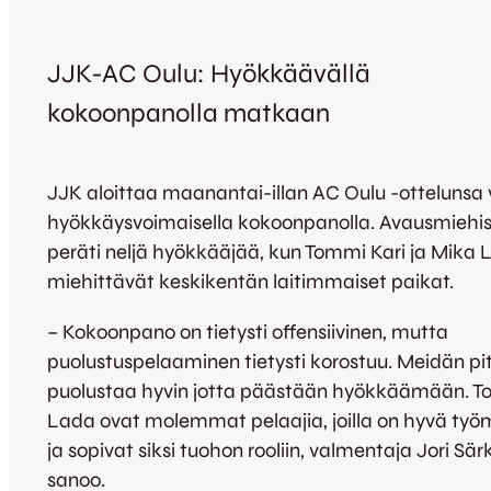
JJK-AC Oulu: Hyökkäävällä
kokoonpanolla matkaan
JJK aloittaa maanantai-illan AC Oulu -ottelunsa 
hyökkäysvoimaisella kokoonpanolla. Avausmiehis
peräti neljä hyökkääjää, kun Tommi Kari ja Mika 
miehittävät keskikentän laitimmaiset paikat.
– Kokoonpano on tietysti offensiivinen, mutta
puolustuspelaaminen tietysti korostuu. Meidän pi
puolustaa hyvin jotta päästään hyökkäämään. T
Lada ovat molemmat pelaajia, joilla on hyvä työ
ja sopivat siksi tuohon rooliin, valmentaja Jori Sä
sanoo.