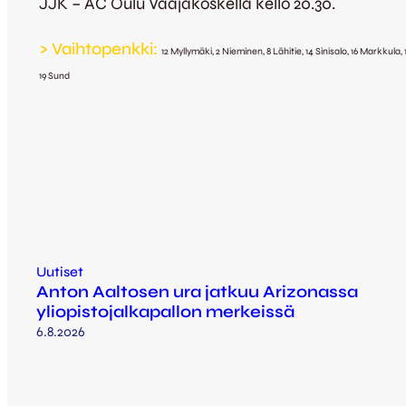
JJK – AC Oulu Vaajakoskella kello 20.30.
> Vaihtopenkki:
12 Myllymäki, 2 Nieminen, 8 Lähitie, 14 Sinisalo, 16 Markkula
,
19 Sund
Uutiset
Anton Aaltosen ura jatkuu Arizonassa
yliopistojalkapallon merkeissä
6.8.2026