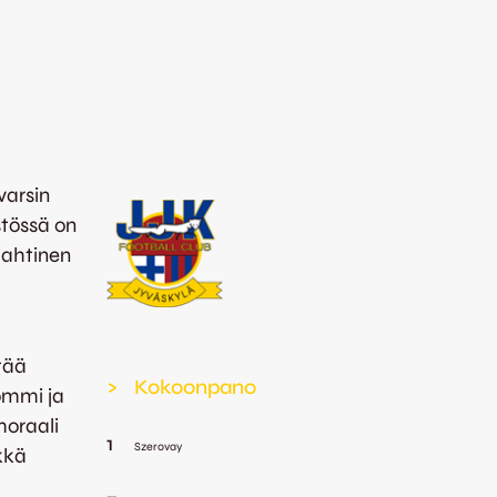
varsin
tössä on
Lahtinen
tää
>
Kokoonpano
ommi ja
moraali
1
Szerovay
rkkä