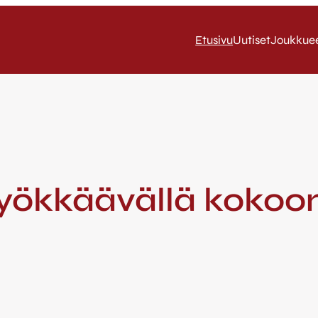
Etusivu
Uutiset
Joukkue
yökkäävällä kokoo