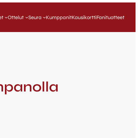
et
Ottelut
Seura
Kumppanit
Kausikortti
Fanituotteet
npanolla