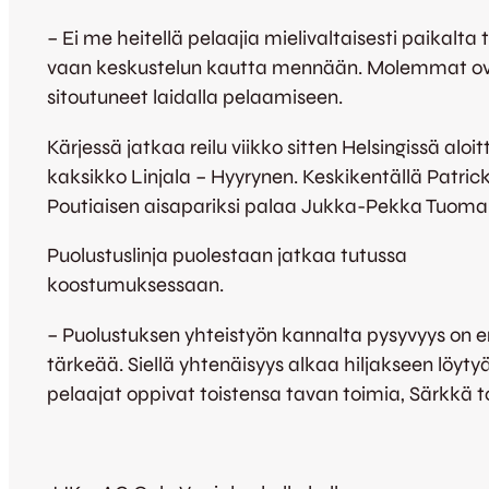
– Ei me heitellä pelaajia mielivaltaisesti paikalta t
vaan keskustelun kautta mennään. Molemmat o
sitoutuneet laidalla pelaamiseen.
Kärjessä jatkaa reilu viikko sitten Helsingissä aloi
kaksikko Linjala – Hyyrynen. Keskikentällä Patric
Poutiaisen aisapariksi palaa Jukka-Pekka Tuoma
Puolustuslinja puolestaan jatkaa tutussa
koostumuksessaan.
– Puolustuksen yhteistyön kannalta pysyvyys on er
tärkeää. Siellä yhtenäisyys alkaa hiljakseen löyty
pelaajat oppivat toistensa tavan toimia, Särkkä t