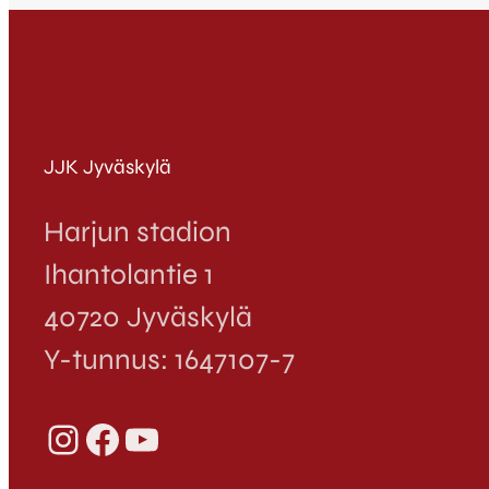
JJK Jyväskylä
Harjun stadion
Ihantolantie 1
40720 Jyväskylä
Y-tunnus: 1647107-7
Instagram
Facebook
YouTube