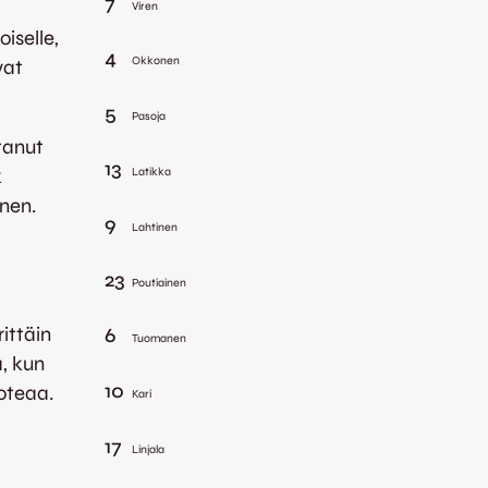
7
Viren
oiselle,
4
Okkonen
vat
5
Pasoja
ttanut
13
k
Latikka
nen.
9
Lahtinen
23
Poutiainen
ittäin
6
Tuomanen
ä, kun
10
oteaa.
Kari
17
Linjala